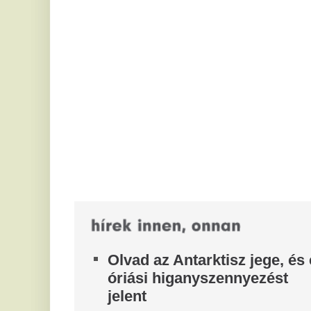
e
Kínai kutatók szerint óriási mértékben nőtt az
Antarktiszról az óceánba kerülő higany
h
mennyisége, és ez a jégolvadásnak köszönhető.
Je
„Egy kib*szott vicc ez a
eg
sz
kormány” – kiakadtak a
Pókember-rajongók a Fehér
M
Ház botrányos bejegyzésén
ü
a
Nem ez volt az első eset.
A 
„Betegség és őrület” – Donald
me
Trump durván nekiment az
kü
elektromos autósoknak
M
Az elnök ráadásul úgy látja, hogy ő vetett véget az
í
elektromosautó-kényszernek.
l
Elhagyta Grúziát a szerdán
é
őrizetbe vett Mézes László
A 
Róbert
vi
ne
A magyar újságíró Tbilisziben felszállt egy
Belgrádba tartó járatra, ügyvédje szerint saját
N
döntéséből és külső nyomás nélkül...
p
r
Ká
va