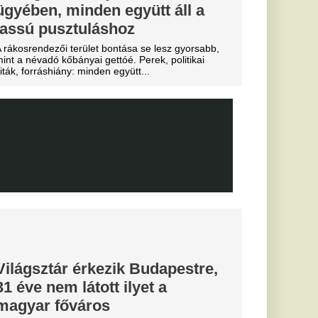
 közmédiáról
, eltiltások
 a Vidi és a
ki
posvár, a Haladás és a