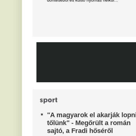
kö
tá
dac
N
Azonnal örömünnep tört ki
a
Liverpoolban, változik a
l
Bajnokok Ligája szabályzata
Az
Olyan szabályról van szó, amely korábban ár
vi
durván sújtotta Szoboszlai Dominik csapatát a
ne
Bajnokok Ligájában.
T
Dzsudzsákék nagy pofonba
j
szaladtak bele a
Konferencialigában
Eg
A DVSC mellett az ETO is kikapott a csütörtöki
játéknapon.