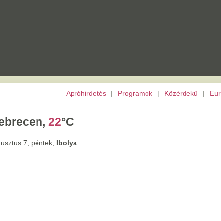
Apróhirdetés
|
Programok
|
Közérdekű
|
Európai Unió
|
TV
|
Archívu
,
22
°C
tek,
Ibolya