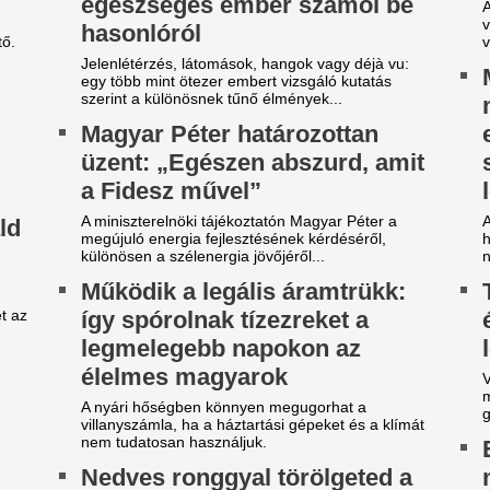
azán a szöszöket, nem kavarja fel a...
viták, forráshiány: minden egy
évécsatorna hozta le a
Világsztár érkezi
ülönös szexbotrány részleteit
31 éve nem látott i
magyar főváros
rcsa dolgokra derült fény a világbajnokságot
gjárt focinemzetnél.
Az emberek percek alatt elk
jegyet.
arnyújtásnyira a
egállapodás: José Mourinho
Nincs több kérdés,
yőzte meg a Real csillagát a
Vinícius Junior jö
aradásról!
Madridnál.
rnyújtásnyira került Vinícius Júnior
Ahogyan azt sejteni lehetett..
erződéshosszabbítása a Real Madridnál.
Az egyik népszer
brizio Romano szerint José Mourinho személyes