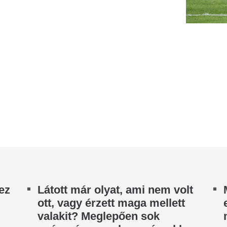
gészséges ember számol be
A csók a legtöbbünk számára
vonzalom egyik legtermészet
asonlóról
vajon tudod, mi történik valój
lenlétérzés, látomások, hangok vagy déjà vu:
Mikor Magyarors
y több mint ötezer embert vizsgáló kutatás
erint a különösnek tűnő élmények...
megszűnnek az
agyar Péter határozottan
energiakorlátozás
zent: „Egészen abszurd, amit
szomszédban már 
 Fidesz művel”
lépést készítenek 
miniszterelnöki tájékoztatón Magyar Péter a
A román kormány felhatalmazt
gújuló energia fejlesztésének kérdéséről,
hogy szükség esetén korlátoz
lönösen a szélenergia jövőjéről...
nagy ipari fogyasztókat az ene
űködik a legális áramtrükk:
Tényleg igaz: ezek
gy spórolnak tízezreket a
ételektől csak m
egmelegebb napokon az
leszel, és annyi a
lelmes magyarok
Vannak ételek, amiket messzir
mert hiába fogyasztunk belő
nyári hőségben könnyen megugorhat a
gyötörni fog minket az éhség
llanyszámla, ha a háztartási gépeket és a klímát
m tudatosan használjuk.
Elkezdődött az e
edves ronggyal törölgeted a
mutogatás az új H
oros bútort? Ezért lesz még
ügyében, minden e
osszabb utána
lassú pusztulásh
nikulában sokan esküsznek a nedves ronggyal
A rákosrendezői terület bont
ló portörlésre, mert úgy tűnik, ez fogja meg
mint a névadó kőbányai gettóé