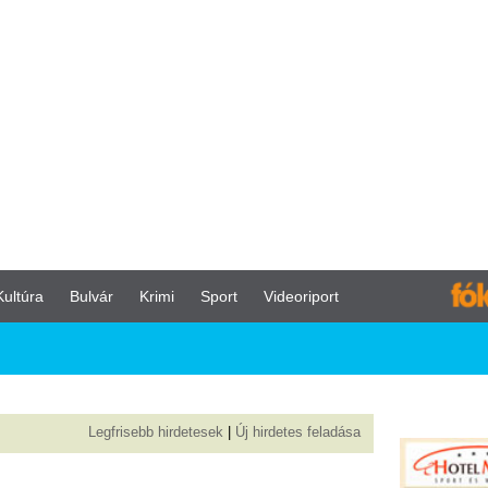
vár
Krimi
Sport
Videoriport
Apró
egfrisebb hirdetesek
|
Új hirdetes feladása