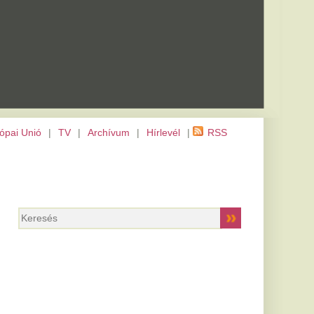
m
|
Hírlevél
|
RSS