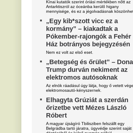
ig
"A magyarok el akarják lopni
T
tőlünk" - Megőrült a román
k
sajtó, a Fradi hőséről
Fu
me
cikkeznek
K
Marius Corbura fáj a foga Magyarország és
Románia válogatottjának is, Bukarestben már most
m
rettegnek.
g
"Hol a csapatunk?" -
m
Szétverték a felvidéki
Ka
magyarok büszkeségét, óriási
sz
Fa
a felháborodás