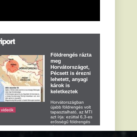
árok is
eletkeztek
orvátországban
abb földrengés volt
pasztalható, az MTI
t írja: ezúttal 6,3-es
ősségű földrengés
zta meg
rvátországot
dden kora...