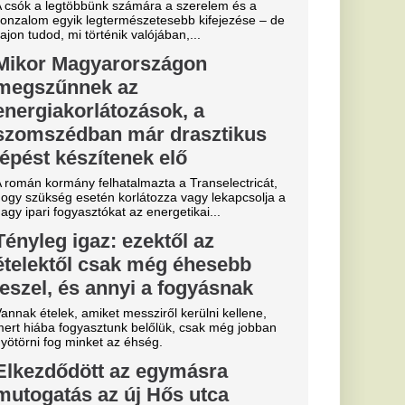
ütt...
k Budapestre,
lyet a
apkodták az összes
 eldőlt
vője a Real
.
ű sportág