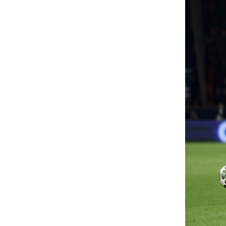
átott már olyat, ami nem volt
Miért csókolóznak
tt, vagy érzett maga mellett
emberek? Íme a 
alakit? Meglepően sok
magyarázat