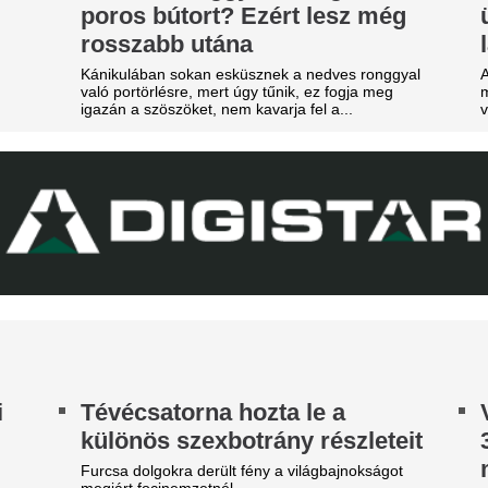
zbelépése hozta meg az áttörést a
teljesen eltűnik a
rgyalásokon.
Véget ért egy korszak.
ico Williams nagyon közel
Lecsapott az MLSZ
hhoz, hogy a világ egyik
sora az NB I-ben -
egjobb csapatába igazoljon
Zete sem maradt 
 Arsenal azt követően fordult a spanyol
lágbajnok felé, hogy Barcola és Vinícius Jr. is
Érintett a ZTE, a Pécs, a Ka
met mondott.
III. Ker. TVE is.
árgyal a Ferencváros, újabb
átékost adnának el a nyáron
yre kisebb a keret.