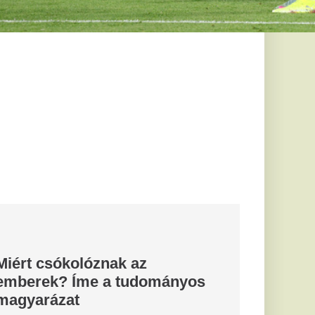
 a szerelem és a
esebb kifejezése – de
ában,...
zágon
ok, a
drasztikus
elő
a a Transelectricát,
za vagy lekapcsolja a
rgetikai...
től az
ég éhesebb
 fogyásnak
ől kerülni kellene,
lük, csak még jobban
.
gymásra
ős utca
gyütt áll a
oz
ása se lesz gyorsabb,
. Perek, politikai