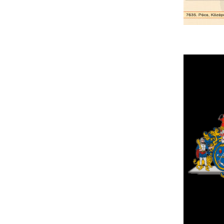
F
m
H
P
l