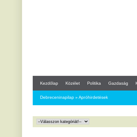
Kezdőlap
Közélet
Politika
Gazdaság
Kultúra
Bul
Debreceninapilap
»
Apróhirdetések
L