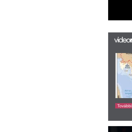
k
k
H
új
ta
az
er
rá
Ho
ke