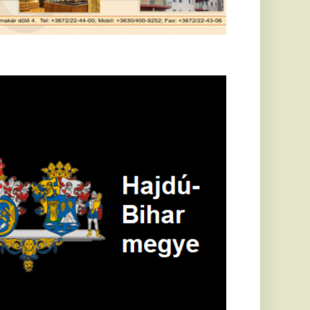
öldrengés rázta
eg
orvátországot,
écsett is érezni
ehetett, anyagi