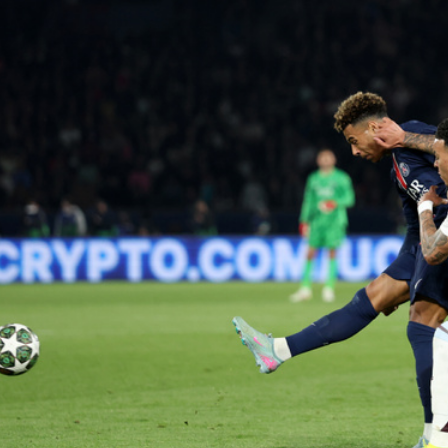
 az
tudományos