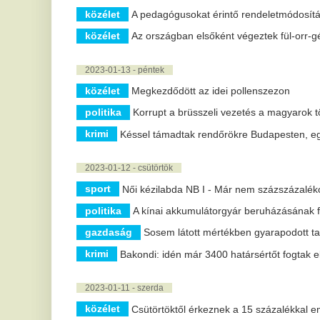
közélet
Az életét kockáztatja, aki a vonat tetejére felmászik
közélet
Harry Potter óta nem volt akkora sikere könyvnek, min
kultúra
Ismét látogatható a pompeji ásatások egyik legszebb vil
2023-01-10 - kedd
sport
Labdarúgó NB I - Montenegrói válogatott középpályást ig
politika
DK: a debreceniek "nem kérnek a kínai akkumulátorgyá
közélet
Meteorológiai szolgálat: új csapadékrekord született
gazdaság
Tovább emelkedtek a lakásárak az EU-ban
közélet
A tervezettnél jóval több fiatal juthat ingyenes európai 
17 |
« előző
7 |
8 |
9 |
10 |
11 |
12 |
13 |
14 |
15 |
16 |
18 |
19 |
20 
Fontos változás lépett életbe a
T
Penny üzleteiben: ezt
a
mostantól minden vásárlónak
m
érdemes tudnia