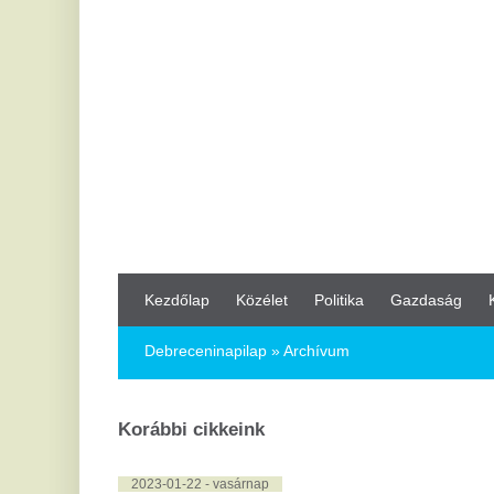
Kezdőlap
Közélet
Politika
Gazdaság
Kultúra
Bul
Debreceninapilap
» Archívum
Korábbi cikkeink
2023-01-22 - vasárnap
közélet
Kevesebb csapadék várható a jövő héten és lehűlés ke
gazdaság
Egészségvédő tejtermékeket fejlesztettek
közélet
Nagyszabású ünnepi rendezvények kísérik III. Károly ki
közélet
Csaknem 50 százalékkal nőtt a menedékkérelmek szám
2023-01-21 - szombat