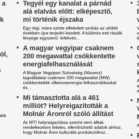
gy másik spanyol
Dzsudzsákék nag
ilágbajnokot vesz meg a Real
szaladtak bele a
adrid, ha nem sikerül
Konferencialigáb
eigazolni Rodrit
A DVSC mellett az ETO is kika
játéknapon.
tek óta próbálkoznak a Manchester City
anylabdásának a megszerzésével.
Karnyújtásnyira a
ideón, ahogy a magyar
megállapodás: Jo
enter megalázó módon
győzte meg a Real 
zereli a világ legjobbját
maradásról!
tja a tehetségeket a zsenikeltető.
Karnyújtásnyira került Viníciu
szerződéshosszabbítása a Re
egveszi az FC Barcelona a
Fabrizio Romano szerint Jo
közbelépése hozta meg az át
ilág egyik legjobb játékosát
tárgyalásokon.