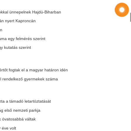
i parkja
áltak
érdekéből indul ki
atkozásokat robot segítségével Pécsen
nt
t
 javasolja a debreceni Civil Fórum
klímabarát járműállomány