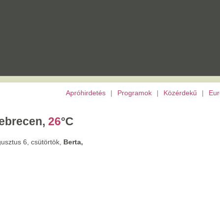
Apróhirdetés
|
Programok
|
Közérdekű
|
Európai Unió
|
TV
|
Archívu
,
26
°C
törtök,
Berta,