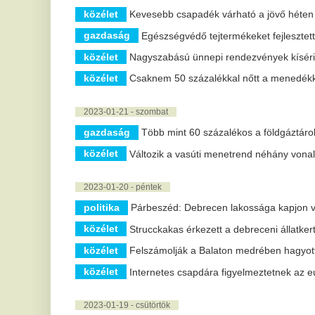
gazdaság
Több mint 60 százalékos a földgáztárolók töltöttsége
közélet
Változik a vasúti menetrend néhány vonalon február elej
2023-01-20 - péntek
politika
Párbeszéd: Debrecen lakossága kapjon valódi beleszól
közélet
Strucckakas érkezett a debreceni állatkertbe
közélet
Felszámolják a Balaton medrében hagyott akadályokat
közélet
Internetes csapdára figyelmeztetnek az európai hatósá
2023-01-19 - csütörtök
közélet
Kilenc hallgató nyert a K&H 2022-es, a fenntartható agr
krimi
Jogerősen börtönbüntetésre ítélték azt a férfit, aki lefeje
sport
Fair play-pályázatot hirdettek a 2022-es évre
közélet
Bakondi György: idén már több mint 5500 migráns akar
gazdaság
Idén sem enyhül a kereslet a használt autók iránt
2023-01-18 - szerda
közélet
Jogerősen börtönbüntetésre ítélték azt a férfit, aki lefe
közélet
Csökken a szennyvízben a koronavírus koncentrációja