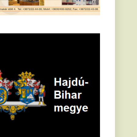
öldrengés rázta
eg
orvátországot,
écsett is érezni
ehetett, anyagi