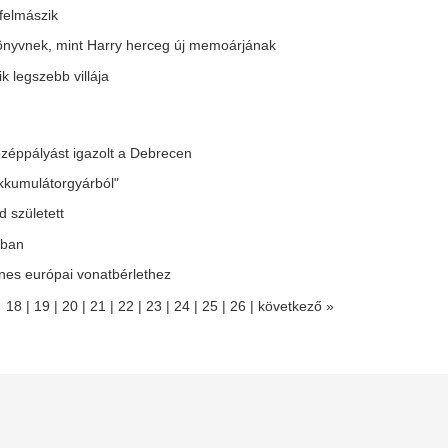
y régi, mára szinte elfeledett szokás az utóbbi
Van, amikor egy szerelmi tör
ekben újra terjedni kezdett. A különös esti rituálé
velünk, mert boldogan végződ
nyege egyszerű: lefekvés...
éppen azért, mert nem kapjuk
 magyar vegyipar csaknem
Cáfolta Gajdos Lá
00 megawattal csökkentette
vízügyi államtitká
nergiafelhasználását
szabadságra ment
krízishelyzetben
Magyar Vegyipari Szövetség (Mavesz)
gvállalatai csaknem 200 megawattal (MW)
A miniszter szerint korábban
ökkentették villamosenergia-felhasználásukat
a terv, hogy Kelemen Ágnes
...
azonban épp a krízishelyzet m
i támasztotta alá a 461
Nincs több kérdés,
illiót? Helyreigazították a
Vinícius Junior jö
olnár Áronról szóló állítást
Madridnál.
 MTI helyreigazítása szerint nem álltak
Ahogyan azt sejteni lehetett..
ndelkezésre tételes, ellenőrizhető adatok ahhoz,
gy Molnár Áron kulturális produkcióihoz...
Figyelmeztetnek a
ecsapott az MLSZ, eltiltások
rákot okozhat ez 
ora az NB I-ben - a Vidi és a
ártalmatlannak tű
ete sem maradt ki
dolog
intett a ZTE, a Pécs, a Kaposvár, a Haladás és a
Ártatlannak tűnik, mégis nagy 
I. Ker. TVE is.
szakértők szerint ez az otth
távon jóval nagyobb kockázatot