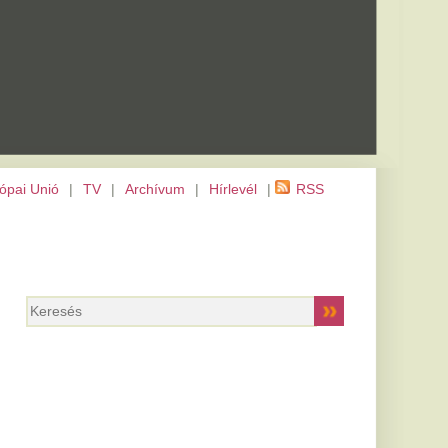
m
|
Hírlevél
|
RSS