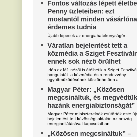
Szoboszlait nem érdekli a
E
felelősség, Liverpoolban a
v
vezetőségre mutogat
M
l
A Liverpool körül ugyanakkor továbbra sem
csitulnak a viták, még szükség lenne néhány
He
komoly erősítésre.
ar
Real Madrid: robbant a bomba,
V
éjszaka eldőlt Vinícius Júnior
c
jövője
s
Mourinhót is bevonták a vezetők.
On
Teljes átvilágítás indult az
M
egyik magyar
v
sportszövetségnél