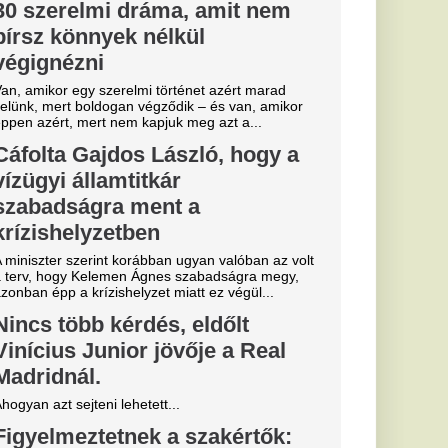
y pofonba
an
pott a csütörtöki
sé Mourinho
csillagát a
s Júnior
al Madridnál.
sé Mourinho személyes
törést a