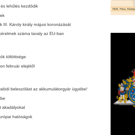
étől
ást az akkumulátorgyár ügyébe!
gok
áriumért ösztöndíjpályázatán
zéssel fenyegette a rendőröket
t bejutni Magyarországra
F
m
jezéssel fenyegette a rendőröket
H
P
l