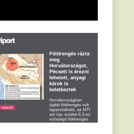
árok is
eletkeztek
orvátországban
abb földrengés volt
pasztalható, az MTI
t írja: ezúttal 6,3-es
ősségű földrengés
zta meg
rvátországot
dden kora...