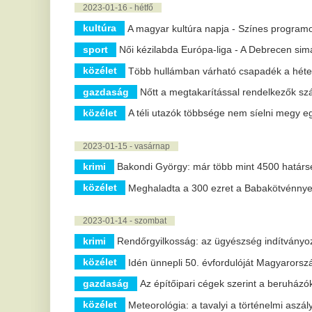
közélet
Idén ünnepli 50. évfordulóját Magyarország első nemzet
gazdaság
Az építőipari cégek szerint a beruházók óvatosabbá v
közélet
Meteorológia: a tavalyi a történelmi aszály éve volt
közélet
A pedagógusokat érintő rendeletmódosítás a gyermekek 
közélet
Az országban elsőként végeztek fül-orr-gégészeti beav
2023-01-13 - péntek
közélet
Megkezdődött az idei pollenszezon
politika
Korrupt a brüsszeli vezetés a magyarok többsége szeri
krimi
Késsel támadtak rendőrökre Budapesten, egyikük meghal
2023-01-12 - csütörtök
sport
Női kézilabda NB I - Már nem százszázalékos az FTC
politika
A kínai akkumulátorgyár beruházásának felfüggesztését
gazdaság
Sosem látott mértékben gyarapodott tavaly a hazai 
krimi
Bakondi: idén már 3400 határsértőt fogtak el
2023-01-11 - szerda
közélet
Csütörtöktől érkeznek a 15 százalékkal emelt nyugdíjak