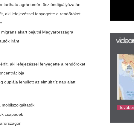
tt az elmúlt tíz nap alatt
k
k
H
új
atók
ta
az
er
rá
Ho
ke
nek Hajdú-Biharban
oncán
és szerint
int
 a magyar határon idén
 gyermekek száma
tartóztatását