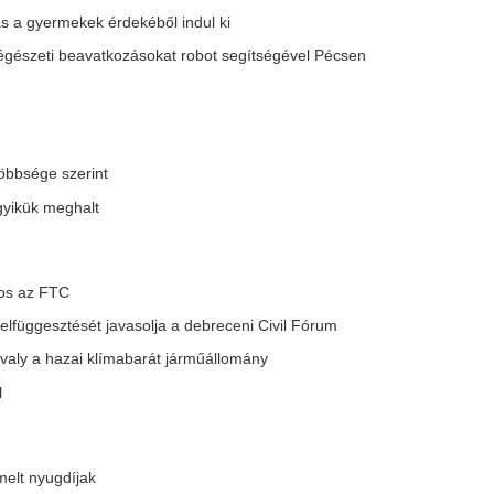
t Harry herceg új memoárjának
lája
azolt a Debrecen
rból"
vonatbérlethez
|
21 |
22 |
23 |
24 |
25 |
26 |
következő »
egyél egy kanalat a párnád
30 szerelmi drám
lá elalvás előtt: elképesztő,
bírsz könnyek nél
i történik éjszaka
végignézni