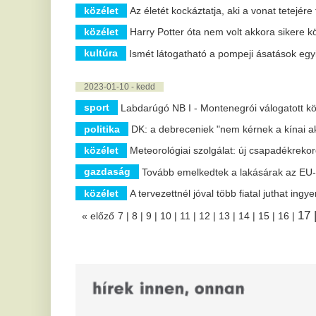
Eg
év
Újabb lépések az energiahatékonyságért.
lé
Váratlan bejelentést tett a
A
közmédia a Sziget Fesztiválról,
2
ennek sok néző örülhet
e
Idén az M1 nézői is átélhetik a Sziget Fesztivál
A 
hangulatát: a közmédia és a rendezvény
ta
együttműködésének köszönhetően a...
cs
és
Magyar Péter: „Közösen
M
megcsináltuk, és megvédtük
m
hazánk energiabiztonságát”
M
Magyar Péter miniszterelnök csütörtök este újabb
bejelentést tett közösségi oldalán az ország
Az
energiaellátásával kapcsolatban.
re
ho
„Közösen megcsináltuk” –
L
Magyar Péter bejelentette:
s
vége az önkéntes spórolásnak
Z
A vártnál hamarabb sikerült stabilizálni az ország
energetikai helyzetét, így péntektől már nincs
Ér
szükség az önkéntes...
II