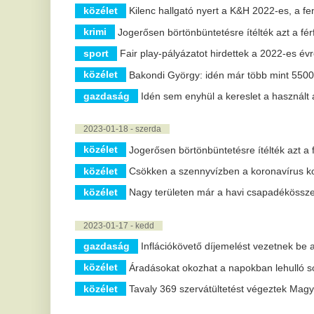
közélet
Nagy területen már a havi csapadékösszeg duplája lehullo
2023-01-17 - kedd
gazdaság
Inflációkövető díjemelést vezetnek be a mobilszolgált
közélet
Áradásokat okozhat a napokban lehulló sok csapadék
közélet
Tavaly 369 szervátültetést végeztek Magyarországon
2023-01-16 - hétfő
kultúra
A magyar kultúra napja - Színes programokkal ünnepel
sport
Női kézilabda Európa-liga - A Debrecen simán nyert Kapr
közélet
Több hullámban várható csapadék a héten
gazdaság
Nőtt a megtakarítással rendelkezők száma egy felmér
közélet
A téli utazók többsége nem síelni megy egy kutatás szer
2023-01-15 - vasárnap
krimi
Bakondi György: már több mint 4500 határsértőt fogtak el
közélet
Meghaladta a 300 ezret a Babakötvénnyel rendelkező
2023-01-14 - szombat
krimi
Rendőrgyilkosság: az ügyészség indítványozta a támadó le