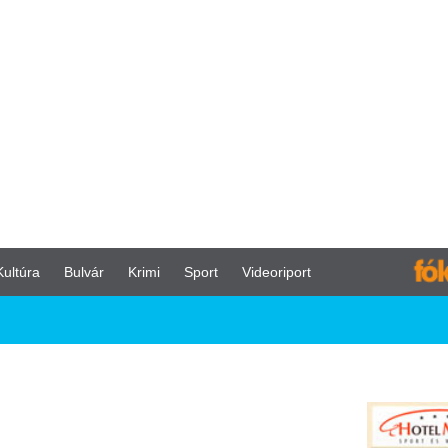
vár
Krimi
Sport
Videoriport
zdődik
rály májusi koronázását
a tavaly az EU-ban