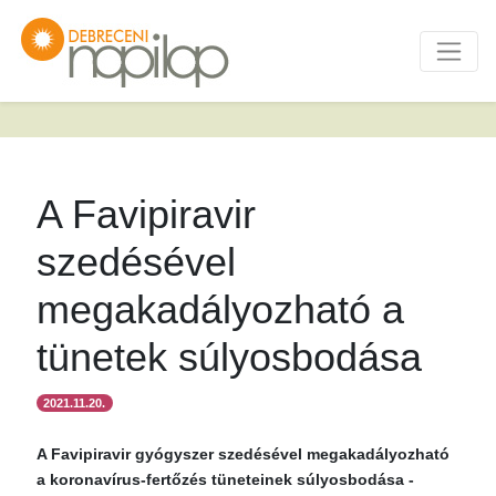
A Favipiravir
szedésével
megakadályozható a
tünetek súlyosbodása
2021.11.20.
A Favipiravir gyógyszer szedésével megakadályozható
a koronavírus-fertőzés tüneteinek súlyosbodása -