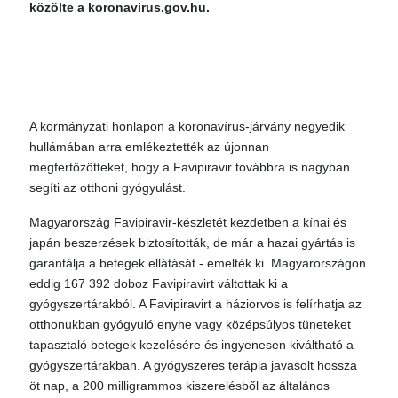
közölte a koronavirus.gov.hu.
A kormányzati honlapon a koronavírus-járvány negyedik
hullámában arra emlékeztették az újonnan
megfertőzötteket, hogy a Favipiravir továbbra is nagyban
segíti az otthoni gyógyulást.
Magyarország Favipiravir-készletét kezdetben a kínai és
japán beszerzések biztosították, de már a hazai gyártás is
garantálja a betegek ellátását - emelték ki. Magyarországon
eddig 167 392 doboz Favipiravirt váltottak ki a
gyógyszertárakból. A Favipiravirt a háziorvos is felírhatja az
otthonukban gyógyuló enyhe vagy középsúlyos tüneteket
tapasztaló betegek kezelésére és ingyenesen kiváltható a
gyógyszertárakban. A gyógyszeres terápia javasolt hossza
öt nap, a 200 milligrammos kiszerelésből az általános