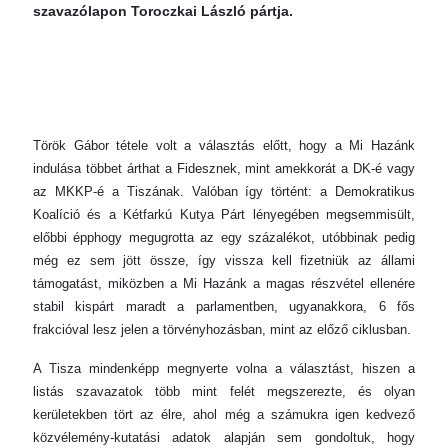
szavazólapon Toroczkai László pártja.
Török Gábor tétele volt a választás előtt, hogy a Mi Hazánk
indulása többet árthat a Fidesznek, mint amekkorát a DK-é vagy
az MKKP-é a Tiszának. Valóban így történt: a Demokratikus
Koalíció és a Kétfarkú Kutya Párt lényegében megsemmisült,
előbbi épphogy megugrotta az egy százalékot, utóbbinak pedig
még ez sem jött össze, így vissza kell fizetniük az állami
támogatást, miközben a Mi Hazánk a magas részvétel ellenére
stabil kispárt maradt a parlamentben, ugyanakkora, 6 fős
frakcióval lesz jelen a törvényhozásban, mint az előző ciklusban.
A Tisza mindenképp megnyerte volna a választást, hiszen a
listás szavazatok több mint felét megszerezte, és olyan
kerületekben tört az élre, ahol még a számukra igen kedvező
közvélemény-kutatási adatok alapján sem gondoltuk, hogy