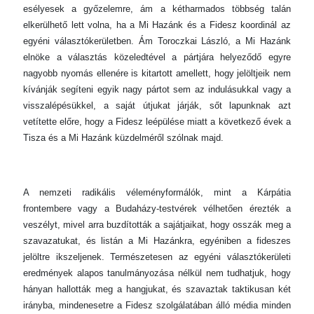
esélyesek a győzelemre, ám a kétharmados többség talán
elkerülhető lett volna, ha a Mi Hazánk és a Fidesz koordinál az
egyéni választókerületben. Ám Toroczkai László, a Mi Hazánk
elnöke a választás közeledtével a pártjára helyeződő egyre
nagyobb nyomás ellenére is kitartott amellett, hogy jelöltjeik nem
kívánják segíteni egyik nagy pártot sem az indulásukkal vagy a
visszalépésükkel, a saját útjukat járják, sőt lapunknak azt
vetítette előre, hogy a Fidesz leépülése miatt a következő évek a
Tisza és a Mi Hazánk küzdelméről szólnak majd.
A nemzeti radikális véleményformálók, mint a Kárpátia
frontembere vagy a Budaházy-testvérek vélhetően érezték a
veszélyt, mivel arra buzdították a sajátjaikat, hogy osszák meg a
szavazatukat, és listán a Mi Hazánkra, egyéniben a fideszes
jelöltre ikszeljenek. Természetesen az egyéni választókerületi
eredmények alapos tanulmányozása nélkül nem tudhatjuk, hogy
hányan hallották meg a hangjukat, és szavaztak taktikusan két
irányba, mindenesetre a Fidesz szolgálatában álló média minden