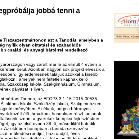
mártonon azt a Tanodát, amelyben a
an oktatási és szabadidős
 anyagi háttérrel rendelkező
y zárult már le az elmúlt 4 évben a
 Azonban nagyon sok projekt elveszik a
rdemesnek találjuk azokkal a kisebb
lyek nem feltétlen kapnak kellő
ép Iskola, Szakgimnázium, Gimnázium,
is ilyen,
anoda, az EFOP3.3.1-15-2015-00535
la, Szakközép Iskola, Szakgimnázium,
ben. A célunk, hogy a hátrányos
ő társaikhoz hasonlóan részt tudjanak
int a gyerekek komplex fejlesztésben
ső évben 38 fő, másodiktól hatodik
i hónapban a tanoda szervezési
 rendjét, házirendjét, éves
tettük el. Jelenleg 35 fő gyerekkel
kek számára újdonságot jelentettek,
a iránt volt, de szívesen tanulták az
ból a konstruktív játékok nyerték el a
játékos foglalkozásokkal várta őket.
eszik érdekessé a délutánt. Szabadidős
chnikákat, illetve az együtt játszás
eken a rendezvényeken megvalósul az a