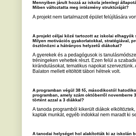
A programban végül 38 fő, másodikostól hatodikos osztályos di
programban, amely szám októberről novemberre 35 főre csökken
történt azzal a 3 diákkal?
A tanoda programból kikerült diákok elköltöztek, szüleik az
kaptak munkát, egyéb indokkal nem maradt ki senki.
A tanodai helységet hol alakították ki az iskolán belül? Hogyan
tanodai foglalkozások munkarendje?
Az alapórarendbe nem épültek be a foglalkozások, mivel délut
helyiség kialakítása az iskola épületének egy különálló szár
Milyen tanodai foglalkozásokon tudnak részt venni a diákok?
A cél az volt, hogy kicsit másként tanuljunk mindent, járuljun
eredményeinek javulásához. Törekedtünk arra, hogy elsőso
alkalmazva ébresszük fel a gyerekekben a tudás iránti vágyat
matematika, magyar nyelv, idegen nyelv, informatika területe
nehézségek leküzdésében fejlesztőpedagógus segítségét vet
beilleszkedési zavarral küzdő gyerekekkel pszichológus fog
foglalkozásokon a beszédtecnikai és önkifejezési gyakorlatoka
az ajtók a tanoda minden gyereke előtt nyitva álltak.
Ezek a rendezvények valósultak meg a 2016/2017-es tanévben: He
Sportoljunk együtt, sportnap; Biciklitúra; Atlantika Vizividámpark