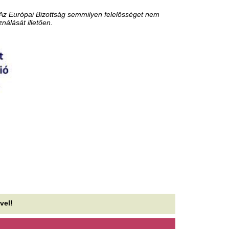
ogyan lehet nyaralás közben
Folyik a harc a túl
s pénzt keresni?
tartálykocsikkal h
az erdőkbe
nyaralás hagyományosan a munkától való
szakadás időszaka, a digitális gazdaság azonban
Az extrém aszályban országsze
aposan átírta ezt a képet. Ma már több...
vaditatókat és a kiszáradt d
erdőgazdaságok.
z aszály már a magyar
állalatokat és a forint
Megvan, mikor ér 
rfolyamát is sújtja
pokoli kánikula – 
vár ránk utána
2026-os rendkívüli nyári aszály már messze
lmutat a mezőgazdaság problémáin. Egyre
Hihetetlen, de végre megvan
kább makrogazdasági kockázattá válik. A...
vége a napok óta tartó pokol
csütörtökön még az ország na
ogyan válasszunk a csendes
lvonulás és a pörgős
Rendkívüli bejelen
yaralás között
CBA és a Penny: 
változás jön a pol
modern világban mindannyian érezzük a