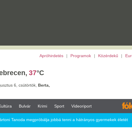
Apróhirdetés
|
Programok
|
Közérdekű
|
Európai Unió
|
TV
|
Archívu
,
37
°C
törtök,
Berta,
vár
Krimi
Sport
Videoriport
Eu
megpróbálja jobbá tenni a hátrányos gyermekek életét
a jobbá tenni a