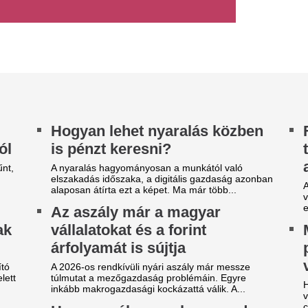
lyamatos online jelenlét és a mindennapi stressz
kell készülni
rhét. Az állandó értesítések, e-mailek és...
Komoly alkalmazkodást kívánt
öld utat kapott az 50 év
élelmiszer-kiskereskedelmi lá
második félévben is így mara
elettiek új vakcinája:
atékonyabb a réginél, de több
Na erre kevesen s
ellékhatása lehet
összerúgta a port
Trump az egyik le
 amerikai Élelmiszer- és Gyógyszerügyi Hatóság
DA) engedélyezte az első mRNS-alapú
bizalmasával
fluenzavakcinát, amelyet a Moderna fejlesztett...
Az Egyesült Államok az Irán e
hónapjára állítólag gyakorlat
rakétakészletét felhasználta.
obilja miatt verték agyon
Borbély: "A párh