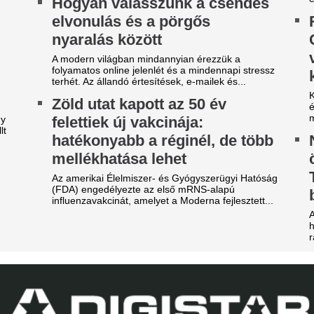
árdakövekkel a 27 éves
egyáltalán nincs l
utballistát
edzői értékelés
sportolót az otthona előtt ütötték eszméletlenre.
Borbély Balázs értékelte a Gó
látottakat.
gy másik spanyol
EL-lapszemle: "A 
ilágbajnokot vesz meg a Real
hipnotizálta az ell
adrid, ha nem sikerül
pofon a lengyel fo
eigazolni Rodrit
Górnik-edző maga
tek óta próbálkoznak a Manchester City
anylabdásának a megszerzésével.
A Ferencváros szerda este 1-
Górnik Zabrzét az Európa Lig
rvosi vizsgálatra várják a
harmadik körének első mérk
Szokásunkhoz híven megnéztü
razilok középpályását
találkozót az ellenfélnél. Lap
ondonban, Vinícius
Borbély Balázs jo
épviselőivel tovább tárgyal a
vár az FTC-siker e
eal Madrid - külföldi körkép
visszavágón, a Gó
legfontosabb és legérdekesebb szerdai hírek a
nem mondott le a
lföldi foci világából és a nemzetközi átigazolási
acról. Körkép.
továbbjutásról
 39 éves Lionel Messi letépte
Még nincs lefutva a El-selejt
áncát
FIFA-botrány: bo
ntér Dániel is beköszönt, de a VAR közbeszólt.
után fenyegetni ke
szorult helyzetbe 