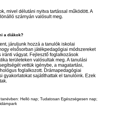
Bizottság semmilyen felelősséget nem
en.