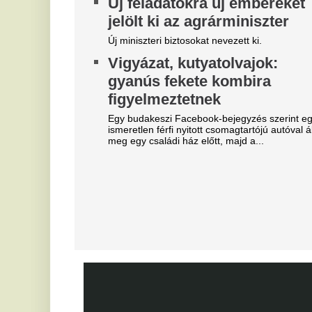
felelősség, Liverpoolban a
j
vezetőségre mutogat
f
A Liverpool körül ugyanakkor továbbra sem
A 
csitulnak a viták, még szükség lenne néhány
E
komoly erősítésre.
v
Real Madrid: robbant a bomba,
M
éjszaka eldőlt Vinícius Júnior
l
jövője
He
Mourinhót is bevonták a vezetők.
ar
Lengyel ellenfelét is legyűrte
O
hazai pályán az FTC, egy
b
lépésre a zöld-fehérek az
L
európai főtáblától
k
Egy villanás döntött.
R
Teljes átvilágítás indult az
A 
kü
egyik magyar
pi
sportszövetségnél
A
Biztosan lesznek személyi változások.
l
Pi