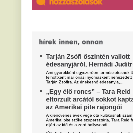
Vigyázat, kutyatolvajok:
fo
gyanús fekete kombira
te
figyelmeztetnek
Z
Egy budakeszi Facebook-bejegyzés szerint egy
f
ismeretlen férfi nyitott csomagtartójú autóval állt
h
meg egy családi ház előtt, majd a...
m
Az
(F
in
Szoboszlait nem érdekli a
M