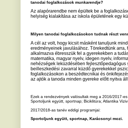
2017/2018-as tanév eddigi programjai:
Sportoljunk együtt, sportnap, Karácsonyi mozi.
Jelen tartalom kizárólag a szerző álláspontját tükrözi. Az Európai 
vállal az írásos anyagban szereplő információk felhasználását illető
lockkerdee
Ha tetszett a cikk Önnek, ossza meg ismerőseivel!