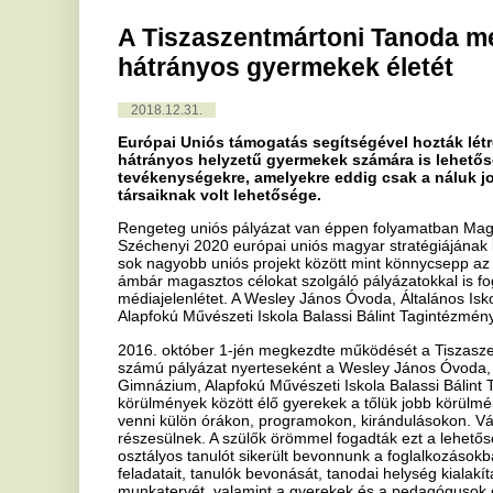
2018.12.31.
Európai Uniós támogatás segítségével hozták létre Tiszaszent
hátrányos helyzetű gyermekek számára is lehetőség nyílik oly
tevékenységekre, amelyekre eddig csak a náluk jobb családi és
társaiknak volt lehetősége.
Rengeteg uniós pályázat van éppen folyamatban Magyarországon vag
Széchenyi 2020 európai uniós magyar stratégiájának keretein belül.
sok nagyobb uniós projekt között mint könnycsepp az esőben, így é
ámbár magasztos célokat szolgáló pályázatokkal is foglalkozni, ame
médiajelenlétet. A Wesley János Óvoda, Általános Iskola, Szakköz
Alapfokú Művészeti Iskola Balassi Bálint Tagintézményének pályázat 
2016. október 1-jén megkezdte működését a Tiszaszentmártoni T
számú pályázat nyerteseként a Wesley János Óvoda, Általános Isko
Gimnázium, Alapfokú Művészeti Iskola Balassi Bálint Tagintézményé
körülmények között élő gyerekek a tőlük jobb körülmények között él
venni külön órákon, programokon, kirándulásokon. Vállalásunk szer
részesülnek. A szülők örömmel fogadták ezt a lehetőséget, így az el
osztályos tanulót sikerült bevonnunk a foglalkozásokba. Az október
feladatait, tanulók bevonását, tanodai helység kialakítását, működési
munkatervét, valamint a gyerekek és a pedagógusok órarendjét készí
foglalkozunk nap, mint nap.
2016. november 2-val elkezdődtek a tanodai foglalkozások. A gyere
szívesen vesznek részt rajtuk. A legnagyobb érdeklődés az informatik
idegen nyelvet, és a magyar mesékről szóló történeteket. Matematiká
tetszésüket. A fejlesztő pedagógus és pszichológus is szeretettel és 
Drámafoglalkozásokon szituációs feladatok és váratlan fordulatok t
foglalkozásokon a kézügyességüket fejlesztve különböző kézműves te
örömét sajátíthatták el.
A tanoda nyitott programjain szívesen vettek részt a szülők is. Ez