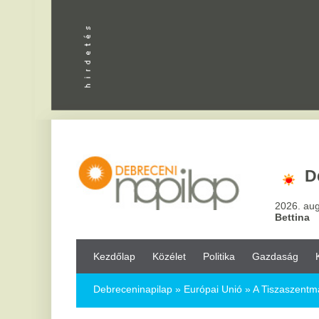
Debrecen
2026. augusztus 6, csü
Bettina
Kezdőlap
Közélet
Politika
Gazdaság
Kultúra
Bul
Debreceninapilap
»
Európai Unió »
A Tiszaszentmártoni Tanoda 
A Tiszaszentmártoni Tanoda megpróbálj
hátrányos gyermekek életét