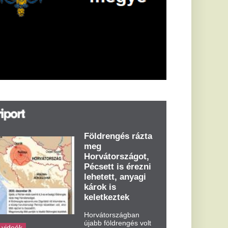
öldrengés rázta
eg
orvátországot,
écsett is érezni
ehetett, anyagi
árok is
eletkeztek
orvátországban
abb földrengés volt
pasztalható, az MTI
t írja: ezúttal 6,3-es
ősségű földrengés
zta meg
rvátországot
dden kora...