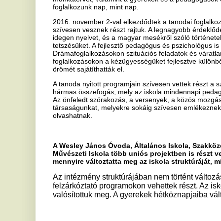
hármas összefogás, mely az iskola mindennapi pedagógiai munkáján
Az önfeledt szórakozás, a versenyek, a közös mozgás öröme olyan 
társaságunkat, melyekre sokáig szívesen emlékeznek vissza. A proje
olvashatnak.
A Wesley János Óvoda, Általános Iskola, Szakközépiskola, Sz
Művészeti Iskola több uniós projektben is részt vett már. A Ti
mennyire változtatta meg az iskola struktúráját, milyen pozitív
Az intézmény struktúrájában nem történt változás, a gyerekek
felzárkóztató programokon vehettek részt. Az iskolai és tan
valósítottuk meg. A gyerekek hétköznapjaiba változatosságot 
Mennyiben járult hozzá az iskola jelenlegi állapotához/működé
Miben változtatta meg intézmény struktúráját?
A projekt nem tartalmazott épület felújítására vonatkozó költs
A projekt céljai közé tartozott az iskolai elhagyók számának, i
Milyen motivációs gyakorlatokkal, stratégiával, programmal pró
ösztönözni a hátrányos helyzetű diákokat?
A gyerekek és a pedagógusok is tanulásmódszertani , kooper
tréningeken vehettek részt. Ezen felül a szabadidő hasznos e
kirándulásokat, tematikus napokat szerveztünk. A legnagyobb
Balaton mellett eltöltött tábori hétnek volt.