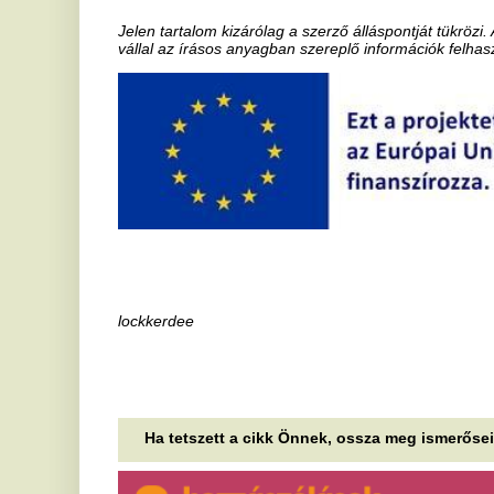
Tarján Zsófi őszintén vallott
H
édesanyjáról, Hernádi Juditról
i
Ami gyerekként egyszerűen természetesnek tűnt,
A 
felnőttként már óriási nyomásként nehezedett
el
Tarján Zsófira. Az énekesnő édesanyja,...
al
„Egy élő roncs” – Tara Reid
A
eltorzult arcától sokkot kaptak
v
az Amerikai pite rajongói
á
A kilencvenes évek vége óta kultikusnak számító
A 
Amerikai pite szőke szupersztárja, Tara Reid felett
tú
eljárt az idő és a zord hollywoodi...
in
Új feladatokra új embereket
H
jelölt ki az agrárminiszter
e
n
Új miniszteri biztosokat nevezett ki.
A 