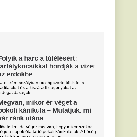
 az első félév az
ncoktól és ez a
d.
zámítottak:
 Donald
gfőbb
lleni háború hatodik
ilag az összes
arc még