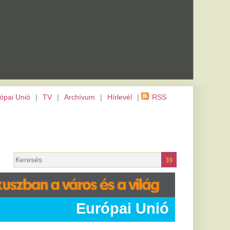
m
|
Hírlevél
|
RSS
rópai Unió