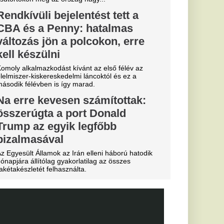
efutva" -
rnik Zabrze elleni
Fradi
enfelet", nagy
cinak, de a
biztos
0-ra legyőzte a
a-selejtezők
őzésén.
k, hogyan látták a
szemle és r
bb játékot
llenére a
rnik edzője
ezős párharc.
csánatkérés
zdett a
kerülő elnök