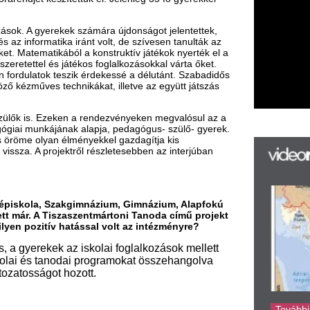
ak alapja, pedagógus- szülő- gyerek.
élményekkel gazdagítja kis
ktről részletesebben az interjúban
F
m
akgimnázium, Gimnázium, Alapfokú
H
szaszentmártoni Tanoda című projekt
P
 hatással volt az intézményre?
l
 az iskolai foglalkozások mellett
k
odai programokat összehangolva
k
hozott.
H
új
ta
séhez a sikeres uniós pályázat?
az
er
rá
égeket.
Ho
ke
lletve a lemorzsolódás csökkentése.
bálták meg a projekt keretein belül
atív technikák, projektmódszer
ltöltésére foglalkozásokat,
 sikere a mozi látogatásoknak és a