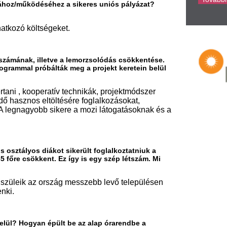
ákot sikerült foglalkoztatniuk a
t. Ez így is egy szép létszám. Mi
 ország messzebb levő településen
 épült be az alap órarendbe a
áni nyitva tartással működött. A
nyán valósult meg.
k hozzá a tanulók iskolai
rban játékpedagógiai módszereket
. Fejlesztő foglalkozások
ken valósultak meg. A tanulási
tük igénybe, a magatartási,
lalkozott. Drámapedagógiai
t sajátíthattak el tanulóink. Ezek
lló nap; Tudatosan Egészségesen nap;