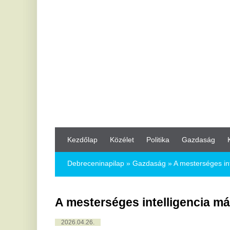
Kezdőlap
Közélet
Politika
Gazdaság
Kultúra
Bul
Debreceninapilap
»
Gazdaság »
A mesterséges intelligencia m
A mesterséges intelligencia már a min
2026.04.26.
A mesterséges intelligencia korábban sci-fi történetek része v
szerves elemévé vált. Gondolj bele, hány helyzetben találkozol
platformokon személyre szabott ajánlások formájában, akár a t
asszisztensekben. Hogyan érzed a hatását a saját életedben?