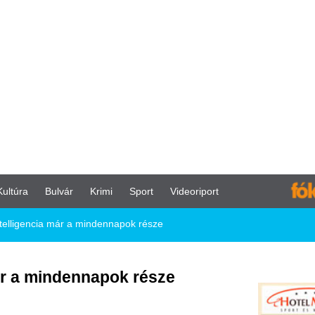
vár
Krimi
Sport
Videoriport
ár a mindennapok része
dennapok része
olt, de napjainkra a mindennapjaink
 vele nap mint nap, akár a streaming
elefonodon futó virtuális