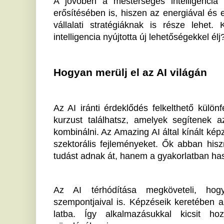
az AI alkalmazásának rengeteg haszna van, mind sza
Ha tetszett a cikk Önnek, ossza meg ismerőseivel!
Az elektromos rollerek
„
veszélyesebbek a motoroknál
M
és a kerékpároknál, állítja egy
v
friss brit tanulmány
A 
en
A korábbi balesetek elemzéséből kiderült, hogy a
sz
nők körülbelül harmadával több rollerbalesetben
voltak érintettek a férfiaknál, és...
T
Fontos változás lépett életbe a
a