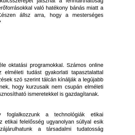
kmai, mind személyes szinten.
Közösen megcsináltuk” –
Lecsapott az MLSZ
agyar Péter bejelentette:
sora az NB I-ben -
ége az önkéntes spórolásnak
Zete sem maradt 
vártnál hamarabb sikerült stabilizálni az ország
Érintett a ZTE, a Pécs, a Ka
ergetikai helyzetét, így péntektől már nincs
III. Ker. TVE is.
ükség az önkéntes...
30 szerelmi drám
egyél egy kanalat a párnád
bírsz könnyek nél
lá elalvás előtt: elképesztő,
végignézni