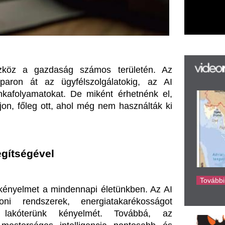
k
k
el
H
új
ta
 mindennapi életünkben. Az AI 
az
er
rek, energiatakarékosságot 
rá
k kényelmét. Továbbá, az 
Ho
ke
s intelligencia pontosabb és 
ben valaha, hogy ilyen mélyen 
 ér. Segítségével növelhető a 
ok. Az intelligens algoritmusok 
 javítva az üzleti döntések 
mennyi idő és pénz takarítható 
s intelligencia ismeretének 