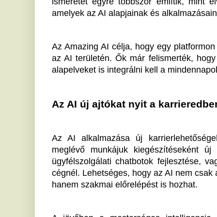
A jövőben a mesterséges intelligencia kulcsszerep
erősítésében is, hiszen az energiával és erőforrások
vállalati stratégiáknak is része lehet. Készen ál
intelligencia nyújtotta új lehetőségekkel élj?
Hogyan merülj el az AI világán
Az AI iránti érdeklődés felkelthető különféle oktatá
kurzust találhatsz, amelyek segítenek az elméleti tu
kombinálni. Az Amazing AI által kínált képzések szó sz
szektorális fejleményeket. Ők abban hisznek, hogy 
tudást adnak át, hanem a gyakorlatban hasznosítható 
Az AI térhódítása megköveteli, hogy foglalkoz
szempontjaival is. Képzéseik keretében az etikai fel
latba. Így alkalmazásukkal kicsit hozzájárulhat
növeléséhez is.
A döntés, hogy részt veszel-e ebben, már csak rajtad