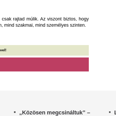
i történik éjszaka
Van, amikor egy szerelmi tör
y régi, mára szinte elfeledett szokás az utóbbi
velünk, mert boldogan végződ
ekben újra terjedni kezdett. A különös esti rituálé
éppen azért, mert nem kapjuk
nyege egyszerű: lefekvés...
Cáfolta Gajdos Lá
 magyar vegyipar csaknem
vízügyi államtitká
00 megawattal csökkentette
szabadságra ment
nergiafelhasználását
krízishelyzetben
Magyar Vegyipari Szövetség (Mavesz)
A miniszter szerint korábban
gvállalatai csaknem 200 megawattal (MW)
a terv, hogy Kelemen Ágnes
ökkentették villamosenergia-felhasználásukat
azonban épp a krízishelyzet m
...
Nincs több kérdés,
i támasztotta alá a 461
Vinícius Junior jö
illiót? Helyreigazították a
Madridnál.
olnár Áronról szóló állítást
Ahogyan azt sejteni lehetett..
 MTI helyreigazítása szerint nem álltak
ndelkezésre tételes, ellenőrizhető adatok ahhoz,
gy Molnár Áron kulturális produkcióihoz...