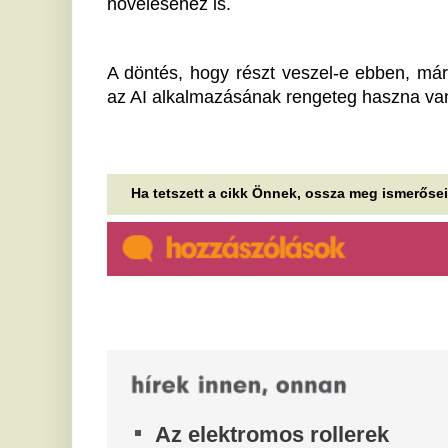
Penny üzleteiben: ezt
m
mostantól minden vásárlónak
Eg
év
érdemes tudnia
lé
Újabb lépések az energiahatékonyságért.
A
Váratlan bejelentést tett a
2
közmédia a Sziget Fesztiválról,
e
ennek sok néző örülhet
A 
ta
Idén az M1 nézői is átélhetik a Sziget Fesztivál
cs
hangulatát: a közmédia és a rendezvény
és
együttműködésének köszönhetően a...
M
Magyar Péter: „Közösen
m
megcsináltuk, és megvédtük
M
hazánk energiabiztonságát”
Az
Magyar Péter miniszterelnök csütörtök este újabb
re
bejelentést tett közösségi oldalán az ország
ho
energiaellátásával kapcsolatban.