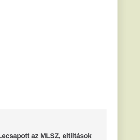
ténet azért marad
ik – és van, amikor
 meg azt a...
szló, hogy a
r
 a
 ugyan valóban az volt
 szabadságra megy,
iatt ez végül...
 eldőlt
vője a Real
.