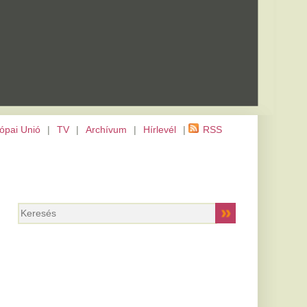
m
|
Hírlevél
|
RSS