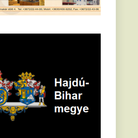
öldrengés rázta
eg
orvátországot,
écsett is érezni
ehetett, anyagi