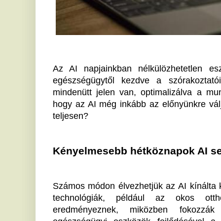
Kényelmesebb hétköznapok AI segítségév
Számos módon élvezhetjük az AI kínálta kényelmet a
technológiák, például az okos otthoni rendsze
eredményeznek, miközben fokozzák lakóterün
egészségügyi eszközök fejlődésével a mestersége
gyorsabb diagnózisokat biztosít. Megfordult a fejed
beleszövi magát a mindennapokba?
Az AI használata
 a munka világában valódi kincset
hatékonyság, és precízebbé tehetők az üzleti folyamat
képesek a piaci trendek előrejelzésére, ezáltal
pontosultságát. El tudod képzelni, hogy egy cégnél 
meg az AI alkalmazásával?
Az AI alapos ismerete miért szükséges?
Amint azt a fenti példák mutatják, a mestersége