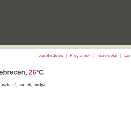
Apróhirdetés
|
Programok
|
Közérdekű
|
Európai Unió
|
TV
|
Archívu
,
26
°C
tek,
Ibolya