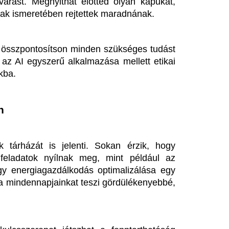
et játszhat a fenntarthatóság 
kal való hatékony bánás miatt a 
lsz arra, hogy a mesterséges 
si programokkal. Számos online 
dást gyakorlati tapasztalattal 
erint tálcán kínálják a legújabb 
kurzusaik nem csupán elméleti 
ismeretekkel is gazdagítanak.
zunk a technológiák etikai 
elősség ugyanolyan súllyal esik 
unk a társadalmi tudatosság 
 múlik. Az viszont biztos, hogy 