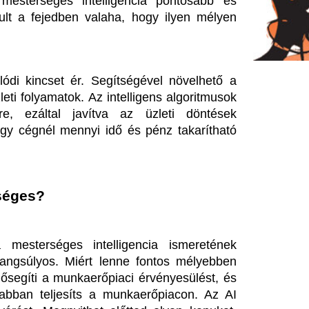
Miért lenne fontos mélyebben 
unkaerőpiaci érvényesülést, és 
esíts a munkaerőpiacon. Az AI 
nyithat előtted olyan kapukat, 
ében rejtettek maradnának.
ítson minden szükséges tudást 
zerű alkalmazása mellett etikai 
is jelenti. Sokan érzik, hogy 
nyílnak meg, mint például az 
gazdálkodás optimalizálása egy 
jainkat teszi gördülékenyebbé, 