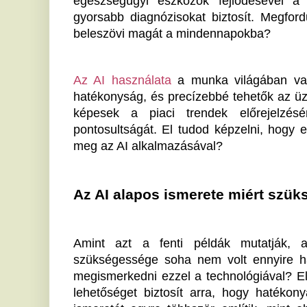
szükségessége soha nem volt ennyire hangsúlyos. 
megismerkedni ezzel a technológiával? Elősegíti a m
lehetőséget biztosít arra, hogy hatékonyabban telj
ismeretét egyre többször említik, mint elvárást. Meg
amelyek az AI alapjainak és alkalmazásainak ismeret
Az Amazing AI célja, hogy egy platformon összpontos
az AI területén. Ők már felismerték, hogy az AI egys
alapelveket is integrálni kell a mindennapokba.
Az AI új ajtókat nyit a karrieredben
Az AI alkalmazása új karrierlehetőségek tárházát 
meglévő munkájuk kiegészítéseként új feladatok 
ügyfélszolgálati chatbotok fejlesztése, vagy energia
cégnél. Lehetséges, hogy az AI nem csak a mindennap
hanem szakmai előrelépést is hozhat.