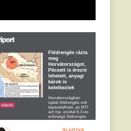
árok is
eletkeztek
orvátországban
abb földrengés volt
pasztalható, az MTI
t írja: ezúttal 6,3-es
ősségű földrengés
zta meg
rvátországot
dden kora...