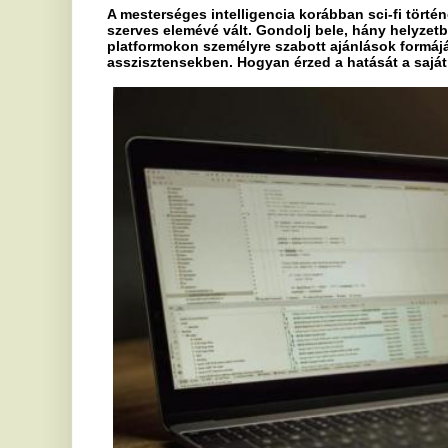
Az AI napjainkban nélkülözhetetlen eszköz a ga
egészségügytől kezdve a szórakoztatóiparon át a
mindenütt jelen van, optimalizálva a munkafolyamat
hogy az AI még inkább az előnyünkre váljon, főleg o
teljesen?