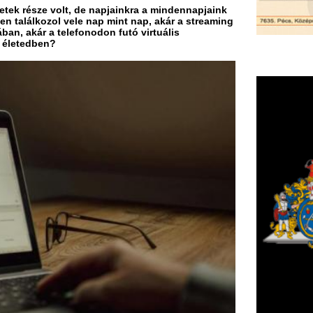
zdaság számos területén. Az 
z ügyfélszolgálatokig, az AI 
F
okat. De miként érhetnénk el, 
m
tt, ahol még nem használták ki 
H
P
l