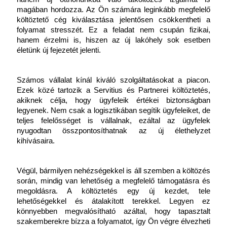
magában hordozza. Az Ön számára leginkább megfelelő 
költöztető cég kiválasztása jelentősen csökkentheti a 
folyamat stresszét. Ez a feladat nem csupán fizikai, 
hanem érzelmi is, hiszen az új lakóhely sok esetben 
életünk új fejezetét jelenti.
Számos vállalat kínál kiváló szolgáltatásokat a piacon. 
Ezek közé tartozik a Servitius és Partnerei költöztetés, 
akiknek célja, hogy ügyfeleik értékei biztonságban 
legyenek. Nem csak a logisztikában segítik ügyfeleiket, de 
teljes felelősséget is vállalnak, ezáltal az ügyfelek 
nyugodtan összpontosíthatnak az új élethelyzet 
kihívásaira.
Végül, bármilyen nehézségekkel is áll szemben a költözés 
során, mindig van lehetőség a megfelelő támogatásra és 
megoldásra. A költöztetés egy új kezdet, tele 
lehetőségekkel és átalakított terekkel. Legyen ez 
könnyebben megvalósítható azáltal, hogy tapasztalt 
szakemberekre bízza a folyamatot, így Ön végre élvezheti 