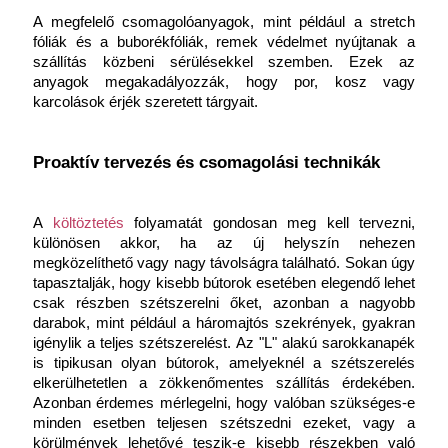
A megfelelő csomagolóanyagok, mint például a stretch 
fóliák és a buborékfóliák, remek védelmet nyújtanak a 
szállítás közbeni sérülésekkel szemben. Ezek az 
anyagok megakadályozzák, hogy por, kosz vagy 
karcolások érjék szeretett tárgyait.
Proaktív tervezés és csomagolási technikák
A 
költöztetés
 folyamatát gondosan meg kell tervezni, 
különösen akkor, ha az új helyszín nehezen 
megközelíthető vagy nagy távolságra található. Sokan úgy 
tapasztalják, hogy kisebb bútorok esetében elegendő lehet 
csak részben szétszerelni őket, azonban a nagyobb 
darabok, mint például a háromajtós szekrények, gyakran 
igénylik a teljes szétszerelést. Az "L" alakú sarokkanapék 
is tipikusan olyan bútorok, amelyeknél a szétszerelés 
elkerülhetetlen a zökkenőmentes szállítás érdekében. 
Azonban érdemes mérlegelni, hogy valóban szükséges-e 
minden esetben teljesen szétszedni ezeket, vagy a 
körülmények lehetővé teszik-e kisebb részekben való 