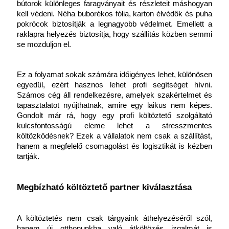
bútorok különleges faragványait és részleteit máshogyan 
kell védeni. Néha buborékos fólia, karton élvédők és puha 
pokrócok biztosítják a legnagyobb védelmet. Emellett a 
raklapra helyezés biztosítja, hogy szállítás közben semmi 
se mozduljon el.
Ez a folyamat sokak számára időigényes lehet, különösen 
egyedül, ezért hasznos lehet profi segítséget hívni. 
Számos cég áll rendelkezésre, amelyek szakértelmet és 
tapasztalatot nyújthatnak, amire egy laikus nem képes. 
Gondolt már rá, hogy egy profi költöztető szolgáltató 
kulcsfontosságú eleme lehet a stresszmentes 
költözködésnek? Ezek a vállalatok nem csak a szállítást, 
hanem a megfelelő csomagolást és logisztikát is kézben 
tartják.
Megbízható költöztető partner kiválasztása
A költöztetés nem csak tárgyaink áthelyezéséről szól, 
hanem új otthonunkba való átköltözés izgalmát is 