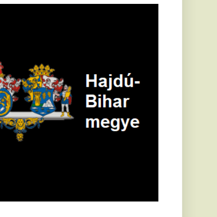
öldrengés rázta
eg
orvátországot,
écsett is érezni
ehetett, anyagi
árok is
eletkeztek
orvátországban
abb földrengés volt
pasztalható, az MTI