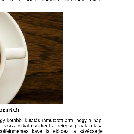
utatás rámutatott arra, hogy a napi
l csökkent a betegség kialakulása
s kávé is előidéz, a kávécserje
nyagainak köszönhető. A Journal of
en napi három csésze elfogyasztása
kialakulását, szemben a presszókávé
oknál, akik sok kávét és teát ittak,
el szemben a kávé nemhogy nem árt a
Európai Kardiológiai Bizottság éves
észe kávé elfogyasztása jó hatással
ncián bemutatott, 30 ezres mintát
em találta előnyösnek, ahogyan a
lkedéséhez járulhat hozzá. A
izonyult.
 harmadával csökkenti a depresszió