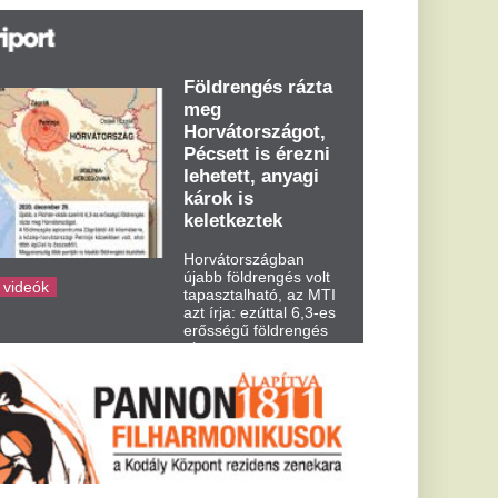
t írja: ezúttal 6,3-es
ősségű földrengés
zta meg
rvátországot
dden kora...