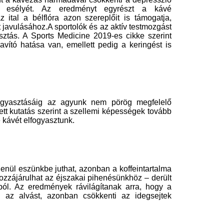
fogat, a demencia veszélyének és az
z egyik legnagyobb, agytérfogat-
ült kutatás. Az összes permutáció
ogy a magasabb kávéfogyasztás az
 hat kávé elfogyasztása különböző
z agyat
 MedicalXpressnek, amit most a
áfolt.