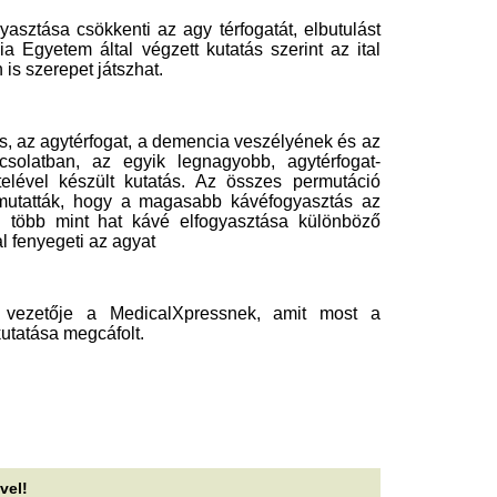
gy kellene igazából kakilni –
Jön az új X-Men fi
gy gasztroenterológus szerint
akárkikkel
zinte mindenki rosszul
A világhírű színésznő megerős
készülő X-Men moziban, amel
sinálja
gőzerővel zajlanak.
t gondolnád, vécére menni nem lehet rosszul,
Hétvégi olvasniva
dig egy gasztroenterológus szerint néhány
tköznapi szokásunk többet árthat az...
mérgezésektől e
 rák egyik legnagyobb ereje
mérgező AI-kig
ozhatja létre a saját Achilles-
Aszály, Fidesz-történetek, C
gazdasági kérdőjelek a 444 r
arkát
hétvégi kiadásában.
ráksejtek túlhajszolt génműködése DNS-
Tényleg nem a sör
réseket okozhat. A hibás javítás segítheti a
ganat fejlődését, de új támadási pontot...
sörhas? Akkor mi
egérkezett az eső a Duna
A sörhas elnevezés félreveze
gondolnánk. Nem létezik olya
ízgyűjtőjére
kapcsoló, amely felismeri a ko
gérkezett a rég várt eső a Duna vízgyűjtőjére, a
Kiválasztottak a c
lyó magyarországi szakaszán azonban továbbra
 csak pár centiméteres...
Ezzel a számmal a
j tudományos tény: A futás
dátumodban garan
ellett az agyadat is futtatni
jövő