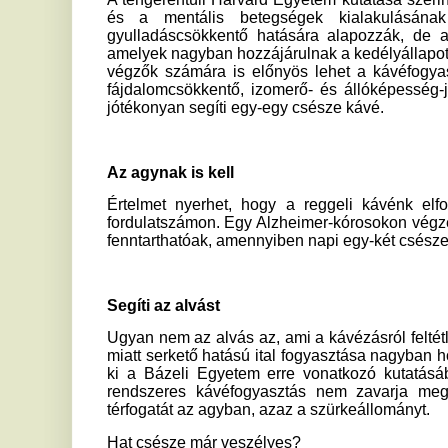
Ez eddig a legnagyobb kutatás a kávéfogyasztás, az agytér
agyvérzés veszélyének összefüggésével kapcsolatban, a
vizsgálattal és egyéb tényezők figyelembevételével kész
mellett az eredményeink következetesen azt mutatták, h
agytérfogat zsugorodásával járt – lényegében több mint
betegségekkel, például demenciával és sztrókkal fenyegeti a
– mondta korábban Kitty Pham, a kutatás vezetője a
Semmelweis és a Queen Mary Egyetem közös kutatása megc
forrás: index
Ha tetszett a cikk Önnek, ossza meg ismerőseivel!