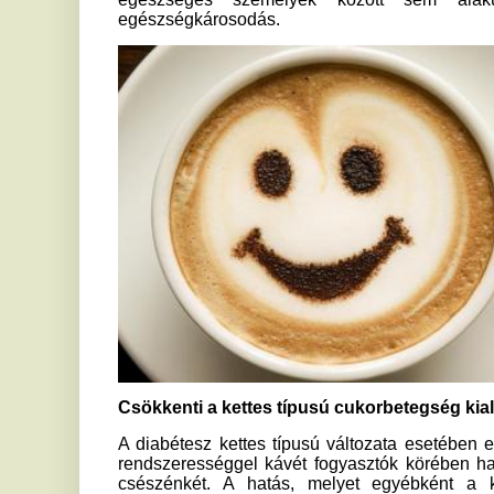
Csökkenti a kettes típusú cukorbetegség kialakulását
A diabétesz kettes típusú változata esetében egy korábbi k
rendszerességgel kávét fogyasztók körében hat százalékka
csészénkét. A hatás, melyet egyébként a koffeinmente
gyulladáscsökkentő és inzulinérzékenység-növelő növényi a
Internal Medicine kutatása szerint a filteres kávé esetéb
hatvan százalékkal csökkentette a kettes típusú diabétesz 
enyhébb hatásával.
Koffeinmentes kávé is csökkenti a diabétesz kockázatát
Lényegesen csökkent a diabétesz kialakulásának kockázata az
akár koffeinmentes változatban.
Jó hatással van a szívre
A korábban sűrűn hangoztatott, mára már megcáfolt tévhitt
szívnek, még segítheti is annak egészséges működését. Az 
konferenciáján elhangzottak szerint napi egy vagy több cs
van a keringésre, a szívre és az érrendszerre. A konfere
vizsgáló kutatás itt a koffeinmentes verziókat ugyan n
presszókávét sem, amely a koleszterinszint eme
leghatékonyabbnak e kutatás szerint is a szűrt, filteres kávé b
Fizikailag és mentálisan is segít
A tengerentúli Harvard Egyetem kutatása szerint a kávézás