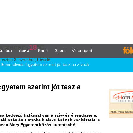
,
18
°C
vár
Krimi
Sport
Videoriport
ombat,
László
gyetem szerint jót tesz a szívnek
zerint jót tesz a
tással van a szív- és érrendszerre,
 stroke kialakulásának kockázatát is
yetem közös kutatásából.
ezte, akik a vizsgálat kezdetén nem
en. A vizsgálatot 11 évig folytatták,
m fogyasztók (0 csésze/nap; 22,1
lék) és kávét jelentős mennyiségben
 halálozás terén 17 százalékos, az
ockázat-csökkenést figyeltünk meg a
sonlítva adataikat azokéval, akik