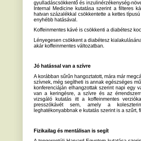
és a mentális betegségek kialakulásának esélyét.
gyulladáscsökkentő hatására alapozzák, de az ital a bélf
amelyek nagyban hozzájárulnak a kedélyállapot javulásához.
végzők számára is előnyös lehet a kávéfogyasztás. A Spor
fájdalomcsökkentő, izomerő- és állóképesség-javító hatása
jótékonyan segíti egy-egy csésze kávé.
Az agynak is kell
Értelmet nyerhet, hogy a reggeli kávénk elfogyasztásá
fordulatszámon. Egy Alzheimer-kórosokon végzett kutatás s
fenntarthatóak, amennyiben napi egy-két csésze kávét elfog
Segíti az alvást
Ugyan nem az alvás az, ami a kávézásról feltétlenül eszünkb
miatt serkető hatású ital fogyasztása nagyban hozzájárulhat
ki a Bázeli Egyetem erre vonatkozó kutatásából. Az ered
rendszeres kávéfogyasztás nem zavarja meg az alvást,
térfogatát az agyban, azaz a szürkeállományt.
Hat csésze már veszélyes?
Egy korábbi vizsgálat szerint a kávé túlzott fogyasztása csö
vagy akár sztrókot is okozhat. A South Australia Egyetem ál
fogyasztása emellett a demencia kialakulásában is szerepet j