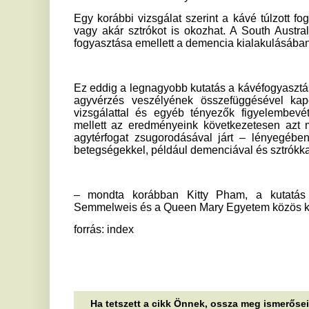
Mindig a legrosszabbkor megy
Í
el a térerő? Trükkök, amik
e
rengeteg mobilhasználó
s
problémáját megoldhatják
c
Ha gyenge a mobiljel, az rendkívül bosszantó
Az
lehet, különösen, ha otthon vagy a munkahelyen
pe
tapasztaljuk a problémát. Érdemes néhány...
hé
Újraindul a MySpace, és
A
pontosan azt adná vissza, amit
h
a mai közösségi oldalak
s
elvettek tőlünk
A 
tö
Ismét visszatér a közösségi média korai
da
korszakának ikonikus szereplője, a MySpace,
amely ezúttal az algoritmusmentes használatot
M
helyezi...
v
Órákig tartó fennakadások
Me
jöhetnek a hazai nagybanknál,
fo
is
az azonnali utalások és a
Ú
fizetési kérelmek is
m
akadozhatnak