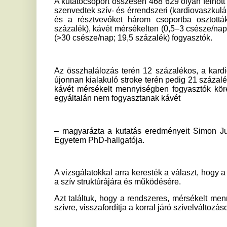
egyáltalán nem fogyasztanak kávét
– magyarázta a kutatás eredményeit Simon Judit, a tanu
Egyetem PhD-hallgatója.
A vizsgálatokkal arra keresték a választ, hogy a rendszeres
a szív struktúrájára és működésére.
Azt találtuk, hogy a rendszeres, mérsékelt mennyiségű káv
szívre, visszafordítja a korral járó szívelváltozásokat
– mondta Maurovich Horvat Pál, a Semmelweis Egyetem
igazgatója.
Az eredmények szerint a mértékletes kávéfogyasztás kardio
sőt előnyös lehet. Ismereteink szerint ez az eddigi le
kávéfogyasztás szív- és érrendszerre gyakorolt hatásaira fók
– fogalmazott Steffen Petersen, a Queen Mary Egyetem 
professzora, a kutatás koordinátora.