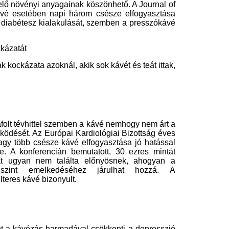
 Az eredményt egyrészt a kávé
lóra azon szereplőit is támogatja,
A sportolók és az aktív testmozgást
ts Medicine 2019-es cikke szerint
 van, emellett pedig a keringést is
ig az agyunk nem pörög megfelelő
zerint a szellemi képességek tovább
yasztunk.
e juthat, azonban a koffeintartalma
 az éjszakai pihenésünkhöz – derült
mények rávilágítanak arra, hogy a
 azonban csökkenti az idegsejtek
kkenti az agy térfogatát, elbutulást
tal végzett kutatás szerint az ital
átszhat.