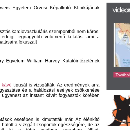
az
t is vizsgálták. Az eredmények arra
er
s a halálozási esélyek csökkenése
rá
az instant kávét fogyasztók körében
Ho
ke
ben is kimutatták már. Az élénkítő
zsgált csoportok egészségére, de az
bb esetben korábban állított