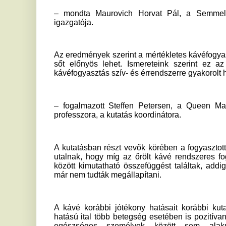
A kutatásban részt vevők körében a fogyasztott
kávé
típusá
utalnak, hogy míg az őrölt kávé rendszeres fogyasztása é
között kimutatható összefüggést találtak, addig ugyanezt 
már nem tudták megállapítani.
A kávé korábbi jótékony hatásait korábbi kutatások eseté
hatású ital több betegség esetében is pozitívan hatott a vi
egészséges személyek között sem alakult ki a tö
egészségkárosodás.