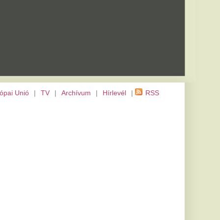
m
|
Hírlevél
|
RSS