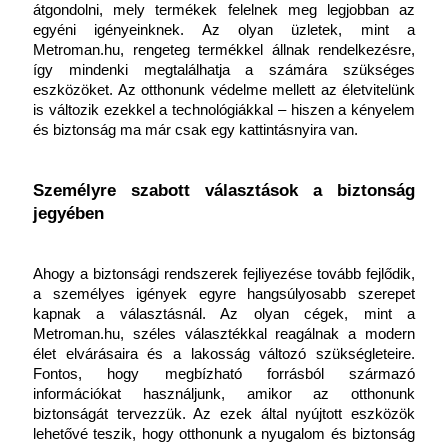
átgondolni, mely termékek felelnek meg legjobban az 
egyéni igényeinknek. Az olyan üzletek, mint a 
Metroman.hu, rengeteg termékkel állnak rendelkezésre, 
így mindenki megtalálhatja a számára szükséges 
eszközöket. Az otthonunk védelme mellett az életvitelünk 
is változik ezekkel a technológiákkal – hiszen a kényelem 
és biztonság ma már csak egy kattintásnyira van.
Személyre szabott választások a biztonság 
jegyében
Ahogy a biztonsági rendszerek fejliyezése tovább fejlődik, 
a személyes igények egyre hangsúlyosabb szerepet 
kapnak a választásnál. Az olyan cégek, mint a 
Metroman.hu, széles választékkal reagálnak a modern 
élet elvárásaira és a lakosság változó szükségleteire. 
Fontos, hogy megbízható forrásból származó 
információkat használjunk, amikor az otthonunk 
biztonságát tervezzük. Az ezek által nyújtott eszközök 
lehetővé teszik, hogy otthonunk a nyugalom és biztonság 