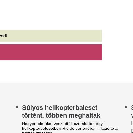
úlyos helikopterbaleset
Sose keverj retino
örtént, többen meghaltak
vitaminnal. Ez a 3
legveszélyesebb 
gyen életüket vesztették szombaton egy
likopterbalesetben Rio de Janeiróban - közölte a
pár, ami árt az ar
azil tűzoltóság.
A bőrápolási rutinunk gyakran
úzsa Magdi ritka fotót
kémiai kísérlet: összepakolju
található összes hatásos szert
utatott gyermekeiről - Lujzi
erékig érő haja mindenkit
Újabb víztározó h
lvarázsolt
kritikus: tízmilliók
áramellátása vált
zsa Magdi családjával Olaszországban pihen,
onnan egy hangulatos felvételt is megosztott.
bizonytalanná
r a négyéves hármas ikrek arcát ezúttal...
A tengerentúlon is küzdenek
lyen az, amikor a
csapásaival: történelmi mélyp
Egyesült Államok legnagyobb v
iszámíthatatlanság élteti az
lkotást: interjú Casey Curran
Miközben a Dunáb
épzőművésszel
őket, a Tiszába be
egy autó
24 májusában látványos ruhában, titokzatos
lgy bukkant fel a Met Gála vörös szőnyegén. Az
A Tiszába csúszott és elmerü
tala viselt, fifikás szerkezettel...
Tiszadob térségében, a ponto
vasárnap honlapján a...
krán drón robbant a bolgár
atárnál, diplomáciai vihart
Érzelmi hullámvas
avart Szófia és Kijev között
új baba-Porschét 