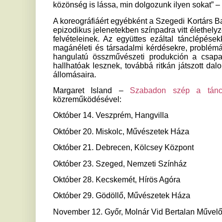
Október 21. Debrecen, Kölcsey Központ
Október 23. Szeged, Nemzeti Színház
Október 28. Kecskemét, Hírös Agóra
Október 29. Gödöllő, Művészetek Háza
November 12. Győr, Molnár Vid Bertalan Művelődési Közpon
November 16. Pécs, Kodály Központ
Ha tetszett a cikk Önnek, ossza meg ismerőseivel!