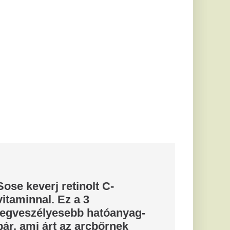
lt C-
hatóanyag-
cbőrnek
 úgy néz ki, mint egy
k a polcunkon
, és...
elyzete
 víz- és
 a csapadékhiány
ontra süllyedt az
íztározója, a...
ól kiemelik
lecsúszott
lt egy gépkocsi
nhíd mellett - közölte
úton ül, aki
akar