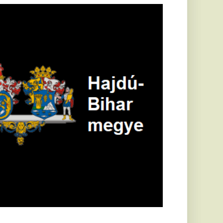
öldrengés rázta
eg
orvátországot,
écsett is érezni
ehetett, anyagi
árok is
eletkeztek
orvátországban
abb földrengés volt
pasztalható, az MTI