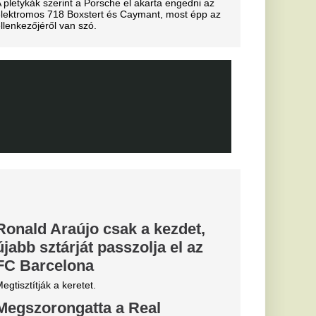
ben
időben lépett pályára
.
gesztus a
ti mérkőzés
észetesen nem
ájukról sem.