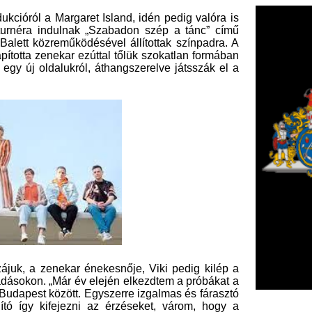
kar énekesnője, Viki pedig kilép a
ár év elején elkezdtem a próbákat a
tt. Egyszerre izgalmas és fárasztó
jezni az érzéseket, várom, hogy a
 Viki.
nak tagja, Czár Gergely felel, aki az
bletjelentést adott a Margaret Island
F
zi mindazt, ami foglalkoztatja őket:
ktálnak a műsor alatt. A bensőséges
m
egjelenő EP lemezének számai is
H
sztikus blokkal is készülnek a turné
P
l
k
 turné a Szegedi Kortárs Balett
k
H
új
ta