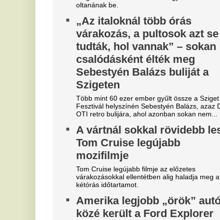
Sz
Bár egyesek nem feltétlenül gondolnak a Ford
ro
Explorerre „örök” autóként, úgy tűnik, hogy sok
a 
tulajdonos mégis így gondol rá. Az...
Kiderült, hogy kinek szólt a
Z
füttyszó a Fradi-Real Madrid
m
rangadón, teljesen megőrültek
k
a szurkolók
Va
ar
A magyar drukkerek nem felejtették el a Real
me
Madrid török középpályásának korábbi tetteit.
C
Bejelentkezett a Liverpool
h
következő csapatkapitánya?
Ma
Szoboszlai Dominik üres