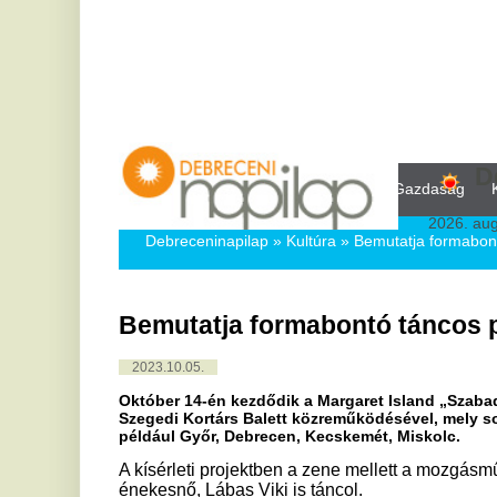
Debrecen
Kezdőlap
Közélet
Politika
Gazdaság
Kultúra
Bul
2026. augusztus 9, vas
Debreceninapilap
»
Kultúra »
Bemutatja formabontó táncos produ
Bemutatja formabontó táncos produkció
2023.10.05.
Október 14-én kezdődik a Margaret Island „Szabadon szép a tá
Szegedi Kortárs Balett közreműködésével, mely során több haza
például Győr, Debrecen, Kecskemét, Miskolc.
A kísérleti projektben a zene mellett a mozgásművészet is kö
énekesnő, Lábas Viki is táncol.
Régóta álmodozik táncművészekkel közös produkcióról a Mar
válthatják a terveiket, hiszen nyolcállomásos turnéra in
kísérleti projektjükben, amit a Szegedi Kortárs Balett közr
Lábas Viki, Füstös Bálint és Törőcsik Kristóf alapította zene
mutatkoznak be, és a már jól ismert dalaikat is egy új olda
közönségnek.