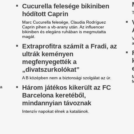
TL: Megszólalt Magyar Péter
Kiderült, hogy kin
 nagyon kínos Hajdú–Borsa-
füttyszó a Fradi-R
otrányról
rangadón, teljese
a szurkolók
gyar Péter szerint túl van lihegve a közmédia
alakítása körül kialakult vita. A miniszterelnök azt
A magyar drukkerek nem felej
ndta, Facebook-kommentjével senkit nem
Madrid török középpályásának 
asított, miközben a Fidesz súlyos beavatkozásról
szél. Az illeté
Magyar Péter aláír
agad a Borbás Marcsi-ügy:
kormánynak külföl
eperelték a Fidesz
segítséget kérnie 
ztárpolitikusát
megszorításokho
rbás Marcsi jogi eljárást indított Kocsis Máté
Megvan az ára az uniós forrá
len, miután a fideszes politikus a választás után
milliárd forintnyi támogatásér