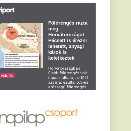
t írja: ezúttal 6,3-es
ősségű földrengés
zta meg
rvátországot
dden kora...