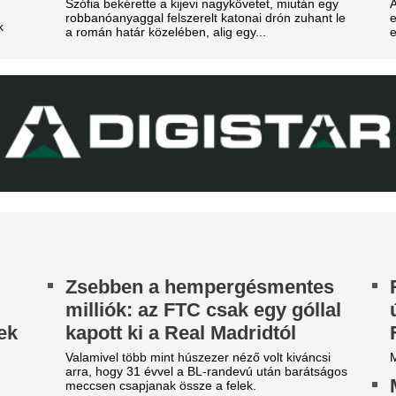
prin pihen a vb-arany után. Az influencer
AEK Athén színei
kiniben és elegáns ruhában is megmutatta
gát.
Varga Barnabás a második fél
a 4–0-ra megnyert találkozón
xtraprofitra számít a Fradi, az
Fradi-Real: Szép 
ltrák keményen
királyiaktól az es
egfenyegették a
előtt - fotó
divatszurkolókat”
Magyarországon járva term
B középben nem a biztonsági szolgálat az úr.
feledkeztek meg nagy legend
árom játékos kikerült az FC
arcelona keretéből,
indannyian távoznak
tenzív napokat élnek a katalánok.