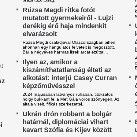
ófia bekérette a kijevi nagykövetet, miután egy
A pletykák szerint a Porsche 
bbanóanyaggal felszerelt katonai drón zuhant le
elektromos 718 Boxstert és 
román határ közelében, alig egy...
ellenkezőjéről van szó.
sebben a hempergésmentes
Ronald Araújo csa
illiók: az FTC csak egy góllal
újabb sztárját pas
apott ki a Real Madridtól
FC Barcelona
lamivel több mint húszezer néző volt kiváncsi
Megtisztítják a keretet.
ra, hogy 31 évvel a BL-randevú után barátságos
Megszorongatta a
ccsen csapjanak össze a felek.
Madridot a Fradi
ucurella felesége bikiniben
ódított Caprin
Tisztes helytállás.
Vitális Milán gólla
rc Cucurella felesége, Claudia Rodríguez