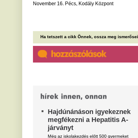
Hajdúnánáson igyekeznek
S
megfékezni a Hepatitis A-
t
járványt
Né
he
Még az iskolakezdés előtt 500 gyermeket
br
oltanának be.
R
„Az italoknál több órás
m
várakozás, a pultosok azt se
d
tudták, hol vannak” – sokan
e
csalódásként élték meg
Rú
Sebestyén Balázs buliját a
ah
Szigeten
Bá
I
Több mint 60 ezer ember gyűlt össze a Sziget
Fesztivál helyszínén Sebestyén Balázs, azaz DJ
k
OTI retro bulijára, ahol azonban sokan nem...
a
A vártnál sokkal rövidebb lesz
k
Tom Cruise legújabb
20
mozifilmje
hö
ál
Tom Cruise legújabb filmje az előzetes
várakozásokkal ellentétben alig haladja meg a
U
kétórás időtartamot.
h
Amerika legjobb „örök” autói
k
közé került a Ford Explorer