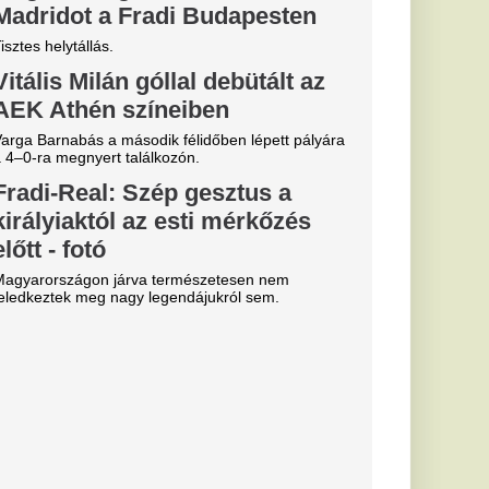
ek szólt a
eal Madrid
n megőrültek
tették el a Real
korábbi tetteit.
ta: a
dről kell
az állami
z
soknak. A hatezer
t és hitelért cserébe