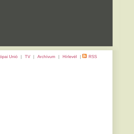
m
|
Hírlevél
|
RSS