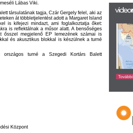
az
er
rá
Ho
ke
t