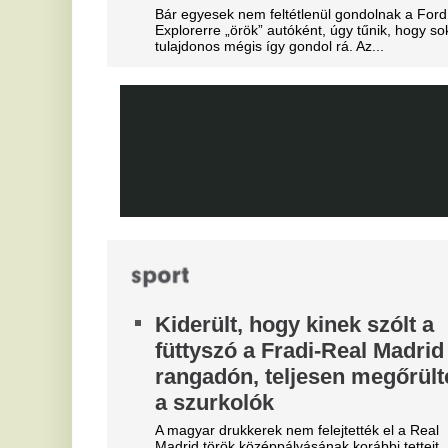
Ca
kézzel maradhat
bi
ma
Különleges üzletre készül a Liverpool,
E
sztárcsapattól érkezik az új kedvenc.
u
Veszélyes jelenetek a Fradi-
m
Real Madridon, a
„
biztonságiaknak kellett
beavatkozniuk
A 
H
Néhányan nem tudták, hogy nem illik hergelni a
Fradi-tábort. Lila-őrültek.
B
Szexuális szolgáltatásokkal
m
fizették le a játékvezetőket a
In
dél-koreaiak
Szexuális szolgáltatásokkal fizették le a
játékvezetőket a dél-koreaiak. A botrány miatt
rendőrségi razzia volt a szövetségnél, még a
köztársasági elnök is megszólalt.