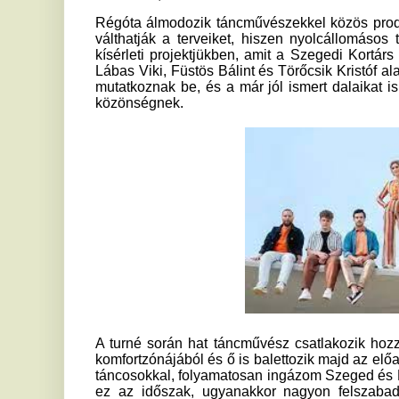
A turné során hat táncművész csatlakozik hozzájuk, a zene
komfortzónájából és ő is balettozik majd az előadásokon. „M
táncosokkal, folyamatosan ingázom Szeged és Budapest közö
ez az időszak, ugyanakkor nagyon felszabadító így kife
közönség is lássa, min dolgozunk ilyen sokat” – meséli Lábas
A koreográfiáért egyébként a Szegedi Kortárs Balett társulatá
epizodikus jelenetekben színpadra vitt élethelyzeteken át töb
felvételeinek. Az együttes ezáltal tánclépésekkel is kifeje
magánéleti és társadalmi kérdésekre, problémákra is refle
hangulatú összművészeti produkción a csapat ősszel m
hallhatóak lesznek, továbbá ritkán játszott dalokkal és aku
állomásaira.
Margaret Island –
Szabadon szép a tánc
országos
közreműködésével:
Október 14. Veszprém, Hangvilla
Október 20. Miskolc, Művészetek Háza