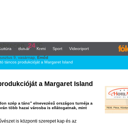
,
24
°C
vár
Krimi
Sport
Videoriport
árnap,
Emőd
kcióját a Margaret Island
ját a Margaret Island
nc” elnevezésű országos turnéja a
i városba is ellátogatnak, mint
zponti szerepet kap és az
garet Island, idén pedig valóra is
dulnak „Szabadon szép a tánc” című
eműködésével állítottak színpadra. A
kar ezúttal tőlük szokatlan formában
lukról, áthangszerelve játsszák el a