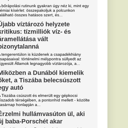
el akarta engedni az
Caymant, most épp az
k a kezdet,
szolja el az
 Real
 Budapesten
l debütált az