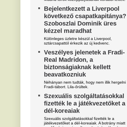
30 évig csak ásott és ásott a
R
kertjében a nyugdíjas férfi - A
a
szomszédok nem hittek a
b
szemüknek, amikor meglátták,
Ma
át
mi van a föld alatt
mo
ut
Egy 76 éves nyugdíjas három évtizeden át ásott a
be
kertjében egy szál lapáttal. A lenyűgöző földalatti
barlangrendszer ma már elhunyt felesége, a
D
zseniális matematikus emlékét őrzi.
b
„Az ellopott vagyon mértékét
s
megbecsülni sem tudom” –
Bo
Baka András Sulyok Tamásról,
el