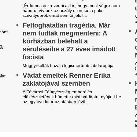
zsudzsákék nagy pofonba
Azonnal örömünne
zaladtak bele a
Liverpoolban, vált
onferencialigában
Bajnokok Ligája s
DVSC mellett az ETO is kikapott a csütörtöki
Olyan szabályról van szó, am
téknapon.
durván sújtotta Szoboszlai D
Bajnokok Ligájában.
arnyújtásnyira a
A 39 éves Lionel M
egállapodás: José Mourinho
láncát
yőzte meg a Real csillagát a
Pintér Dániel is beköszönt, d
aradásról!
Nincs több kérdés,
rnyújtásnyira került Vinícius Júnior
erződéshosszabbítása a Real Madridnál.
Vinícius Junior jö
brizio Romano szerint José Mourinho személyes
Madridnál.
zbelépése hozta meg az áttörést a
rgyalásokon.
Ahogyan azt sejteni lehetett..
ico Williams nagyon közel
Lecsapott az MLSZ
hhoz, hogy a világ egyik
sora az NB I-ben -
egjobb csapatába igazoljon
Zete sem maradt 
 Arsenal azt követően fordult a spanyol
Érintett a ZTE, a Pécs, a Ka
lágbajnok felé, hogy Barcola és Vinícius Jr. is
III. Ker. TVE is.
met mondott.
40 millió eurós rekord: a Real