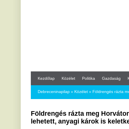
Kezdőlap
Közélet
Politika
Gazdaság
Kultúra
Bul
Debreceninapilap
»
Közélet »
Földrengés rázta meg Horvátországo
Földrengés rázta meg Horvátországot, P
lehetett, anyagi károk is keletkeztek
2020.12.29.
Horvátországban újabb földrengés volt tapasztalható, az MTI azt
földrengés rázta meg Horvátországot kedden kora délután, sérü
Itt volt
A földrengés epicentruma Zágrábtól 46 kilométerre, a közép-horvátor
több épület is összedőlt. Andrej Plenkovic horvát kormányfő elindult
katonai alakulatokat is vezényeltek.