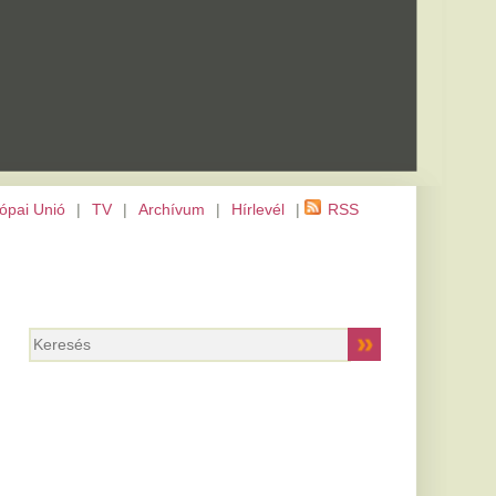
m
|
Hírlevél
|
RSS