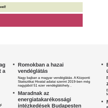
Amerikai hírszerz
em tudták megmenteni: A
olyasmire készül,
órházban belehalt a
darabokra szaggat
érüléseibe a 27 éves imádott
NATO-t
ocista
Az amerikai hírszerzés új ért
ggyilkolták hazája legismertebb labdarúgóját.
Oroszország a következő éve
akciókkal teheti próbára a NA
ádat emeltek Renner Erika
aklatójával szemben
Kevesebb a napi 
Magyarországon,
Fővárosi Főügyészség emberölés
őkészületének bűntette miatt vádiratot nyújtott be
mindig rosszabbul
 egy éve letartóztatásban lévő...
EU-átlagnál
Az Európai Unióban és Magy
csökkent a naponta dohányt
fogyasztók aránya 2025 és 20