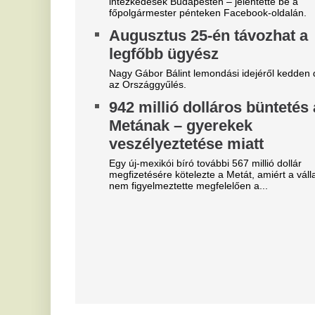
"Hol a csapatunk?" -
D
Szétverték a felvidéki
s
magyarok büszkeségét, óriási
K
a felháborodás
A 
já
dac
K
Megveszi az FC Barcelona a
m
világ egyik legjobb játékosát
g
Mit szólnak ehhez Madridban?
m
Videón, ahogy a magyar
Ka
center megalázó módon
sz
Fa
szereli a világ legjobbját
kö
tá
Ontja a tehetségeket a zsenikeltető.
N
Mobilja miatt verték agyon
a
járdakövekkel a 27 éves
l
futballistát
Az
A sportolót az otthona előtt ütötték eszméletlenre.
vi
ne
1