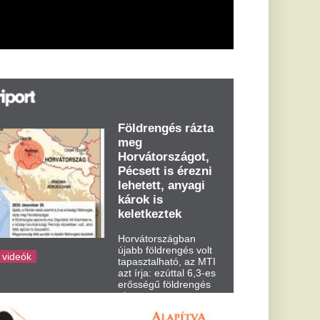
árok is
eletkeztek
orvátországban
abb földrengés volt
pasztalható, az MTI
t írja: ezúttal 6,3-es
ősségű földrengés
zta meg
rvátországot
dden kora...