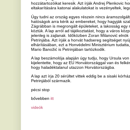
Ha tetszett a cikk Önnek, ossza meg ismerőseivel!
Végre elpasszolja Erik ten Hag
R
egyik legrosszabb igazolását a
v
Manchester United
Na
St
Egy ideje igyekeznek tőle megszabadulni.
na
Nem áll vissza egyelőre a
M
korábbi rend Budapesten
e
Továbbra is maradnak az energiatakarékossági
i
intézkedések Budapesten – jelentette be a
főpolgármester pénteken Facebook-oldalán.
„É
há
Augusztus 25-én távozhat a
sz
legfőbb ügyész
F