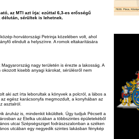
 nagy területén is érezte a lakosság. A
 anyagi károkat, sérülésről nem
 leborultak a könyvek a polcról, a lábos a
arácsonyfa megmozdult, a konyhában az
mindenkit kiküldtek. Úgy tudjuk Pécsett a
elka utcában a többszintes épületekéből
Szépségsziget fodrászszalonban a széken
egy negyedik szintes lakásban fénykép
F
m
H
P
l