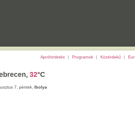
Apróhirdetés
|
Programok
|
Közérdekű
|
Európai Unió
|
TV
|
Archívu
,
32
°C
tek,
Ibolya