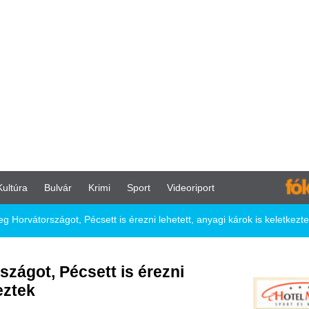
vár
Krimi
Sport
Videoriport
t, Pécsett is érezni lehetett, anyagi károk is keletkeztek
écsett is érezni
 írja: ezúttal 6,3-es erősségű
ltek is lehetnek.
szági Petrinja közelében volt, ahol
 a helyszínre. A romok eltakarítására