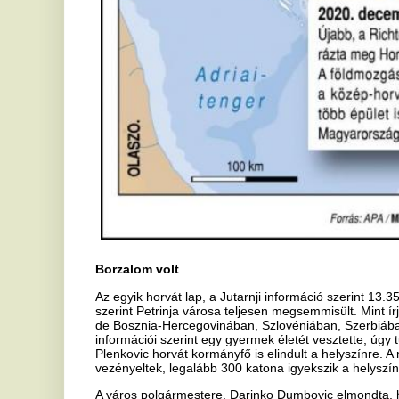
de Bosznia-Hercegovinában, Szlovéniában, Szerbiában és még Olasz
információi szerint egy gyermek életét vesztette, úgy tudni az áldoza
Plenkovic horvát kormányfő is elindult a helyszínre. A romok eltakarí
vezényeltek, legalább 300 katona igyekszik a helyszínre.
A város polgármestere, Darinko Dumbovic elmondta, hogy általános
hozzátartozóikat keresik. Azt írják Andrej Plenkovic horvát kormányfő
eltakarítására katonai alakulatokat is vezényeltek, legalább 300 kato
Úgy tudni az ország egyes részein nincs áramszolgáltatás, nem műkö
hatóságok arra kérik az embereket, hogy hagyják szabadon a még m
Zágrábban is megrongált épületeket, a lakosság egy része elhagyja a
köztük. A lap arról ad tájékoztatást, hogy a város központja teljes
jelenleg is zajlanak. Időközben Zoran Milanović elnök és Andrej Ple
Petrinjába. Azt írják a horvát hadsereg segítséget nyújt a pusztító fö
elhárításában, ezt a Honvédelmi Minisztérium tudatta, akik azt is ki
Mario Banožić is Petrinjában tartózkodik.
A lap beszámolója alapján úgy tudju, hogy Ursula von der Leyen, a
kijelentette, hogy az EU Horvátországgal van és felkérte Janez Lenar
hogy haladéktalanul utazzon Horvátországba.
A lap azt írja 20 sérültet vittek eddig be a sisaki kórházba, közülük
Petrinjából származik.
pécsi stop
bővebben
itt
videók