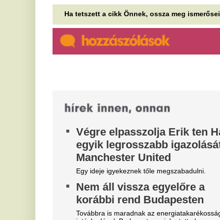
Nagy Gábor Bálint lemondási idejéről kedden dönt
n
az Országgyűlés.
k
942 millió dolláros büntetés a
s
Metának – gyerekek
f
veszélyeztetése miatt
Me
Egy új-mexikói bíró további 567 millió dollár
V
megfizetésére kötelezte a Metát, amiért a vállalat
nem figyelmeztette megfelelően a...
z
A 
el
az