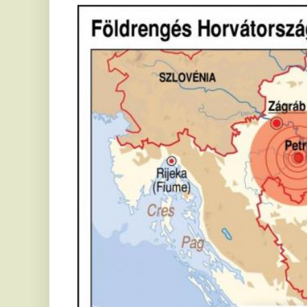
Borzalom volt
Az egyik horvát lap, a Jutarnji információ szerint 13.35-kor újabb ren
szerint Petrinja városa teljesen megsemmisült. Mint írják a rengést