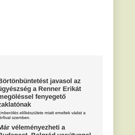
és: Putyin
 ami
hatja a
ékelése szerint
kben korlátozott
TO...
dohányos
 de még
 állunk az
arországon is
 és dohánytermékeket
22 között, ám az...