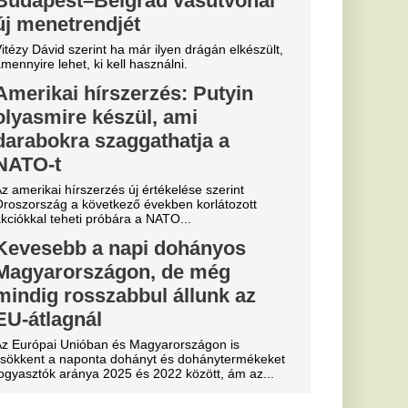
p tört ki
ozik a
zabályzata
ely korábban ár
ominik csapatát a
essi letépte
e a VAR közbeszólt.
 eldőlt
vője a Real
.
, eltiltások
 a Vidi és a
ki
posvár, a Haladás és a