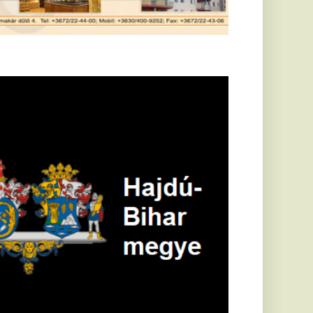
öldrengés rázta
eg
orvátországot,
écsett is érezni
ehetett, anyagi