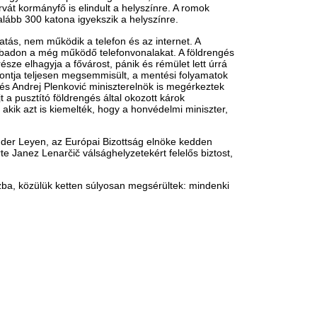
omokban a hazai
Börtönbüntetést j
endéglátás
ügyészség a Renn
megöléssel fenye
gy bajban a magyar vendéglátás. A Központi
atisztikai Hivatal adatai szerint 2019-ben még
zaklatónak
gyjából 51 ezer vendéglátóhely...
Emberölés előkészülete miatt
aradnak az
férfival szemben.
nergiatakarékossági
Már véleményezhe
ntézkedések Budapesten
Budapest–Belgrád
rdemes észrevenni azt is, hogy most végre nem
új menetrendjét
borút vívtunk az aszály ellen, és a paksi
ivattyúproblémát sem önjelölt...
Vitézy Dávid szerint ha már i
amennyire lehet, ki kell haszn
elfoghatatlan tragédia. Már