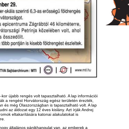
országban is tapasztalható volt. A lap
t egy 12 éves kislány. Azt írják Andrej
tására katonai alakulatokat is
 pánikhangulat van, az emberek a
 is elindult a helyszínre. A romok
na igyekszik a helyszínre.
dik a telefon és az internet. A
űködő telefonvonalakat. A földrengés
 fővárost, pánik és rémület lett úrrá
en megsemmisült, a mentési folyamatok
nković miniszterelnök is megérkeztek
ldrengés által okozott károk
emelték, hogy a honvédelmi miniszter,
z Európai Bizottság elnöke kedden
čič válsághelyzetekért felelős biztost,
 ketten súlyosan megsérültek: mindenki