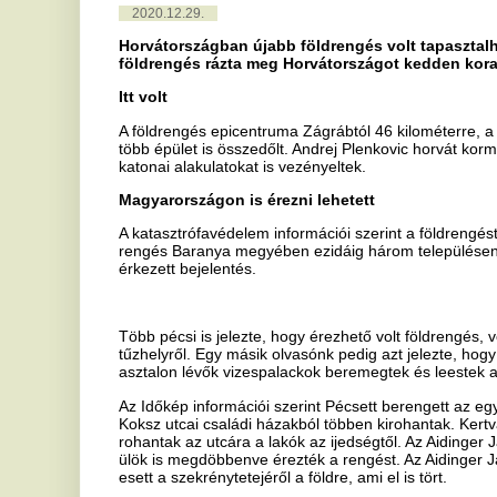
Magyarországon is érezni lehetett
A katasztrófavédelem információi szerint a földrengést Magyarország
rengés Baranya megyében ezidáig három településen okozott kisebb
érkezett bejelentés.
Több pécsi is jelezte, hogy érezhető volt földrengés, volt aki azt írta
tűzhelyről. Egy másik olvasónk pedig azt jelezte, hogy az egész k
asztalon lévők vizespalackok beremegtek és leestek az asztalról.
Az Időkép információi szerint Pécsett berengett az egyik áruház is, 
Koksz utcai családi házakból többen kirohantak. Kertvárosban az Et
rohantak az utcára a lakók az ijedségtől. Az Aidinger János utcai 
ülök is megdöbbenve érezték a rengést. Az Aidinger János utcában 
esett a szekrénytetejéről a földre, ami el is tört.