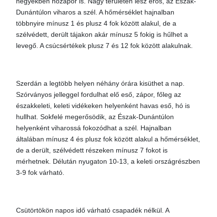
hegyekben hózápor is. Nagy területen lesz erős, az Észak-
Dunántúlon viharos a szél. A hőmérséklet hajnalban
többnyire mínusz 1 és plusz 4 fok között alakul, de a
szélvédett, derült tájakon akár mínusz 5 fokig is hűlhet a
levegő. A csúcsértékek plusz 7 és 12 fok között alakulnak.
Szerdán a legtöbb helyen néhány órára kisüthet a nap.
Szórványos jelleggel fordulhat elő eső, zápor, főleg az
északkeleti, keleti vidékeken helyenként havas eső, hó is
hullhat. Sokfelé megerősödik, az Észak-Dunántúlon
helyenként viharossá fokozódhat a szél. Hajnalban
általában mínusz 4 és plusz fok között alakul a hőmérséklet,
de a derült, szélvédett részeken mínusz 7 fokot is
mérhetnek. Délután nyugaton 10-13, a keleti országrészben
3-9 fok várható.
Csütörtökön napos idő várható csapadék nélkül. A