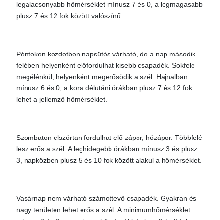
legalacsonyabb hőmérséklet mínusz 7 és 0, a legmagasabb
plusz 7 és 12 fok között valószínű.
Pénteken kezdetben napsütés várható, de a nap második
felében helyenként előfordulhat kisebb csapadék. Sokfelé
megélénkül, helyenként megerősödik a szél. Hajnalban
mínusz 6 és 0, a kora délutáni órákban plusz 7 és 12 fok
lehet a jellemző hőmérséklet.
Szombaton elszórtan fordulhat elő zápor, hózápor. Többfelé
lesz erős a szél. A leghidegebb órákban mínusz 3 és plusz
3, napközben plusz 5 és 10 fok között alakul a hőmérséklet.
Vasárnap nem várható számottevő csapadék. Gyakran és
nagy területen lehet erős a szél. A minimumhőmérséklet