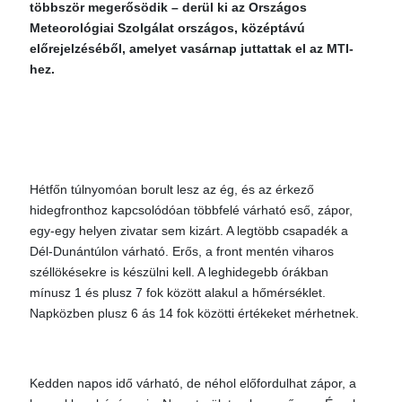
többször megerősödik – derül ki az Országos
Meteorológiai Szolgálat országos, középtávú
előrejelzéséből, amelyet vasárnap juttattak el az MTI-
hez.
Hétfőn túlnyomóan borult lesz az ég, és az érkező
hidegfronthoz kapcsolódóan többfelé várható eső, zápor,
egy-egy helyen zivatar sem kizárt. A legtöbb csapadék a
Dél-Dunántúlon várható. Erős, a front mentén viharos
széllökésekre is készülni kell. A leghidegebb órákban
mínusz 1 és plusz 7 fok között alakul a hőmérséklet.
Napközben plusz 6 ás 14 fok közötti értékeket mérhetnek.
Kedden napos idő várható, de néhol előfordulhat zápor, a