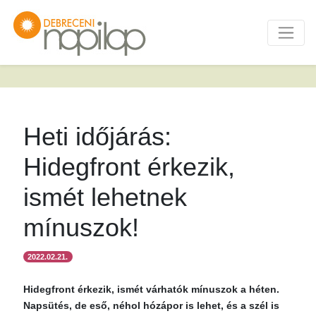
Heti időjárás:
Hidegfront érkezik,
ismét lehetnek
mínuszok!
2022.02.21.
Hidegfront érkezik, ismét várhatók mínuszok a héten.
Napsütés, de eső, néhol hózápor is lehet, és a szél is