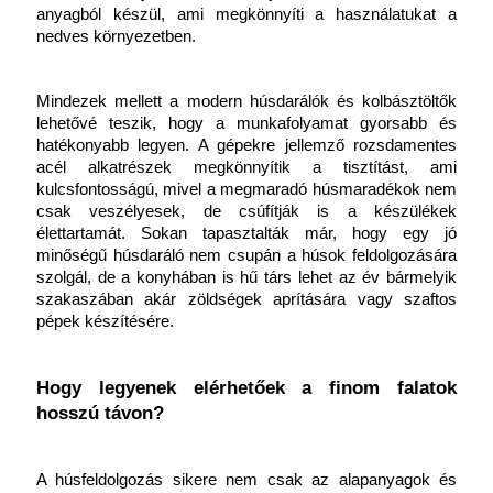
anyagból készül, ami megkönnyíti a használatukat a 
nedves környezetben.
Mindezek mellett a modern húsdarálók és kolbásztöltők 
lehetővé teszik, hogy a munkafolyamat gyorsabb és 
hatékonyabb legyen. A gépekre jellemző rozsdamentes 
acél alkatrészek megkönnyítik a tisztítást, ami 
kulcsfontosságú, mivel a megmaradó húsmaradékok nem 
csak veszélyesek, de csúfítják is a készülékek 
élettartamát. Sokan tapasztalták már, hogy egy jó 
minőségű húsdaráló nem csupán a húsok feldolgozására 
szolgál, de a konyhában is hű társ lehet az év bármelyik 
szakaszában akár zöldségek aprítására vagy szaftos 
pépek készítésére.
Hogy legyenek elérhetőek a finom falatok 
hosszú távon?
A húsfeldolgozás sikere nem csak az alapanyagok és 