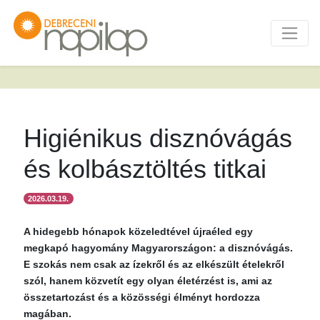
Higiénikus disznóvágás
és kolbásztöltés titkai
2026.03.19.
A hidegebb hónapok közeledtével újraéled egy
megkapó hagyomány Magyarországon: a disznóvágás.
E szokás nem csak az ízekről és az elkészült ételekről
szól, hanem közvetít egy olyan életérzést is, ami az
összetartozást és a közösségi élményt hordozza
magában.