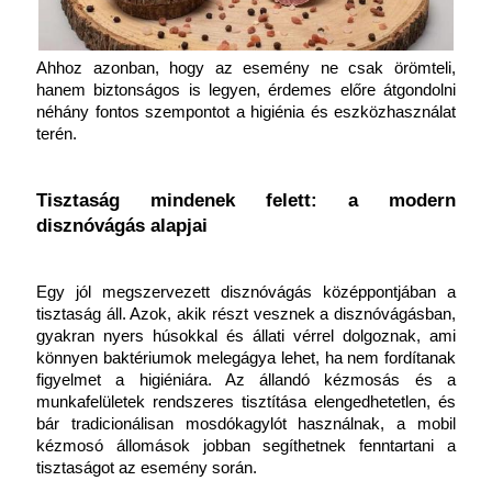
Ahhoz azonban, hogy az esemény ne csak örömteli, 
hanem biztonságos is legyen, érdemes előre átgondolni 
néhány fontos szempontot a higiénia és eszközhasználat 
terén.
Tisztaság mindenek felett: a modern 
disznóvágás alapjai
Egy jól megszervezett disznóvágás középpontjában a 
tisztaság áll. Azok, akik részt vesznek a disznóvágásban, 
gyakran nyers húsokkal és állati vérrel dolgoznak, ami 
könnyen baktériumok melegágya lehet, ha nem fordítanak 
figyelmet a higiéniára. Az állandó kézmosás és a 
munkafelületek rendszeres tisztítása elengedhetetlen, és 
bár tradicionálisan mosdókagylót használnak, a mobil 
kézmosó állomások jobban segíthetnek fenntartani a 
tisztaságot az esemény során.