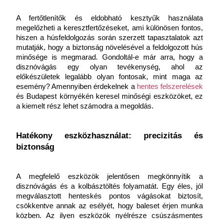
A fertőtlenítők és eldobható kesztyűk használata 
megelőzheti a keresztfertőzéseket, ami különösen fontos, 
hiszen a húsfeldolgozás során szerzett tapasztalatok azt 
mutatják, hogy a biztonság növelésével a feldolgozott hús 
minősége is megmarad. Gondoltál-e már arra, hogy a 
disznóvágás egy olyan tevékenység, ahol az 
előkészületek legalább olyan fontosak, mint maga az 
esemény? Amennyiben érdekelnek a
hentes felszerelések
és Budapest környékén keresel minőségi eszközöket, ez 
a kiemelt rész lehet számodra a megoldás.
Hatékony eszközhasználat: precizitás és 
biztonság
A megfelelő eszközök jelentősen megkönnyítik a 
disznóvágás és a kolbásztöltés folyamatát. Egy éles, jól 
megválasztott henteskés pontos vágásokat biztosít, 
csökkentve annak az esélyét, hogy baleset érjen munka 
közben. Az ilyen eszközök nyélrésze csúszásmentes 