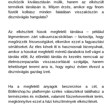
eszközök kiválasztásán múlik, hanem az elkészült 
termékek tárolásán is. Milyen érzés, amikor egy finom 
füstölt kolbász minden falatában visszaköszön a 
disznóvágás hangulata?
Az elkészített húsok megfelelő tárolása – például 
légmentesen zárt vákuumzacskókban – biztosítja, hogy 
megőrizzék frissességüket, elkerülve ezzel a fagyasztási 
sérüléseket. Az éles kések itt is hasznosnak bizonyulnak, 
amikor a húsokat megfelelő méretű darabokra kell vágni a 
tárolás előtt. Az előrelátó tárolás és kezelés nemcsak az 
élelmiszerpazarlás visszaszorítását szolgálja, hanem 
lehetőséget teremt arra is, hogy egész évben élvezd a 
disznóvágás gazdag ízeit.
Ha a megfelelő anyagok beszerzése a cél, a 
Böllérshop.hu platformján széles választékot találhatsz a 
természetes és műbelek, valamint fűszerkeverékek terén, 
megkönnyítve ezzel a házi készítmények elkészítését.