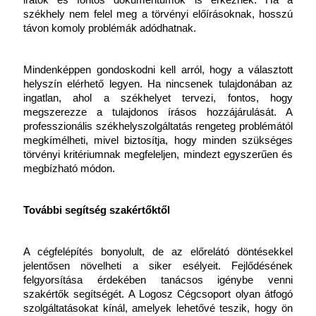
iratok és fontos dokumentumok is érkeznek. Ha a 
székhely nem felel meg a törvényi előírásoknak, hosszú 
távon komoly problémák adódhatnak. 
Mindenképpen gondoskodni kell arról, hogy a választott 
helyszín elérhető legyen. Ha nincsenek tulajdonában az 
ingatlan, ahol a székhelyet tervezi, fontos, hogy 
megszerezze a tulajdonos írásos hozzájárulását. A 
professzionális székhelyszolgáltatás rengeteg problémától 
megkímélheti, mivel biztosítja, hogy minden szükséges 
törvényi kritériumnak megfeleljen, mindezt egyszerűen és 
megbízható módon.
További segítség szakértőktől
A cégfelépítés bonyolult, de az előrelátó döntésekkel 
jelentősen növelheti a siker esélyeit. Fejlődésének 
felgyorsítása érdekében tanácsos igénybe venni 
szakértők segítségét. A Logosz Cégcsoport olyan átfogó 
szolgáltatásokat kínál, amelyek lehetővé teszik, hogy ön 