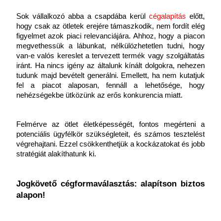
Sok vállalkozó abba a csapdába kerül
cégalapítás
előtt, 
hogy csak az ötletek erejére támaszkodik, nem fordít elég 
figyelmet azok piaci relevanciájára. Ahhoz, hogy a piacon 
megvethessük a lábunkat, nélkülözhetetlen tudni, hogy 
van-e valós kereslet a tervezett termék vagy szolgáltatás 
iránt. Ha nincs igény az általunk kínált dolgokra, nehezen 
tudunk majd bevételt generálni. Emellett, ha nem kutatjuk 
fel a piacot alaposan, fennáll a lehetősége, hogy 
nehézségekbe ütközünk az erős konkurencia miatt.
Felmérve az ötlet életképességét, fontos megérteni a 
potenciális ügyfélkör szükségleteit, és számos tesztelést 
végrehajtani. Ezzel csökkenthetjük a kockázatokat és jobb 
stratégiát alakíthatunk ki.
Jogkövető cégformaválasztás: alapítson biztos 
alapon!