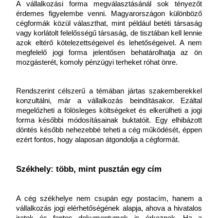
A vállalkozási forma megválasztásánál sok tényezőt 
érdemes figyelembe venni. Magyarországon különböző 
cégformák közül választhat, mint például betéti társaság 
vagy korlátolt felelősségű társaság, de tisztában kell lennie 
azok eltérő kötelezettségeivel és lehetőségeivel. A nem 
megfelelő jogi forma jelentősen behatárolhatja az ön 
mozgásterét, komoly pénzügyi terheket róhat önre.
Rendszerint célszerű a témában jártas szakemberekkel 
konzultálni, már a vállalkozás beindításakor. Ezáltal 
megelőzheti a fölösleges költségeket és elkerülheti a jogi 
forma későbbi módosításainak buktatóit. Egy elhibázott 
döntés később nehezebbé teheti a cég működését, éppen 
ezért fontos, hogy alaposan átgondolja a cégformát.
Székhely: több, mint pusztán egy cím
A cég székhelye nem csupán egy postacím, hanem a 
vállalkozás jogi elérhetőségének alapja, ahova a hivatalos 