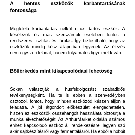
A hentes eszközök karbantartásának 
fontossága
Megfelelő karbantartás nélkül nincs tartós eszköz. A 
késélezők és más szerszámok esetében fontos a 
rendszeres tisztítás és tárolás. Így biztosítható, hogy az 
eszközök mindig kész állapotban legyenek. Az élezés 
nem egyszeri feladat, hanem folyamatos figyelmet kíván.
Böllérkedés mint kikapcsolódási lehetőség
Sokan választják a húsfeldolgozást szabadidős 
tevékenységként. Ha te is ebben a szenvedélyben 
osztozol, fontos, hogy minden eszközöd készen álljon a 
feladatra. A jól átgondolt előkészület elengedhetetlen, 
hiszen az eszközök összehangolt használata biztosítja a 
munka élvezhetőségét. Az
ArthurMarket oldalán számos 
ehhez kapcsolódó eszköz áll rendelkezésre, legyen szó 
akár sajtkészítésről vagy fermentálásról. Ha ebből a hobbit 