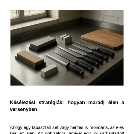
Késélezési stratégiák: hogyan maradj élen a 
versenyben
Ahogy egy tapasztalt séf vagy hentes is mondaná, az éles 
kés az alap. Az önbizalom, amivel egy jól karbantartott 