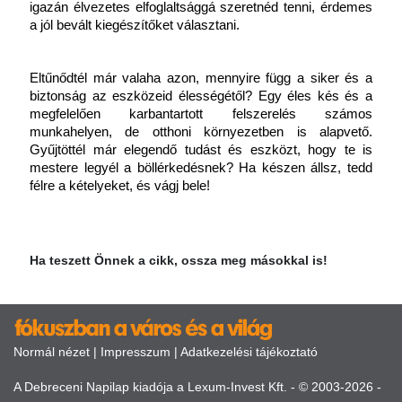
igazán élvezetes elfoglaltsággá szeretnéd tenni, érdemes 
a jól bevált kiegészítőket választani.
Eltűnődtél már valaha azon, mennyire függ a siker és a 
biztonság az eszközeid élességétől? Egy éles kés és a 
megfelelően karbantartott felszerelés számos 
munkahelyen, de otthoni környezetben is alapvető. 
Gyűjtöttél már elegendő tudást és eszközt, hogy te is 
mestere legyél a böllérkedésnek? Ha készen állsz, tedd 
félre a kételyeket, és vágj bele!
Ha teszett Önnek a cikk, ossza meg másokkal is!
Normál nézet
|
Impresszum
|
Adatkezelési tájékoztató
A Debreceni Napilap kiadója a Lexum-Invest Kft. - © 2003-2026 -