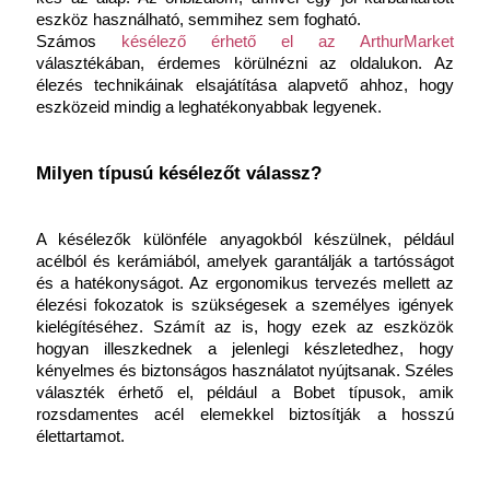
eszköz használható, semmihez sem fogható.
Számos 
késélező érhető el az ArthurMarket
választékában, érdemes körülnézni az oldalukon. Az 
élezés technikáinak elsajátítása alapvető ahhoz, hogy 
eszközeid mindig a leghatékonyabbak legyenek.
Milyen típusú késélezőt válassz?
A késélezők különféle anyagokból készülnek, például 
acélból és kerámiából, amelyek garantálják a tartósságot 
és a hatékonyságot. Az ergonomikus tervezés mellett az 
élezési fokozatok is szükségesek a személyes igények 
kielégítéséhez. Számít az is, hogy ezek az eszközök 
hogyan illeszkednek a jelenlegi készletedhez, hogy 
kényelmes és biztonságos használatot nyújtsanak. Széles 
választék érhető el, például a Bobet típusok, amik 
rozsdamentes acél elemekkel biztosítják a hosszú 
élettartamot.