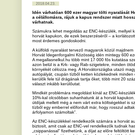
Horvát Idegenforgalmi Közösség idén mintegy 600 ezer magyar tur
A megallasnelkul.hu több mint 17 000 fős kutatása szerint a legtöbbe
azon belül is a Krk- vagy Rab-szigetekre, minden ötödik nyaraló pedi
környékét célozza meg. A Horvátországba utazó magyarok kétharmad
autópályát, csupán tízből ketten közlekednek minden esetben autóp
kerülők fele túl drágának tartja őket, több mint 20 százalékuk pedig
választ inkább kerülőutat.
Mindkét problémára megoldást kínál az ENC-készülék, melynek birto
10%-kal olcsóbban suhanhatunk át a horvát kapukon. „Ha valaki a ka
útdíjak mellett még a nem várt extra költségekkel is számolhat. A 
tízből egy emberrel előfordult már, hogy rosszul adtak vissza neki 
árfolyamon számoltak”.
Az ENC-készülékkel rendelkezők számára a horvát autópálya-kezel
biztosít, amit csak az ENC-vel rendelkezők tudnak használni. A kés
„csippanással” fizethetünk, a díjat az előre feltöltött keretből auto
a készpénzfizetés, valutaváltás, de az akár több órás sorban állás is
számító Krk- és Rab-szigetek felé vezető odaúton minimum 3 alkalo
Isztria vidékét választó majd minden ötödik magyar oda-vissza 10 a
kapuknál. „Azokat a magyarokat sem érheti veszteség, akik nem has
teljes összeget egy szezonban, mivel a feltöltött összeg korlátlan id
felhasználható, a készülék pedig nem névre szóló, és nem is rends
családon vagy baráti társaságon belül egymásnak is továbbadni, meg
hozzá Szalayné Bujdos Eszter.
Még a szezon előtt érdemes észbe kapni
A megallasnelkul.hu kutatásából jól látszik, hogy ha autóval indul vala
dolog, amivel foglalkozik, az a fizetős utakra érvényes pályamatri
készülékek beszerzése: a megkérdezett autósok harmada csak útkö
százalékuk pedig pár nappal az utazás előtt.
A horvát kapukhoz praktikus ENC-készülék személyesen kizárólag 