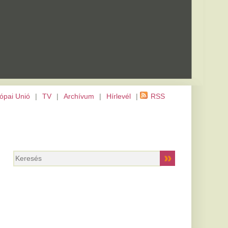
m
|
Hírlevél
|
RSS