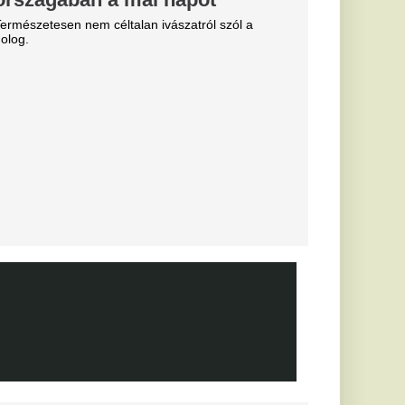
e a VAR közbeszólt.
Fradi
enfelet", nagy
cinak, de a
biztos
0-ra legyőzte a
a-selejtezők
őzésén.
k, hogyan látták a
szemle és r
yon közel
ág egyik
 igazoljon
lt a spanyol
és Vinícius Jr. is
ekord: a Real
e története
ását
lentett be a Real
alosan is megszerezte
től.