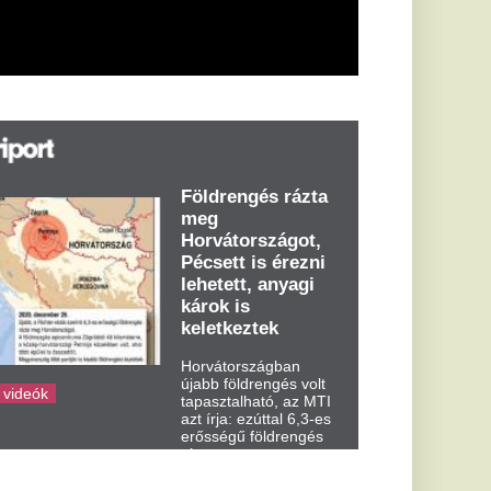
árok is
eletkeztek
orvátországban
abb földrengés volt
pasztalható, az MTI
t írja: ezúttal 6,3-es
ősségű földrengés
zta meg
rvátországot
dden kora...