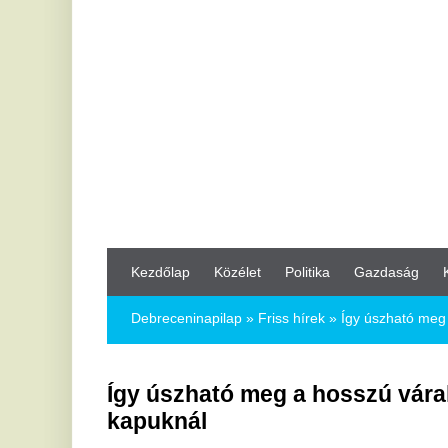
Kezdőlap
Közélet
Politika
Gazdaság
Kultúra
Bul
Debreceninapilap
»
Friss hírek »
Így úszható meg a hosszú vára
Így úszható meg a hosszú várakozás a 
kapuknál
2018.04.23.
Idén várhatóan 600 ezer magyar tölti nyaralását Horvátországb
a célállomásra, rájuk a kapus rendszer miatt hosszas sorban ál
várhatnak.
Számukra lehet megoldás az ENC-készülék, mellyel kényszerpihenő
horvát kapukon, de ezek beszerzéséről – a korlátozott és a szezon
most érdemes gondoskodni.
A külföldi nyaralást tervező magyarok közül majdnem minden harmadi