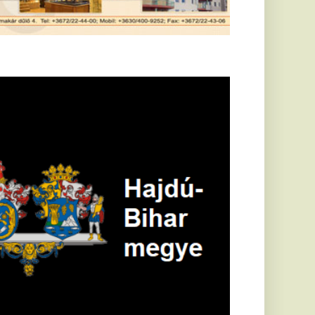
öldrengés rázta
eg
orvátországot,
écsett is érezni
ehetett, anyagi