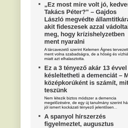
közepén újabb roham érheti
C
Ceutát
j
TikTokon, WhatsAppon és Facebookon keresztül
Ma
szervezik a tömegeket.
va
Energiaválság idején
al
felértékelődnek a korszerű
otthonok – mutatjuk, miből
finanszírozható a felújítás
Az elmúlt napok energiaellátással kapcsolatos
eseményei ismét ráirányították a figyelmet arra,
mennyire fontos az energiahatékonyság. A...
Szoboszlait nem érdekli a
M