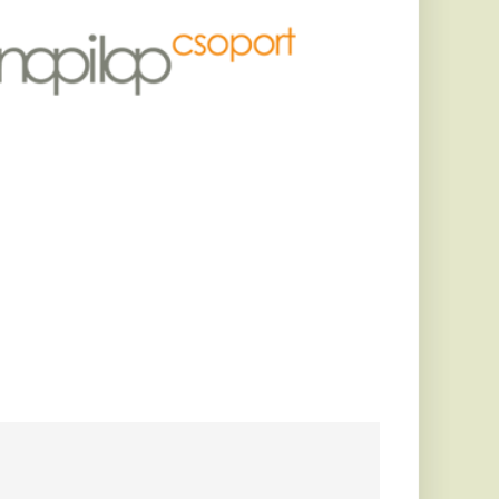
y kanyarós
sal Studios
 ki, miután egy
ózkodott a kaliforniai
rdemes
autót venni
, amikor valaki először
ába. A makulátlan
s...
tt a
ővárosi
tos és összesített
sre, de becslés...
at: ezért
világ 80
 napot