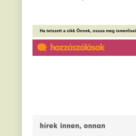
„Ez most mire volt jó, kedves
„
Takács Péter?” – Gajdos
s
László megvédte államtitkárát,
c
akit fideszesek azzal vádoltak
l
meg, hogy krízishelyzetben
Sz
kö
ment nyaralni
ma
A tárcavezető szerint Kelemen Ágnes tervezetten
M
ment volna szabadságra, de a hőség és vízhiány
miatt azt elhalasztotta.
a
Ez a 3 tényező akár 13 évvel is
m
késleltetheti a demenciát – Már
A 
ép
középkorúként is számít, mit
ön
teszünk
3
Nem létezik biztos módszer a demencia
k
megelőzésére, de egy új tanulmány szerint három
jól ismert kockázati tényező jelentősen...
Pé
ké
A spanyol hírszerzés
és
figyelmeztet, augusztus
M