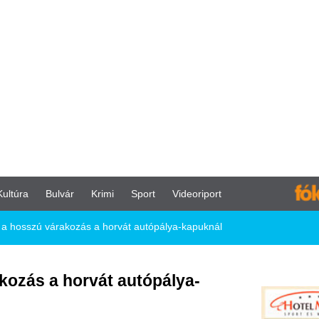
vár
Krimi
Sport
Videoriport
kozás a horvát autópálya-kapuknál
horvát autópálya-
an, többségük autópályán jut majd el
lás és nem várt „extra” költségek
k nélkül és olcsóbban suhanhatnak át a
ban gyakran akadozó ellátás miatt – már
k Horvátország felé veszi az irányt, a