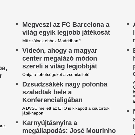
i lesz most így? Megrázó hírt
Teljesen kiszáradt
özöltek a meteorológusok:
Magyarország egy
égsem jön a várt enyhülés,
leghosszabb folyó
lyen sokáig marad az extrém
helyzet a Zagyván
orróság felettünk
Teljesen kiszáradt egy szak
ami a helyi elővilágra is kriti