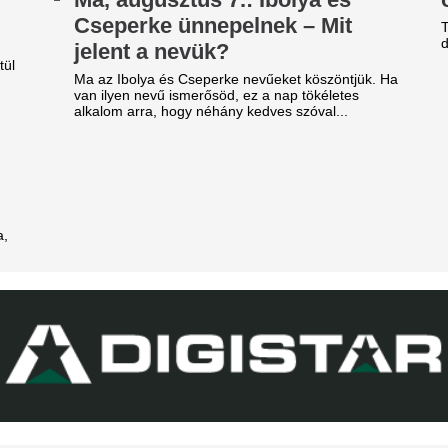
ilág egyik legjobb játékosát
láncát
t szólnak ehhez Madridban?
Pintér Dániel is beköszönt, d
ideón, ahogy a magyar
EL-lapszemle: "A 
enter megalázó módon
hipnotizálta az ell
zereli a világ legjobbját
pofon a lengyel fo
Górnik-edző maga
tja a tehetségeket a zsenikeltető.
A Ferencváros szerda este 1-
zsudzsákék nagy pofonba
Górnik Zabrzét az Európa Lig
zaladtak bele a
harmadik körének első mérk
Szokásunkhoz híven megnéztü
onferencialigában
találkozót az ellenfélnél. Lap
DVSC mellett az ETO is kikapott a csütörtöki
Nico Williams nag
téknapon.
ahhoz, hogy a vil
arnyújtásnyira a
legjobb csapatába
egállapodás: José Mourinho
Az Arsenal azt követően fordu
yőzte meg a Real csillagát a
világbajnok felé, hogy Barcola 
aradásról!
nemet mondott.
140 millió eurós r
rnyújtásnyira került Vinícius Júnior
erződéshosszabbítása a Real Madridnál.
Madrid bejelentett
brizio Romano szerint José Mourinho személyes
zbelépése hozta meg az áttörést a
legdrágább igazol
rgyalásokon.
Rekordösszegű átigazolást je
Madrid: a királyi gárda hivat
Yan Diomandét az RB Leipzig