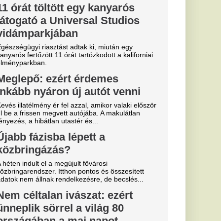
vászatról szól a
essi letépte