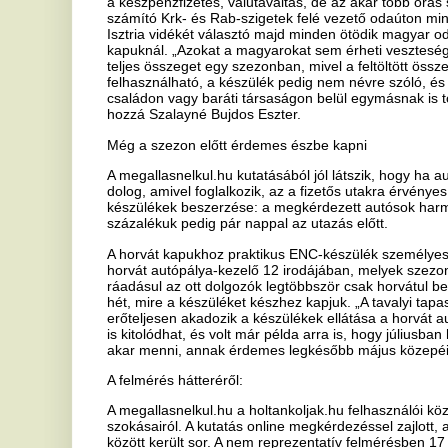
horvát autópálya-kezelő 12 irodájában, melyek szezonban sem bizto
ráadásul az ott dolgozók legtöbbször csak horvátul beszélnek. Onl
hét, mire a készüléket készhez kapjuk. „A tavalyi tapasztalatok alap
erőteljesen akadozik a készülékek ellátása a horvát autópálya-kezelő
is kitolódhat, és volt már példa arra is, hogy júliusban hosszabb időr
akar menni, annak érdemes legkésőbb május közepéig online megre
A felmérés hátteréről:
A megallasnelkul.hu a holtankoljak.hu felhasználói között végzett fe
szokásairól. A kutatás online megkérdezéssel zajlott, az adatok felvé
között került sor. A nem reprezentatív felmérésben 17 354 magyar in
Ha tetszett a cikk Önnek, ossza meg ismerőseivel!