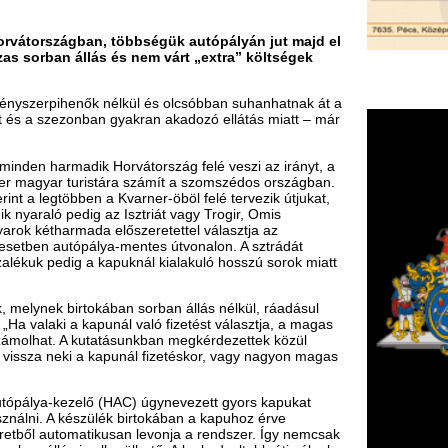
istára számít a szomszédos országban.
n a Kvarner-öböl felé tervezik útjukat,
g az Isztriát vagy Trogir, Omis
a előszeretettel választja az
álya-mentes útvonalon. A sztrádát
 a kapuknál kialakuló hosszú sorok miatt
kában sorban állás nélkül, ráadásul
punál való fizetést választja, a magas
kutatásunkban megkérdezettek közül
a kapunál fizetéskor, vagy nagyon magas
ő (HAC) úgynevezett gyors kapukat
zülék birtokában a kapuhoz érve
matikusan levonja a rendszer. Így nemcsak
 elkerülhető. A legkedveltebb úti célnak
mmal kell a kapuknál áthaladni, míg az
lkalommal kényetlen sorban állni a
ználják fel az ENC-készüléken lévő
eig, akár 5-10 év múlva is
zámhoz kötött, így érdemes lehet akár
osztva ezzel a költségeket” – tette
ki külföldi nyaralásra, a legutolsó
F
cák vagy a kapus rendszerhez szükséges
m
zben gondoskodik róla, további 30
H
P
Horvátországban vásárolható meg a
l