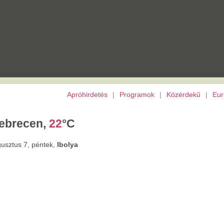
Apróhirdetés
|
Programok
|
Közérdekű
|
Európai Unió
|
TV
|
Archívu
,
22
°C
tek,
Ibolya