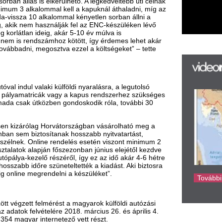
sítanak hosszabb nyitvatartást,
k
ine rendelés esetén viszont minimum 2
k
ján főszezonban június elejétől kezdve
 részéről, így ez az idő akár 4-6 hétre
e szüneteltették a kiadást. Aki biztosra
H
ndelni a készüléket”.
új
ta
az
er
lmérést a magyarok külföldi autózási
rá
telére 2018. március 26. és április 4.
Ho
ternetező vett részt.
ke