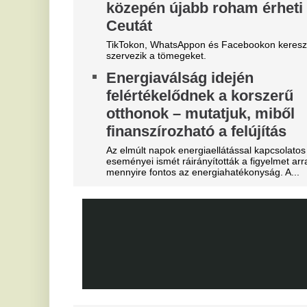
felelősség, Liverpoolban a
v
vezetőségre mutogat
Mi
A Liverpool körül ugyanakkor továbbra sem
V
csitulnak a viták, még szükség lenne néhány
c
komoly erősítésre.
s
Real Madrid: robbant a bomba,
éjszaka eldőlt Vinícius Júnior
On
jövője
D
s
Mourinhót is bevonták a vezetők.
K
Mobilja miatt verték agyon
járdakövekkel a 27 éves
A 
já
futballistát
K
A sportolót az otthona előtt ütötték eszméletlenre.
m
Teljes átvilágítás indult az
g
egyik magyar
m
sportszövetségnél
Ka
Biztosan lesznek személyi változások.
sz
Fa
kö
tá