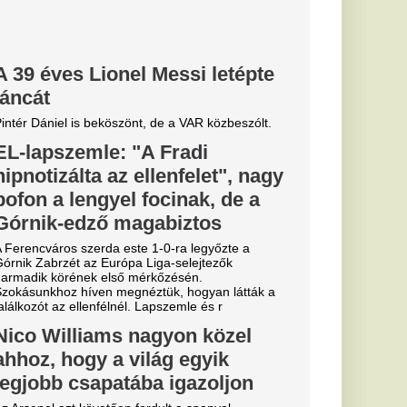
ik
ja: drámai a
ál
aszon a Zagyva medre,
kus hatással van.