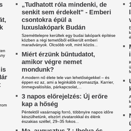
seperke ünnepelnek – Mit
Természetesen nem céltalan i
dolog.
elent a nevük?
 az Ibolya és Cseperke nevűeket köszöntjük. Ha
n ilyen nevű ismerősöd, ez a nap tökéletes
kalom arra, hogy néhány kedves szóval...
egveszi az FC Barcelona a
A 39 éves Lionel M