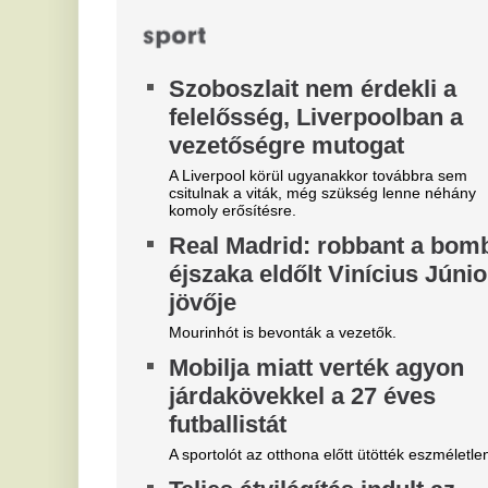
Magyar Péter felmentette Nagy
M
Mártont
k
m
Kármán András vette át a helyét az IMF-nél.
i
Belső vizsgálat a MÁV-nál,
f
Mészáros Lőrinc bizalmi