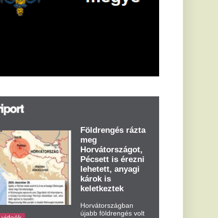
öldrengés rázta
eg
orvátországot,
écsett is érezni
ehetett, anyagi
árok is
eletkeztek
orvátországban
abb földrengés volt
pasztalható, az MTI
t írja: ezúttal 6,3-es
ősségű földrengés
zta meg
rvátországot
dden kora...