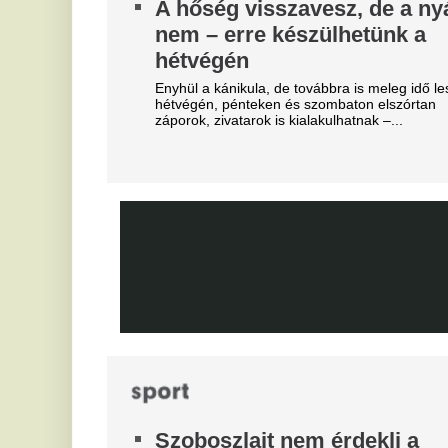
He
komoly erősítésre.
ar
Real Madrid: robbant a bomba,
M
éjszaka eldőlt Vinícius Júnior
v
jövője
Mi
Mourinhót is bevonták a vezetők.
V
Teljes átvilágítás indult az
c
egyik magyar
s
sportszövetségnél
On
Biztosan lesznek személyi változások.
D
Mobilja miatt verték agyon
s
járdakövekkel a 27 éves
K
futballistát
A 
A sportolót az otthona előtt ütötték eszméletlenre.
já