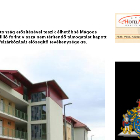
sítésével teszik élhetőbbé Mágocs
vissza nem térítendő támogatást kapott
át elősegítő tevékenységekre.