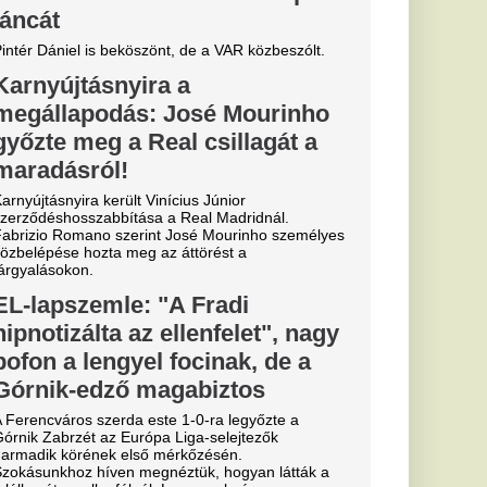
ik
ja: drámai a
ál
aszon a Zagyva medre,
kus hatással van.
a az
yertes
két nap múlva
erült elő
 a szeméttelep
nyt, úgy ünnepeltek,
 a főnyereményt.
 szakítása
senkivel:
dével való szakítása
élt erről.