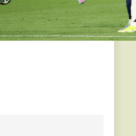
szes
ésemet a
l többet
re
tést, ami elsőre
tam az összes
flix, a Disney+, az...
de vajon
 a Tiszától?
armadik munkahelyen
sas képviselőivel és
tünk...
rmekkori
 hátterében
atú, és csupán
el, bizonyos
es kezelésre vagy...