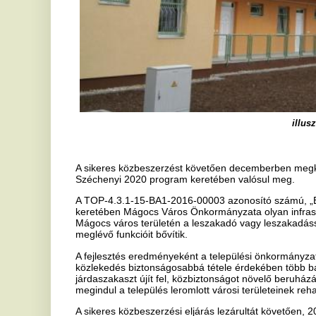
A sikeres közbeszerzést követően decemberben megkezdődnek a kivi
Széchenyi 2020 program keretében valósul meg.
A TOP-4.3.1-15-BA1-2016-00003 azonosító számú, „Élhetőbb lakók
keretében Mágocs Város Önkormányzata olyan infrastrukturális fejle
Mágocs város területén a leszakadó vagy leszakadással veszélyeztett
meglévő funkcióit bővítik.
A fejlesztés eredményeként a települési önkormányzat szociális bérl
közlekedés biztonságosabbá tétele érdekében több balesetveszélye
járdaszakaszt újít fel, közbiztonságot növelő beruházásokat valósít
megindul a település leromlott városi területeinek rehabilitációja és 
A sikeres közbeszerzési eljárás lezárultát követően, 2018. decembe
átadására, mellyel megkezdődhetnek a kivitelezési munkák.
„A projektről bővebb információt a
www.magocs.hu
oldalon olvashat
Jelen tartalom kizárólag a szerző álláspontját tükrözi. Az Európai 
vállal az írásos anyagban szereplő információk felhasználását illető