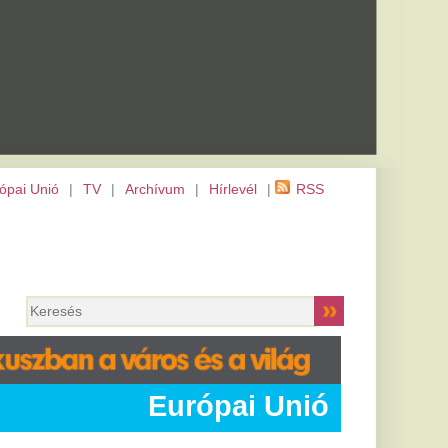
m
|
Hírlevél
|
RSS
rópai Unió