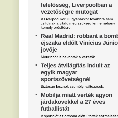
Magyar Péter felmentette Nagy
M
Mártont
k
m
Kármán András vette át a helyét az IMF-nél.
i
Belső vizsgálat a MÁV-nál,
f
Mészáros Lőrinc bizalmi
Mé
embere leromboltatja a már
majdnem elkészült várókat
A
v
Bíróság elé kerül az elfajult elszámolási vita, de
közben lebontják a százmilliókból felhúzott
E
épületeket.
M
Magyar Péter szerint
Kr
világszerte irigylik és csodálva
AT
figyelik most a magyarokat
Z
Helyzetjelentést adott Magyar Péter.
k
„Elegem van a NER-es
v
bérhírhamisítókból” –
k
elhatárolódott Németh
f
Balázstól a kalocsai