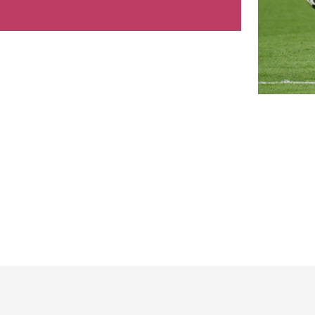
 PVC-ből készült nyílászáró a
Lemondtam az ös
últé: egyre többen
streamingelőfizet
álasztanak tartósabb és
nyárra – és sokka
sztétikusabb megoldást
kaptam, mint ami
számítottam
 építkezések és felújítások világában
tizedeken át a PVC-nyílászárók uralták a piacot.
Májusban meghoztam egy dön
m véletlenül: a kedvező áruk,...
talán túlzásnak tűnt: lemond
streamingelőfizetésemet. A Net
46 millióval húzták le csalók
z idős nőt
Felpörögtek a
szakszervezetek, 
tizedek óta egy nagyvállalat gazdasági
zetőjeként dolgozott, ám egy csaló párosnak
mire számíthatnak
képesztően hihető mesével mégis sikerült...
A nyári időszakban már a h
réseld ki a levét. Ez a
jöhet munkabeszüntetés. A Va
egy érintett dolgozóval beszél
épszerű nyári zöldség a rák
s a cukorbetegség esküdt
Kóros okok a gye
llensége
szívritmuszavarok
lódi csodaszer a kánikulában!
A legtöbb ritmuszavar jóindul
rendszeres ellenőrzést igény
ajdnem tragédia a Velencei-
esetekben azonban gyógyszer