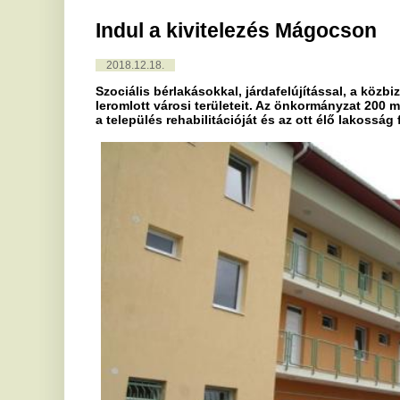
Szociális bérlakásokkal, járdafelújítással, a közbiztonság erő
leromlott városi területeit. Az önkormányzat 200 millió forint 
a település rehabilitációját és az ott élő lakosság felzárkózás
illusztráció