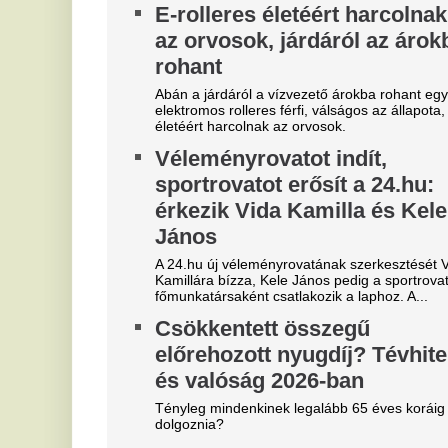
A hőség visszavesz, de a nyár
t
nem – erre készülhetünk a
n
hétvégén
Eg
Enyhül a kánikula, de továbbra is meleg idő lesz a
hétvégén, pénteken és szombaton elszórtan
záporok, zivatarok is kialakulhatnak –...
Szoboszlait nem érdekli a
E
felelősség, Liverpoolban a
v
vezetőségre mutogat
M
l
A Liverpool körül ugyanakkor továbbra sem
csitulnak a viták, még szükség lenne néhány