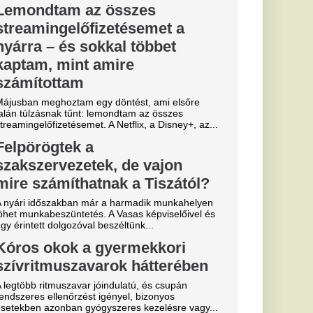
i elnök csak
a
ly Zoltán
 mondott
ztársasági elnököt az
tán szerint a Tisza
essi letépte
e a VAR közbeszólt.