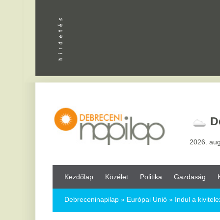
Debrecen
2026. augusztus 7, pén
Kezdőlap
Közélet
Politika
Gazdaság
Kultúra
Bul
Debreceninapilap
»
Európai Unió »
Indul a kivitelezés Mágocso
Indul a kivitelezés Mágocson
2018.12.18.