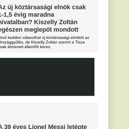
sé Mourinho
csillagát a
s Júnior
al Madridnál.
sé Mourinho személyes
törést a
Fradi
enfelet", nagy
cinak, de a
biztos
0-ra legyőzte a
a-selejtezők
őzésén.
k, hogyan látták a
szemle és r
yon közel
ág egyik
 igazoljon
lt a spanyol
és Vinícius Jr. is