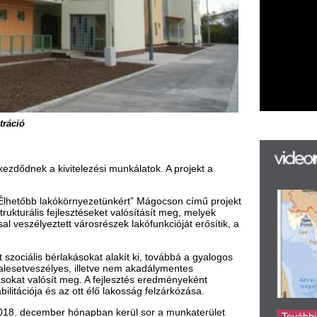
telezési munkálatok. A projekt a
F
örnyezetünkért” Mágocson című projekt
m
sztéseket valósításít meg, melyek
H
 városrészek lakófunkcióját erősítik, a
P
l
akásokat alakít ki, továbbá a gyalogos
k
s, illetve nem akadálymentes
k
 meg. A fejlesztés eredményeként
az ott élő lakosság felzárkózása.
H
új
r hónapban kerül sor a munkaterület
ta
az
er
nak.”
rá
Ho
ke
Bizottság semmilyen felelősséget nem
en.