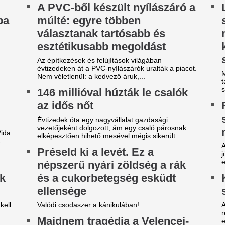
ónál: elnyelte az iszap egy
Az új köztársaság
őt, hajszálon múlt az élete
1-1,5 évig maradn
y szolgálaton kívüli vízirendőr lépett közbe.
hivatalban? Kiszel
egészen meglepőt
Jövő kedden választhat új kö
Országgyűlés, de Kiszelly Zol
csak átmeneti államfőt keres.
gy másik spanyol
A 39 éves Lionel M
ilágbajnokot vesz meg a Real
láncát
adrid, ha nem sikerül
Pintér Dániel is beköszönt, d
eigazolni Rodrit
Karnyújtásnyira a