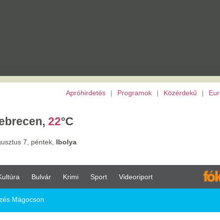
Apróhirdetés
|
Programok
|
Közérdekű
|
Európai Unió
|
TV
|
Archívu
,
22
°C
tek,
Ibolya
vár
Krimi
Sport
Videoriport
Eu
n