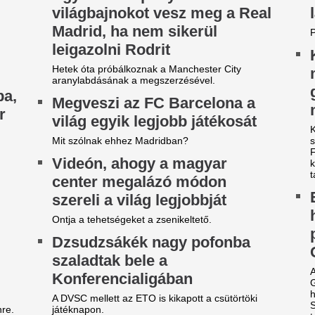
i lesz most így? Megrázó hírt
Teljesen kiszáradt
özöltek a meteorológusok:
Magyarország egy
égsem jön a várt enyhülés,
leghosszabb folyó
lyen sokáig marad az extrém
helyzet a Zagyván
orróság felettünk
Teljesen kiszáradt egy szak
ami a helyi elővilágra is kriti
g sokáig maradhat a forróság.
Tévedésből kidobt
z ATV sztárja volt, ma egy
egymillió eurós n
idéki kis faluban él Krug
lottószelvényét, 
mília: felmondása után a
a szeméttelepen k
átrába költözött
A beszámolók szerint amikor
ug Emília 2025-ben 12 év után mondott fel az
dolgozói megtalálták a szelvé
V-nél, majd férjével a Mátrába költöztek.
mintha ők nyerték volna meg
ivatarok mossák el a
Az RTL bombázója
egyetlen kánikulát ezekben a
óta nem feküdt le 
ármegyékben csütörtökön:
ezért döntött így
iadták az elsőfokú
Zsigmond Angi Mészáros Ben
igyelmeztetést
óta nem volt senkivel, így besz