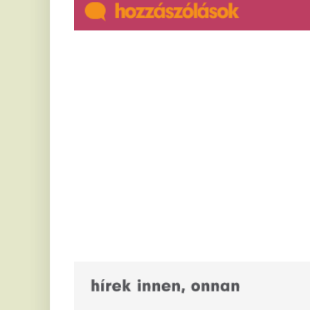
E-rolleres életéért harcolnak
A
az orvosok, járdáról az árokba
m
rohant
v
e
Abán a járdáról a vízvezető árokba rohant egy
elektromos rolleres férfi, válságos az állapota,
Az
életéért harcolnak az orvosok.
év
Ne
Véleményrovatot indít,
sportrovatot erősít a 24.hu:
1
érkezik Vida Kamilla és Kele
a
János
Év
ve
A 24.hu új véleményrovatának szerkesztését Vida
el
Kamillára bízza, Kele János pedig a sportrovat
főmunkatársaként csatlakozik a laphoz. A...
P
Csökkentett összegű
n
előrehozott nyugdíj? Tévhitek
é
és valóság 2026-ban
e
Tényleg mindenkinek legalább 65 éves koráig kell
Va
dolgoznia?
M