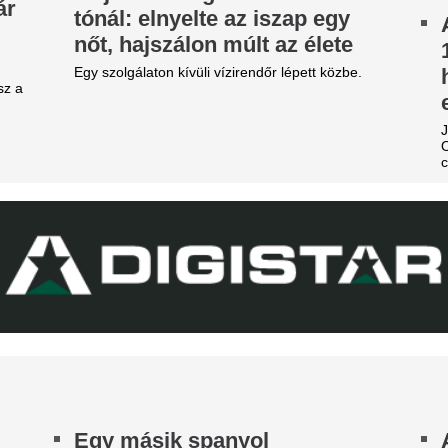
tek óta próbálkoznak a Manchester City
megállapodás: Jo
anylabdásának a megszerzésével.
győzte meg a Real 
egveszi az FC Barcelona a
maradásról!
ilág egyik legjobb játékosát
Karnyújtásnyira került Viníciu
t szólnak ehhez Madridban?
szerződéshosszabbítása a Re
Fabrizio Romano szerint Jo
ideón, ahogy a magyar
közbelépése hozta meg az át
tárgyalásokon.
enter megalázó módon
EL-lapszemle: "A 
zereli a világ legjobbját
hipnotizálta az ell
tja a tehetségeket a zsenikeltető.
pofon a lengyel fo
zsudzsákék nagy pofonba
Górnik-edző maga
zaladtak bele a
A Ferencváros szerda este 1-
onferencialigában
Górnik Zabrzét az Európa Lig
harmadik körének első mérk
DVSC mellett az ETO is kikapott a csütörtöki
Szokásunkhoz híven megnéztü
téknapon.
találkozót az ellenfélnél. Lap
Nico Williams nag
ahhoz, hogy a vil
legjobb csapatába
Az Arsenal azt követően fordu
világbajnok felé, hogy Barcola 
nemet mondott.