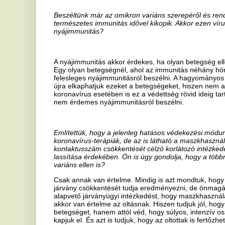
maszkot és próbálják ők is csökkenteni ezáltal a járvány terjedését.
Felértékelődik most a harmadik oltás szerepe?
A harmadik oltás nagyon fontos az egyéni és a járványügyi védekez
egyértelműen bizonyított, hogy az első két alapoltás felvétele után 
erősebb és hatásosabb védelmet biztosít.
Ennek fényében van-e különös jelentősége a speciális omikron elle
Minél speciálisabb egy vakcina, annál jobb. Ezzel a megoldással a h
például a hatásossága a 80%-ról 95%-ra emelkedik. Egy vakcina, ami
nagy fehérje, rengeteg olyan régió van rajta, ami ellen a szervezet a
az a hatékonyságot csökkenti, de nem szünteti meg teljesen. Nagyon
vakcina, de azt is gondolom, hogy hosszú távon nem ez lesz a mego
létrehozása lesz a megoldás, ami az összes korona és a jövőbeni va
laboratórium is dolgozik, többek között mi is Pécsen. Ennél többet er
el. De ettől még a most alkalmazott vakcinák is jók, hatékonyak, m
célzott variáns elleni.
A pécsi kutatásokat és fejlesztéseket már érintettük, de melyek azok
legnagyobb eredményeket várják?