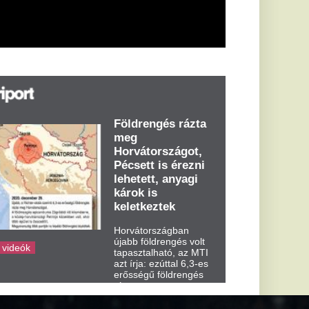
árok is
eletkeztek
orvátországban
abb földrengés volt
pasztalható, az MTI
t írja: ezúttal 6,3-es
ősségű földrengés
zta meg
rvátországot
dden kora...