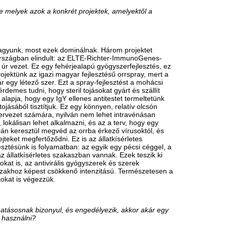
ata is kisebb?
yok szerepe, főleg ha a források
a biológiai és mikrobiológiai kutatások
2014 előtt is minden előadásunkon
moly veszélyt rejtenek magukban, és
i szintű kutatók is szerte a világon
 BSL 3-as laboratóriumot, és nem
.2017-ben adtuk át a Pécsi
s akkor nagyon sokat kaptunk hideget,
 minek Magyarországra vagy Pécsre egy
pe. Nem kellett sokat várni, és én sem
zágban zajló koronavírus-kutatás 99
, azoknak egyértelmű bizonyítékot adott
v hozadéka mellett azért a járványnak
 a fertőző betegségek kutatására,
dományos és kutatási forrással való
és az utazás nem vesz el több órát az
n magával hozta a járvány.