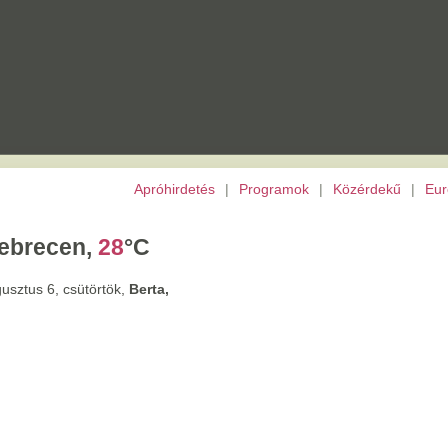
Apróhirdetés
|
Programok
|
Közérdekű
|
Európai Unió
|
TV
|
Archívu
,
28
°C
törtök,
Berta,