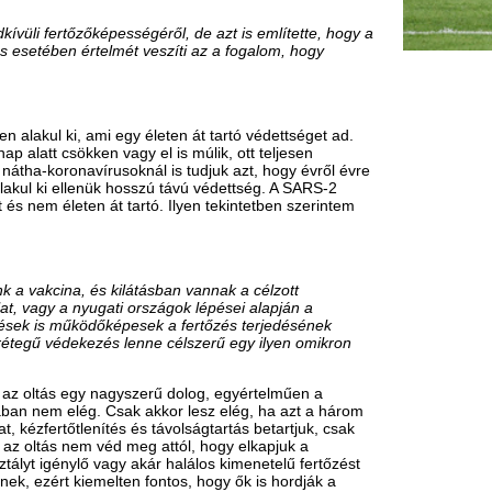
és szempontjából is, mert az
a harmadik, megerősítő oltás egy
ni vakcináknak?
atékonyság fokozását lehet elérni,
 a teljes S fehérjét tartalmazza, ez egy
ntitestet termel. Ha abból néhány kiesik,
 fontos az omikron elleni speciális
ldás. Egy olyan multivalens vakcina
riánsok ellen is véd. Ezen több
ről a jelenlegi fázisban nem árulhatok
aximum egy kicsit kevésbé, mint egy
 a konkrét projektek, amelyektől a