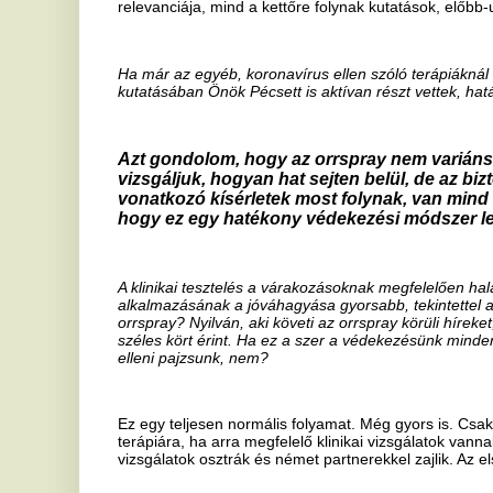
Ez egy teljesen normális folyamat. Még gyors is. Csak akkor fognak
terápiára, ha arra megfelelő klinikai vizsgálatok vannak. Ezt nem Ma
vizsgálatok osztrák és német partnerekkel zajlik. Az első eredménye
Beszéltünk már az omikron variáns szerepéről és rendkívüli fertőzők
természetes immunitás idővel kikopik. Akkor ezen vírus esetében ért
nyájimmunitás?
A nyájimmunitás akkor érdekes, ha olyan betegség ellen alakul ki, am
Egy olyan betegségnél, ahol az immunitás néhány hónap alatt csökken
felesleges nyájimmunitásról beszélni. A hagyományos nátha-koronaví
újra elkaphatjuk ezeket a betegségeket, hiszen nem alakul ki ellen
koronavírus esetében is ez a védettség rövid ideig tart és nem életen
nem érdemes nyájimmunitásról beszélni.
Említettük, hogy a jelenleg hatásos védekezési módunk a vakcina, é
koronavírus-terápiák, de az is látható a maszkhasználat, vagy a nyu
kontaktusszám csökkentését célzó korlátozó intézkedések is működ
lassítása érdekében. Ön is úgy gondolja, hogy a többrétegű védeke
variáns ellen is?
Csak annak van értelme. Mindig is azt mondtuk, hogy az oltás egy 
járvány csökkentését tudja eredményezni, de önmagában nem elég. 
alapvető járványügyi intézkedést, hogy maszkhasználat, kézfertőtlení
akkor van értelme az oltásnak. Hiszen tudjuk jól, hogy az oltás nem
betegséget, hanem attól véd, hogy súlyos, intenzív osztályt igénylő 
kapjuk el. És azt is tudjuk, hogy az oltottak is fertőzhetnek, ezért ki