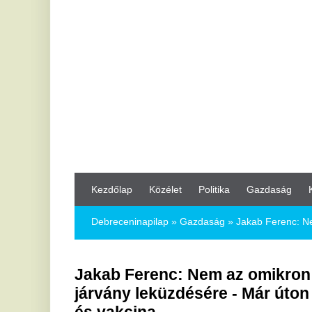
Kezdőlap
Közélet
Politika
Gazdaság
Kultúra
Bul
Debreceninapilap
»
Gazdaság »
Jakab Ferenc: Nem az omikron j
Jakab Ferenc: Nem az omikron jelenti 
járvány leküzdésére - Már úton van a m
és vakcina
2022.01.26.
Biztosan lesznek még kisebb-nagyobb amplitúdóval fellendülő j
koronavírus kilátásaival kapcsolatban a Portfolio-nak adott in
A Pécsi Tudományegyetem Szentágothai János Kutatókö
laboratórium vezetője úgy vélekedett, hogy jelen pillana
fegyverünk a vírus ellen és nagyon fontos a harmadik olt
nem javasolt, hogy négyhavonta oltsuk a lakosságot, és 