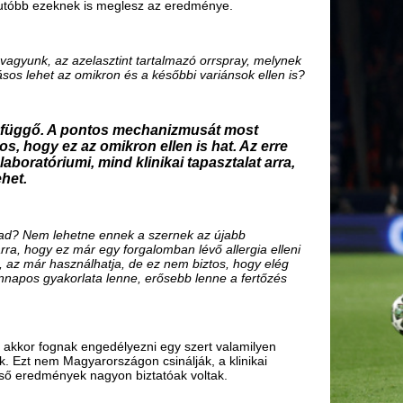
 engedélyezni egy szert valamilyen
gyarországon csinálják, a klinikai
k nagyon biztatóak voltak.
épességéről, de azt is említette, hogy a
elmét veszíti az a fogalom, hogy
i egy életen át tartó védettséget ad.
 vagy el is múlik, ott teljesen
rusoknál is tudjuk azt, hogy évről évre
ük hosszú távú védettség. A SARS-2
 át tartó. Ilyen tekintetben szerintem
s kilátásban vannak a célzott
gati országok lépései alapján a
őképesek a fertőzés terjedésének
zés lenne célszerű egy ilyen omikron
nagyszerű dolog, egyértelműen a
Csak akkor lesz elég, ha azt a három
tés és távolságtartás betartjuk, csak
 véd meg attól, hogy elkapjuk a
vagy akár halálos kimenetelű fertőzést
emelten fontos, hogy ők is hordják a