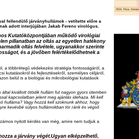
 védekezési stratégia fontosságáról, a
 és fejlesztésekről, személyes céljáról,
biológiai és mikrobiológiai kutatások
t ötödik hullám fut nagyon gyors ütemben
ban jelent meg ajánlás idehaza. Mi kell
agy hozzá kell szoknunk ahhoz, hogy
úlyos hullámokban tör ránk és végső
kérdés van még, amire nem tudjuk a
vány végét.Ugyan elképzelhető,
iót, és valamilyen szintű
 nagyon gyorsan el fog kopni.
gy durvább variáns érkezik, ami szintén
koz, akkor ugyanott vagyunk, ahol a
zonra már amúgy is kikopóban lévő
gy ilyen variáns kivédéséhez szükséges.
 a járvány leküzdésére. Hogy mit fog
zt gondolom, hogy sajnos biztosan
k, de ezt még nem lehet megjósolni. Az
 épülni, és hosszú távon számolni kell
F
ertőzéseket biztosan fog okozni.
m
vírus-elleni oltás is?
H
P
l