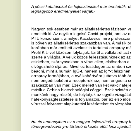
Ha kisebb dózis kerül be a szervezetbe, akkor a továbbadás kockáz
Így van.
Hogyan érzékeli, az elmúlt két évben felértékelődött az élettudomán
allokációját illeti?
Úgy gondolom, hogy igen. Nyilván az élettudományok szerepe is, de 
szerepe is felértékelődött. Két példát mondok. Az egyik, hogy már 
elmondtuk azt, hogy a denevérek által hordozott vírusok nagyon ko
erre oda kell figyelni. Ezt nemcsak mi mondogattuk, hanem nemzetköz
ezen a véleményen voltak. Nem véletlenül fejlesztettük 2012-ben a
véletlenül kezdtük el ennek a magasabb szintre emelését 2015-ben
Tudományegyetem 4-es biológiai biztonsági laboratóriumát (BSL), é
meleget, mind a lakosság, mind a szakmai közösség köréből, hogy
4-es szintű laboratórium.
Mi azt mondtuk, hogy higgyétek el, hogy a jövőben ennek lesz szere
gondoltam, hogy ez ilyen hamar be fog következni. 2020 óta az ors
százalékában benne van a laboratóriumunk is. Akik akkor kétkedtek
a történelem, hogy igenis van ennek jelentősége. A rengeteg negatí
több pozitív hozadéka is van. Az egyik az, hogy jobban odafigyelünk
felderítésére, az ellenük való védekezésre és ennek a megfelelő tu
dotálására. A másik, hogy végre megtanultunk online megbeszélni, 
életünkből napi szinten. Az informatikai fejlesztést mindenféleképpe