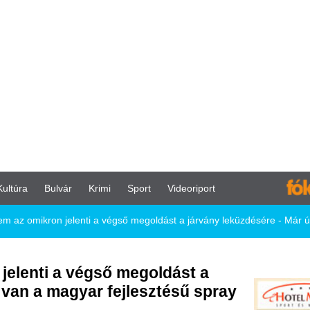
vár
Krimi
Sport
Videoriport
elenti a végső megoldást a járvány leküzdésére - Már úton van a magyar fejlesztés
a végső megoldást a
agyar fejlesztésű spray
árványhullámok - vetítette előre a
terjújában Jakab Ferenc virológus.
zpontjában működő virológiai
tban az oltás az egyetlen hatékony
ás felvétele, ugyanakkor szerinte
a jövőben felértékelődhetnek a