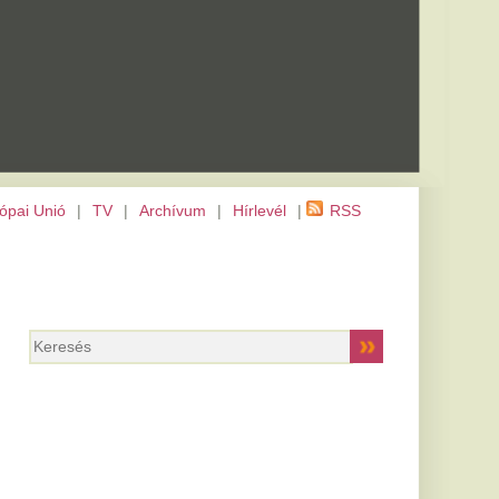
m
|
Hírlevél
|
RSS