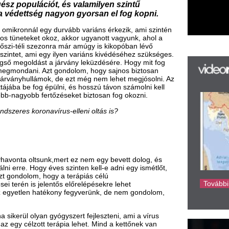
k
k
unk,mert ez nem egy bevett dolog, és
ves szinten kell-e adni egy ismétlőt,
H
ogy a terápiás célú
új
elentős előrelépésekre lehet
ta
atékony fegyverünk, de nem gondolom,
az
er
rá
 gyógyszert fejleszteni, ami a vírus
Ho
 terápia lehet. Mind a kettőnek van
ke
k is meglesz az eredménye.
zelasztint tartalmazó orrspray, melynek
omikron és a későbbi variánsok ellen is?
ontos mechanizmusát most
az omikron ellen is hat. Az erre
, mind klinikai tapasztalat arra,
tne ennek a szernek az újabb
r egy forgalomban lévő allergia elleni
ználhatja, de ez nem biztos, hogy elég
lata lenne, erősebb lenne a fertőzés