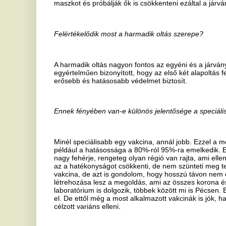
Nagyon sok esetben már az állatkísérletes fázisban vagyunk, most
emelnék ki. Az egyik a legelső Covid-projekt, ami az országban el
PTE konzorcium, amelyet Kacskovics Imre professzor úr vezet. Ez e
is bőven az állatkísérletes szakaszban van. A másik projektünk az ig
korábban már említett azelasztin tartalmú orrspray már egy létező sz
Profil Kft.-vel közösen folytatjuk. Erről a vállalatról azt érdemes tudni
szerte a világba. A velük közös fejlesztésünknek az az alapja, hogy e
csirkében, szárnyasokban a vírus ellen, elsősorban a tojásából tisztí
elvégezhető eljárás. Mivel ez testidegen az emberi szervezet számá
beadni, mint a humán IgG-t, hanem az IgY-t felszínen, lokálisan lehe
orrspray formájában, a nyálkahártyára juttatva több órán keresztül 
nem engedi bekötni a receptorokhoz, nem engedi a sejteket megfertőz
szakaszban van már. Ezek mellett van két vakcinafejlesztésünk is fo
másik a Cebina biotechnológiai céggel. Ezek szintén az állatkísérle
munkánk nagy részét, de folytatjuk az egyéb vizsgálatokat is, az ant
hatékonyságtesztelése is folyamatos, bár az első időszakhoz képes
vírussal folytatott alapkutatási kísérleteket és vizsgálatokat is végez
Ha és amennyiben ez a magyar fejlesztésű orrspray hatásosnak bizo
tömegrendezvényre történő érkezés előtt lesz ajánlott használni?
Igen, de itt nagyon sok még a kérdőjel. Jelen pillanatban azt vizsgá
biztosít védelmet az orr nyálkahártyájára juttatott antitest. Az a te
ha tudom, hogy egy zárt közösségbe, térbe megyek, akkor előtte ezt
ezzel az IgY-nal, és ha valaki tüsszent mellettem, aki pozitív, nem 
dózisban. Tudjuk, hogy ez egy dózisfüggő betegség, ha kisebb dózi
vészelem át, vagy meg sem fertőződöm. Ha a beszippantott, beléle
mondjuk, akkor az már egy óriási eredmény, még akkor is, ha után
betegséget.