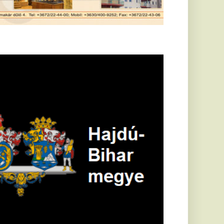
öldrengés rázta
eg
orvátországot,
écsett is érezni
ehetett, anyagi