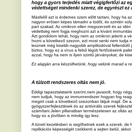
A túlzott rendszeres oltás nem jó.
Eddigi tapasztalataink szerint,nem javasolt, hogy négyhavonta olts
nem tudjuk, hogy az immunrendszer hogyan fog reagálni erre. Hogy é
megint csak a következő szezonban látjuk majd. De azt gondolom, h
gyógyszerfejlesztések és az antivirális szerek fejlesztései terén is j
számítani.Jelen pillanatban természetesen az oltás az egyetlen h
hogy ez a jövőben is mindig így lesz.
A tüneti kezelésben is segíthetnek ezek a szerek, de ha sikerül olyan
replikációs képességét csökkenti a sejten belül, akkor az egy célzott
relevanciája, mind a kettőre folynak kutatások, előbb-utóbb ezekne
Ha már az egyéb, koronavírus ellen szóló terápiáknál vagyunk, az a
kutatásában Önök Pécsett is aktívan részt vettek, hatásos lehet az 
Azt gondolom, hogy az orrspray nem variánsfüggő. A p
vizsgáljuk, hogyan hat sejten belül, de az biztos, hogy ez 
vonatkozó kísérletek most folynak, van mind laboratóriumi
hogy ez egy hatékony védekezési módszer lehet.
A klinikai tesztelés a várakozásoknak megfelelően halad? Nem lehe
alkalmazásának a jóváhagyása gyorsabb, tekintettel arra, hogy ez má
orrspray? Nyilván, aki követi az orrspray körüli híreket, az már has
széles kört érint. Ha ez a szer a védekezésünk mindennapos gyakor
elleni pajzsunk, nem?