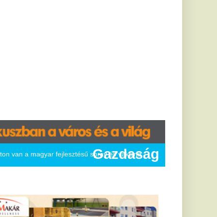
Gazdaság
ű spray és vakcina