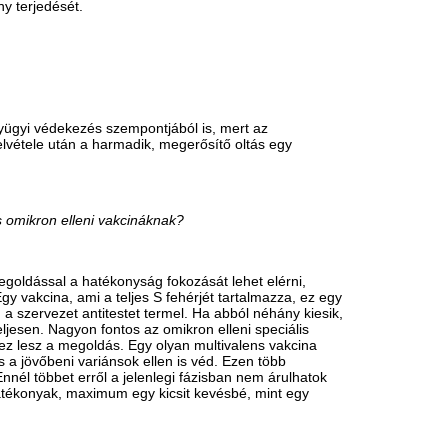
 ezek dominálnak. Három projektet
indult: az ELTE-Richter-ImmunoGenes-
gy fehérjealapú gyógyszerfejlesztés, ez
azi magyar fejlesztésű orrspray, mert a
er. Ezt a spray-fejlesztést a mohácsi
, hogy steril tojásokat gyárt és szállít
gy IgY ellenes antitestet termeltetünk
tjuk. Ez egy könnyen, relatív olcsón
ra, nyilván nem lehet intravénásan
t alkalmazni, és az a terv, hogy egy
megvéd az orrba érkező vírusoktól, és
ődni. Ez is az állatkísérletes
lyamatban: az egyik egy pécsi céggel, a
tes szakaszban vannak. Ezek teszik ki
ivirális gyógyszerek és szerek
t csökkenő intenzitású. Természetesen a
zük.
nyul, és engedélyezik, akkor akár egy
ljuk, hogy például hány órán keresztül
rvünk, hogy ez a szer úgy működjön, hogy
 befújom, eltelítem a nyálkahártyát
tud megfertőzni, vagy nem olyan
st kapok, akkor enyhébb tünetekkel
gzett vírusok háromnegyedét megköti
a enyhe tünetekkel átvészelem a