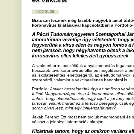
koronavírus ellen kifejlesztett gyógyszerek.
A szakemberrel beszéltünk a nyájimmunitás fogalmáról, a többrétegű
hosszabb távú koronavírus-ellenes megoldásról, a pécsi kutatásokról
az iskolateremtés lehetőségéről, az élettudományok, azon belül is a 
szerepéről, valamint a vakcinaellenes hangokról is.
Portfolio:
Amikor beszélgetünk épp az omikron variáns által kiváltot
felfelé Magyarországon és a 4. koronavírus elleni oltással kapcsolat
ahhoz, hogy elmondhassuk, hogy eljött a járvány utolsó hulláma? V
tartósan velünk marad ez a fertőző betegség, csak egyre kevésbé s
soron olyan lesz, mint egy influenzajárvány?
Jakab Ferenc: Ezt most nem tudjuk megmondani és számos nyitott 
választ a jelenlegi információk alapján.
Kizártnak tartom, hogy az omikron variáns elhozza a jár
hogy a gyors terjedés miatt végigfertőzi az egész populác
védettséget mindenki szerez, de egyrészt ez a védettség
Másfelől azt is érdemes szem előtt tartani, hogy ha az omikronnál e
nagyon erősen képes támadni a tüdőt, és szintén súlyos tüneteket o
part szakad. Az omikron ellen megszerzett és az idén őszi-téli sze
védettség nem fogja meghozni azt a kívánt immunitásszintet, ami e
Azt gondolom tehát, hogy nem az omikron jelenti a végső megoldást
hozni a következő szezon, ezt most senki nem tudja megmondani. A
lesznek még kisebb-nagyobb amplitúdóval fellendülő járványhullámo
biztos, hogy ez a vírus a felső légúti fertőzéseink palettájába be fog
azzal, hogy ha nem is ilyen szintű járványokat, de kisebb-nagyobb f
Ez alapján arra készülhetünk, hogy velünk marad a rendszeres korona