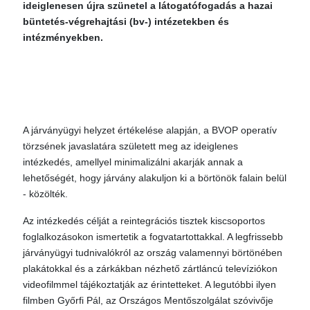
ideiglenesen újra szünetel a látogatófogadás a hazai
büntetés-végrehajtási (bv-) intézetekben és
intézményekben.
A járványügyi helyzet értékelése alapján, a BVOP operatív
törzsének javaslatára született meg az ideiglenes
intézkedés, amellyel minimalizálni akarják annak a
lehetőségét, hogy járvány alakuljon ki a börtönök falain belül
- közölték.
Az intézkedés célját a reintegrációs tisztek kiscsoportos
foglalkozásokon ismertetik a fogvatartottakkal. A legfrissebb
járványügyi tudnivalókról az ország valamennyi börtönében
plakátokkal és a zárkákban nézhető zártláncú televíziókon
videofilmmel tájékoztatják az érintetteket. A legutóbbi ilyen
filmben Győrfi Pál, az Országos Mentőszolgálat szóvivője