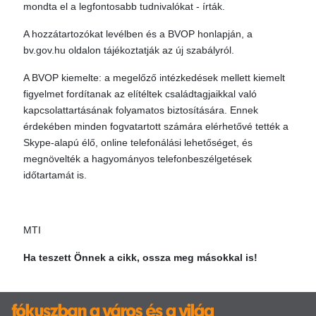
mondta el a legfontosabb tudnivalókat - írták.
A hozzátartozókat levélben és a BVOP honlapján, a
bv.gov.hu oldalon tájékoztatják az új szabályról.
A BVOP kiemelte: a megelőző intézkedések mellett kiemelt
figyelmet fordítanak az elítéltek családtagjaikkal való
kapcsolattartásának folyamatos biztosítására. Ennek
érdekében minden fogvatartott számára elérhetővé tették a
Skype-alapú élő, online telefonálási lehetőséget, és
megnövelték a hagyományos telefonbeszélgetések
időtartamát is.
MTI
Ha teszett Önnek a cikk, ossza meg másokkal is!