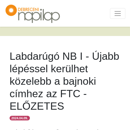
Labdarúgó NB I - Újabb
lépéssel kerülhet
közelebb a bajnoki
címhez az FTC -
ELŐZETES
2024.04.09.