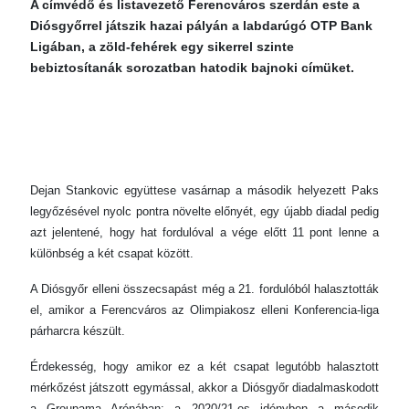
A címvédő és listavezető Ferencváros szerdán este a
Diósgyőrrel játszik hazai pályán a labdarúgó OTP Bank
Ligában, a zöld-fehérek egy sikerrel szinte
bebiztosítanák sorozatban hatodik bajnoki címüket.
Dejan Stankovic együttese vasárnap a második helyezett Paks
legyőzésével nyolc pontra növelte előnyét, egy újabb diadal pedig
azt jelentené, hogy hat fordulóval a vége előtt 11 pont lenne a
különbség a két csapat között.
A Diósgyőr elleni összecsapást még a 21. fordulóból halasztották
el, amikor a Ferencváros az Olimpiakosz elleni Konferencia-liga
párharcra készült.
Érdekesség, hogy amikor ez a két csapat legutóbb halasztott
mérkőzést játszott egymással, akkor a Diósgyőr diadalmaskodott
a Groupama Arénában: a 2020/21-es idényben a második