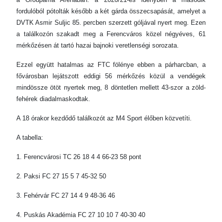
fordulóból pótolták később a két gárda összecsapását, amelyet a
DVTK Asmir Suljic 85. percben szerzett góljával nyert meg. Ezen
a találkozón szakadt meg a Ferencváros közel négyéves, 61
mérkőzésen át tartó hazai bajnoki veretlenségi sorozata.
Ezzel együtt hatalmas az FTC fölénye ebben a párharcban, a
fővárosban lejátszott eddigi 56 mérkőzés közül a vendégek
mindössze ötöt nyertek meg, 8 döntetlen mellett 43-szor a zöld-
fehérek diadalmaskodtak.
A 18 órakor kezdődő találkozót az M4 Sport élőben közvetíti.
A tabella:
1. Ferencvárosi TC 26 18 4 4 66-23 58 pont
2. Paksi FC 27 15 5 7 45-32 50
3. Fehérvár FC 27 14 4 9 48-36 46
4. Puskás Akadémia FC 27 10 10 7 40-30 40