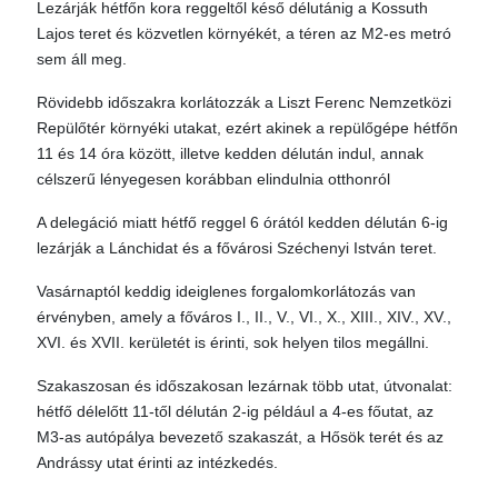
Lezárják hétfőn kora reggeltől késő délutánig a Kossuth
Lajos teret és közvetlen környékét, a téren az M2-es metró
sem áll meg.
Rövidebb időszakra korlátozzák a Liszt Ferenc Nemzetközi
Repülőtér környéki utakat, ezért akinek a repülőgépe hétfőn
11 és 14 óra között, illetve kedden délután indul, annak
célszerű lényegesen korábban elindulnia otthonról
A delegáció miatt hétfő reggel 6 órától kedden délután 6-ig
lezárják a Lánchidat és a fővárosi Széchenyi István teret.
Vasárnaptól keddig ideiglenes forgalomkorlátozás van
érvényben, amely a főváros I., II., V., VI., X., XIII., XIV., XV.,
XVI. és XVII. kerületét is érinti, sok helyen tilos megállni.
Szakaszosan és időszakosan lezárnak több utat, útvonalat:
hétfő délelőtt 11-től délután 2-ig például a 4-es főutat, az
M3-as autópálya bevezető szakaszát, a Hősök terét és az
Andrássy utat érinti az intézkedés.