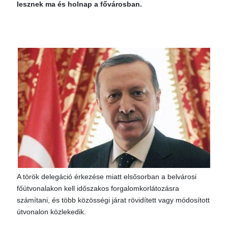
lesznek ma és holnap a fővárosban.
A török delegáció érkezése miatt elsősorban a belvárosi
főútvonalakon kell időszakos forgalomkorlátozásra
számítani, és több közösségi járat rövidített vagy módosított
útvonalon közlekedik.