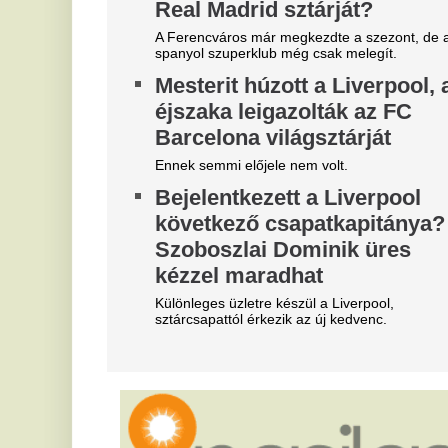
"A magyarok el akarják lopni
Í
tőlünk" - Megőrült a román
e
sajtó, a Fradi hőséről
s
cikkeznek
c
Marius Corbura fáj a foga Magyarország és
Az
Románia válogatottjának is, Bukarestben már most
pe
rettegnek.
hé
em
Most jött a hír: Kulcsár Edinát
K
bilincsbe verve vitték el
V
Itt vannak a részletek!
j
Fordulat az előrejelzésben,
m
drámai a helyzet zivatar-
A 
fronton - Alig lesz eső a
há
má
hidegfront nyomában?
vi
Időjárás-előrejelzésünkben eláruljuk, hogy melyik
D
vármegyékben várható csapadék.
v