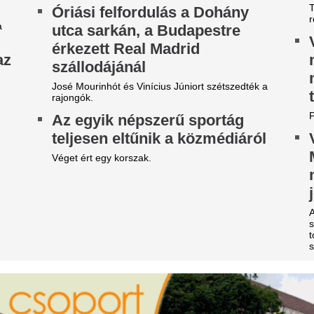
gy kellene igazából kakilni –
Szerbiában fotózt
gy gasztroenterológus szerint
aki a barátaival s
zinte mindenki rosszul
evett egy jót a hír
sinálja
fesztiválon
t gondolnád, vécére menni nem lehet rosszul,
„Úgy érkezett, mint egy átla
dig egy gasztroenterológus szerint néhány
Már a budapesti 
tköznapi szokásunk többet árthat az
észtésünknek, mint hinnénk.
vizsgálja Szijjártó
ettő már valóra is vált Baba
akár három év bör
anga rémisztő 2026-os
kaphat
óslataiból. A java azonban
A Fővárosi Nyomozó Ügyészs
ég csak most jön...
Ezt a fehér ruhad
híres vak misztikus, Baba Vanga 2026-ra
idén nyáron mind
tborzongató eseményeket jósolt. Két próféciája
r idén beteljesült! Vajon tényleg jön a harmadik
nő 40 felett
lágháború és az ufók?
Van egy darab, ami minden é
öntött a kormány: nagy
idén különösen sokszor bukk
ötvenes nők szekrényében: a
áltozás jön a háziorvosi