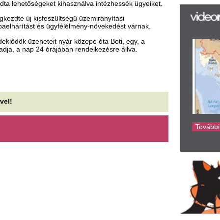
az
er
rá
Ho
ke
eleti Andrea: „Amikor
A Fidesz szerint 
egszólal a zene, egy másik
jogtudósként egy 