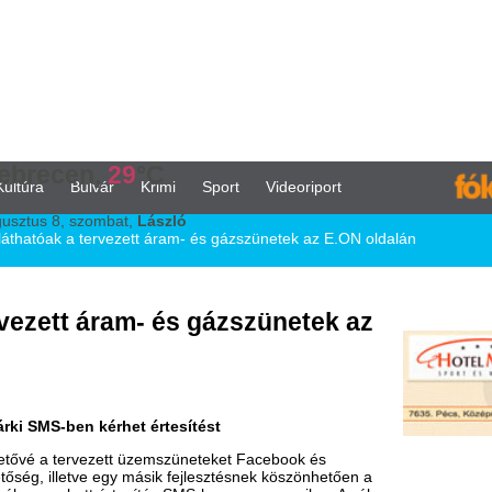
,
29
°C
vár
Krimi
Sport
Videoriport
ombat,
László
ervezett áram- és gázszünetek az E.ON oldalán
áram- és gázszünetek az
érhet értesítést
zett üzemszüneteket Facebook és
e egy másik fejlesztésnek köszönhetően a
értesítés SMS-ben vagy e-mailen. A cél
kozódhassanak a lakóhelyüket és saját
arbantartja és fejleszti áram- és
entesítés nélkül, ezekkel a
nak, így felkészülhetnek a helyzetre. A
frissül, gyorsan ellenőrizhető rajta
k előre. Ilyenkor fontos, hogy az
t érintő eseményekről. Egy nyaraló vagy