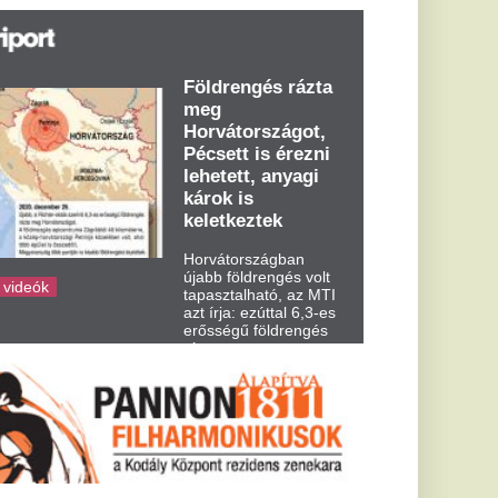
t írja: ezúttal 6,3-es
ősségű földrengés
zta meg
rvátországot
dden kora...
Baka András
jogsértő