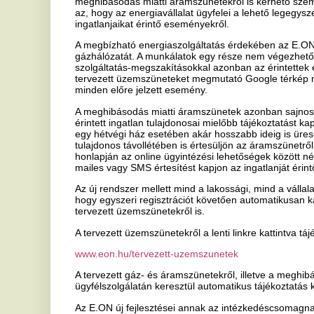
egy hétvégi ház esetében akár hosszabb ideig is üresen áll egy-egy
tulajdonos távollétében is értesüljön az áramszünetről, pl. mert tel
honlapján az online ügyintézési lehetőségek között néhány kattintáss
mailes vagy SMS értesítést kapjon az ingatlanját érintő áramszünet 
Az új rendszer mellett mind a lakossági, mind a vállalati és önkormán
hogy egyszeri regisztrációt követően automatikusan kapjanak előzete
tervezett üzemszünetekről is.
A tervezett üzemszünetekről a lenti linkre kattintva tájékozódhatnak
www.eon.hu/tervezett-uzemszunetek
A tervezett gáz- és áramszünetekről, illetve a meghibásodás miatti
ügyfélszolgálatán keresztül automatikus tájékoztatás kérhető:
eon.h
Az E.ON új fejlesztései annak az intézkedéscsomagnak a részei, me
ügyfelek gyorsan, kényelmesen, a technikai fejlődés adta lehetőség
Az energiavállalat néhány hete jelentette be, hogy megkezdte új kis
rendszerének éles tesztüzemét, amelytől gyorsabb hibaelhárítást é
A vállalat közösségi Facebook oldalán az ügyfelek, érdeklődök üzene
beérkező kérésekből folyamatosan tanuló chatbot fogadja, a nap 24
Ha tetszett a cikk Önnek, ossza meg ismerőseivel!