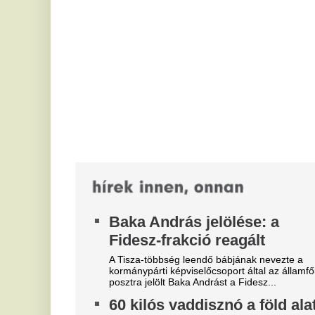
d
A Tisza-többség leendő bábjának nevezte a
kormánypárti képviselőcsoport által az államfői
Ke
posztra jelölt Baka Andrást a Fidesz...
Ug
mi
60 kilós vaddisznó a föld alatt:
megbénította az M2-es metró
E
közlekedését az elszabadult
n
vad
k
A rendkívüli helyzet kezelésére több hatóságot és
Ja
szakembert is bevontak.
ké
me
Augusztusi munkák a kertben:
M
ezzel az egyszerű trükkel
t
megmentheted a veteményest
A 
Augusztusban színek, illatok és érő termések
ki
sokasága tölti meg a kertet, így a nyár utolsó
Ma
hónapja nemcsak munkát, hanem rengeteg...
T
Fidesz: Baka András a
Á
funkcióját csak addig fogja
r
betölteni, amíg Magyar Péter
Sz
egy kommenttel le nem váltja
le
és
Politikai ellenállást is hirdetett a párt, amely az 16
évben vezette az országot.