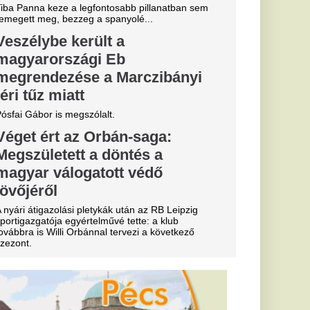
ák le Orbánt,
örözött és
es
gos vendég.”
rendőrség
 Péter ügyét,
tönt is
ég átadta az ügyet.
arabot hordja
en elegáns
vben visszatér, de
an fel a negyvenes-
 fehér lenvászon ing-