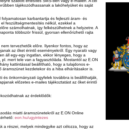
 ingatlan, ekkor lényeges, hogy a
e van a fagyasztóláda. Mostantól az E.ON
al beállítható, hogy a tulajdonos e-
kezdetekor és a hiba elhárításakor is.
yzati ügyfelek továbbra is beállíthatják,
s e-mailes tájékoztatást az őket érintő
 az érdeklődők:
 áramszünetekről az E.ON Online
u/ugyintezes
lyek mindegyike azt célozza, hogy az
eket kihasználva intézhessék ügyeiket.
feszültségű üzemirányítási
s ügyfélélmény-növekedést várnak.
F
teit nyár közepe óta Boti, egy, a
m
 órájában rendelkezésre állva.
H
P
l
k
k
H
új
ta