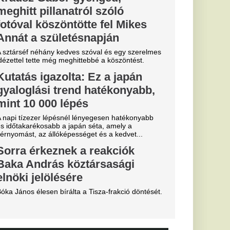
ztárok lepték
t vannak az
k
al Madrid, amely a
előtt az Anantara
telben száll meg.
a magyar
gáliai
gon
abb pillanatban sem
yolé...
a
b