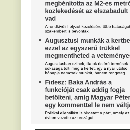
"A magyarok el akarják lopni
T
tőlünk" - Megőrült a román
k
sajtó, a Fradi hőséről
Fu
me
cikkeznek
V
Marius Corbura fáj a foga Magyarország és
Románia válogatottjának is, Bukarestben már most
3
rettegnek.
m
Óriási a zavar, a magyarok
Az
szerint a Fradi leigazolja a
je
Real Madrid sztárját?
Ó
A Ferencváros már megkezdte a szezont, de a
u
spanyol szuperklub még csak melegít.
é
Mesterit húzott a Liverpool, az