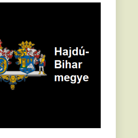
öldrengés rázta
eg
orvátországot,
écsett is érezni
ehetett, anyagi
árok is
eletkeztek
orvátországban
abb földrengés volt
pasztalható, az MTI