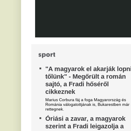
s
éjszaka leigazolták az FC
Jo
Barcelona világsztárját
ra
Ennek semmi előjele nem volt.
A
Bejelentkezett a Liverpool
t
következő csapatkapitánya?
Vé
Szoboszlai Dominik üres
kézzel maradhat
Különleges üzletre készül a Liverpool,
sztárcsapattól érkezik az új kedvenc.