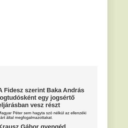
szt
nélkül az ellenzéki
.
ngéd,
l szóló
e fel Mikes
apján
óval és egy szerelmes
bé a köszöntést.
Ez a japán
hatékonyabb,
yegesen hatékonyabb
éta, amely a
t és a kedvet...
reakciók
ársasági
isza-frakció döntését.