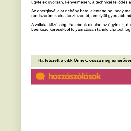
Baka András jelölése: a
K
Fidesz-frakció reagált
m