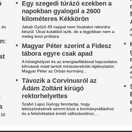
évécsatorna hozta le a
Fradi-Real: Világs
ülönös szexbotrány részleteit
el Budapestet - it
első képek, videó
rcsa dolgokra derült fény a világbajnokságot
gjárt focinemzetnél.
Megérkezett Budapestre a Re
Ferencváros elleni mérkőzés 
ilágsztár érkezik Budapestre,
New York Palace Budapest Ho
1 éve nem látott ilyet a
Aranyérmes lett 
agyar főváros
válogatott a portu
 emberek percek alatt elkapkodták az összes
Európa-bajnoksá
gyet.
Tiba Panna keze a legfontos
riási felfordulás a Dohány
remegett meg, bezzeg a span
tca sarkán, a Budapestre
Veszélybe került 
rkezett Real Madrid
magyarországi E