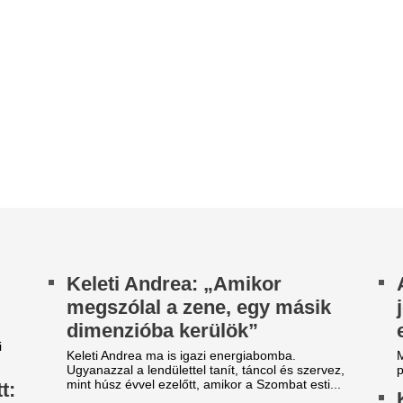
imenzióba kerülök”
eljárásban vesz ré
leti Andrea ma is igazi energiabomba.
Magyar Péter sem hagyta szó 
yanazzal a lendülettel tanít, táncol és szervez,
párt által megfogalmazottakat
nt húsz évvel ezelőtt, amikor a Szombat esti...
Krausz Gábor gye
gy szegedi túrázó ezekben a
meghitt pillanatró
apokban gyalogol a 2600
fotóval köszöntött
ilométeres Kékkörön
Annát a születésn
kab Győző 49 nappal nem hivatalos rekordra
A sztárséf néhány kedves sz
szül. Utcai kutakból iszik, de a legjobban nem a
idézettel tette még meghitteb
leg teszi próbára.
Kutatás igazolta: 
agyar Péter szerint a Fidesz
gyaloglási trend 
ábora egyre csak apad
mint 10 000 lépés
hőséghelyzet és az energiaellátással kapcsolatos
hívások miatt tartott miniszterelnöki tájékoztatón
A napi tízezer lépésnél lén
gyar Péter az Orbán-kormány...
és időtakarékosabb a japán s
vérnyomást, az állóképessége
ávozik a Corvinusról az
Sorra érkeznek a 
dám Zoltánt kirúgó
Baka András közt
ektorhelyettes
elnöki jelölésére
abó Lajos György fenntartja, hogy
köszönésének semmi köze a kormányváltáshoz
Bóka János élesen bírálta a T
 a felsőoktatást érintő változásokhoz,...