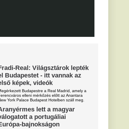
arczibányi
n-saga:
ntés a
t védő
után az RB Leipzig
tette: a klub
rvezi a következő