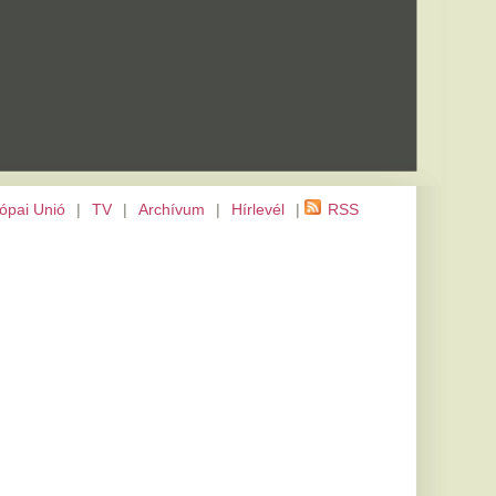
m
|
Hírlevél
|
RSS