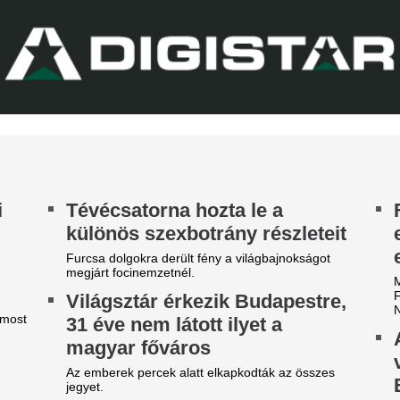
zállodájánál
megrendezése a M
sé Mourinhót és Vinícius Júniort szétszedték a
téri tűz miatt
jongók.
Pósfai Gábor is megszólalt.
z egyik népszerű sportág
eljesen eltűnik a közmédiáról
Véget ért az Orbá
Megszületett a dö
get ért egy korszak.
magyar válogatot
jövőjéről
A nyári átigazolási pletykák 
sportigazgatója egyértelművé 
továbbra is Willi Orbánnal te
szezont.