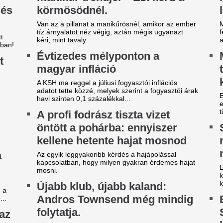
között a ceutai vá
17. klubjához írt alá...
A spanyol kormány a határel
felfüggesztését követeli, de 
ragaszkodnak a schengeni s
felfüggesztéséhez.
árgyal a Ferencváros, újabb
Durva balhé volt 
átékost adnának el a nyáron
egymással és a m
szekusokkal vere
yre kisebb a keret.
nézők
ilágsztár érkezik Budapestre,
Rendbontás miatt kellett int
1 éve nem látott ilyet a
stadionjában.
agyar főváros
Veszélybe került 
 emberek percek alatt elkapkodták az összes