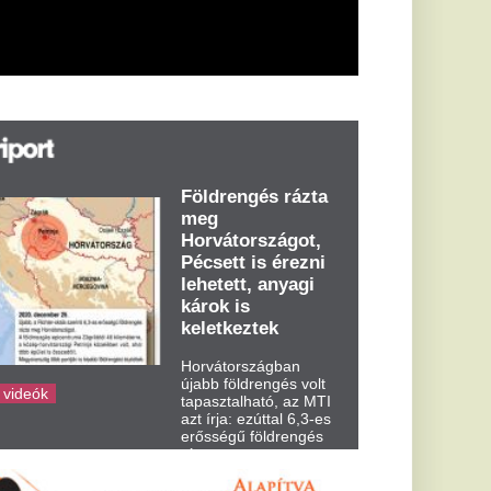
árok is
eletkeztek
orvátországban
abb földrengés volt
pasztalható, az MTI
t írja: ezúttal 6,3-es
ősségű földrengés
zta meg
rvátországot
dden kora...