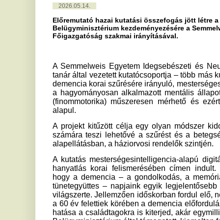
a hagyományosan alkalmazott mentális állapotfelmérő tesz
(finommotorika) műszeresen mérhető és ezért számítógép
alapul.
A projekt kitűzött célja egy olyan módszer kidolgozása, a
számára teszi lehetővé a szűrést és a betegség korai idő
alapellátásban, a háziorvosi rendelők szintjén.
A kutatás mesterségesintelligencia-alapú digitális kézmoz
hanyatlás korai felismerésében címen indult. Jelentőségé
hogy a demencia – a gondolkodás, a memóriafunkciók és 
tünetegyüttes – napjaink egyik legjelentősebb népegészs
világszerte. Jellemzően időskorban fordul elő, népegészsé
a 60 év felettiek körében a demencia előfordulási aránya mi
hatása a családtagokra is kiterjed, akár egymillió embert is é
Belügyminisztérium által támogatott, kiemelten fontos MI-fejle
A vizsgálat elsődleges célja egy mesterségesintelligen
mozgásanalízis-rendszer klinikai validációja 3000 vizsgálat
A másodlagos célok közé tartozik a módszer szenzitivitásána
meghatározása, valamint további biomarker-alapú vizsgálat
A kutatásban részt vesz a Semmelweis Egyetem, Pécsi T
Nyírő Gyula Országos Pszichiátriai és Addiktológiai 
Centrumkórház, Bács-Kiskun Vármegyei Oktatókórház, Budap
Rendelőintézet, Jahn Ferenc Dél-pesti Kórház és Rendelő
Kórház, Kistarcsai Flór Ferenc Kórház és a Vasútegé
Társaság – közölte a az Országos Kórházi Főigazgatóság.