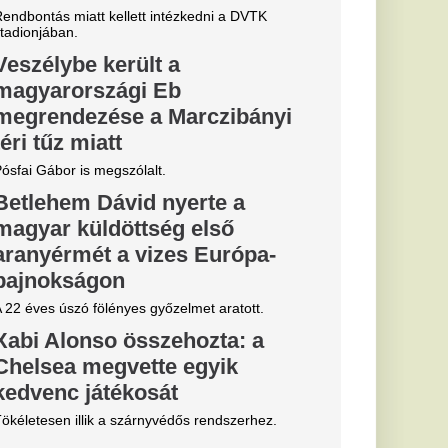
tője annyit
öztársasági
i
i pénzt keresett a
ád köztársasági
knek 180
esz az élete
én
rdulatokat
erint négy csillagjegy
ek nyílhatnak meg,
atják az életüket.
tott volna