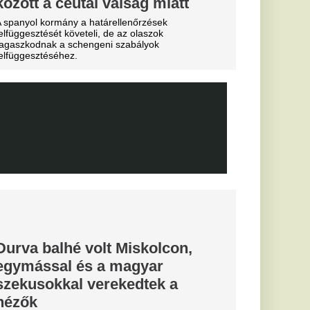
b
arczibányi
yerte a
g első
s Európa-
elmet aratott.
hozta: a
 egyik
dős rendszerhez.