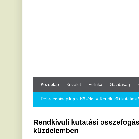
Kezdőlap
Közélet
Politika
Gazdaság
Kultúra
Bul
Debreceninapilap
»
Közélet »
Rendkívüli kutatási összefogás in
Rendkívüli kutatási összefogás indult a
küzdelemben
2026.05.14.
Előremutató hazai kutatási összefogás jött létre a demencia e
Belügyminisztérium kezdeményezésére a Semmelweis Egyetem 
Főigazgatóság szakmai irányításával.
A Semmelweis Egyetem Idegsebészeti és Neurointervenció
tanár által vezetett kutatócsoportja – több más kutatási cent
demencia korai szűrésére irányuló, mesterséges intelligenci