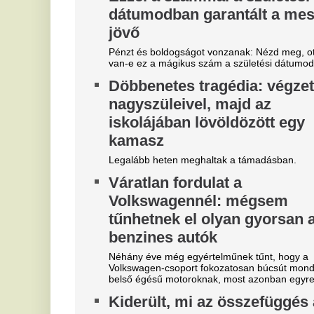
alvászavar és a fiatalkori
A 
vastagbélrák kockázata között
Egyre fiatalabbakat támad a vastagbélrák, amiben
szerepe lehet az alváshiánynak is.
"A magyarok el akarják lopni
T
tőlünk" - Megőrült a román
j
sajtó, a Fradi hőséről
Eg
cikkeznek
V
Marius Corbura fáj a foga Magyarország és
3
Románia válogatottjának is, Bukarestben már most
m
rettegnek.
"Hol a csapatunk?" -
Az