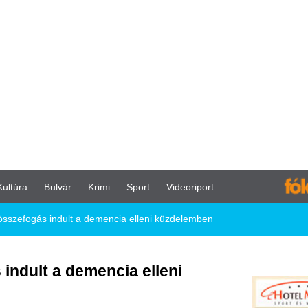
vár
Krimi
Sport
Videoriport
dult a demencia elleni küzdelemben
 demencia elleni
lleni küzdelemben a
és az Országos Kórházi
s Klinika Kamondi Anita egyetemi
rum bevonásával – kidolgozott egy, a
át is használó megoldást. A metódus