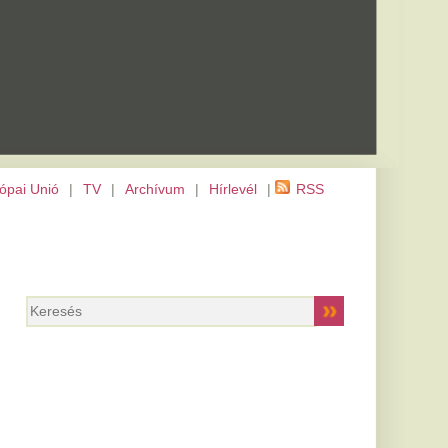
m
|
Hírlevél
|
RSS