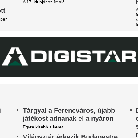
magyarországi E
gyet.
megrendezése a M
égre elpasszolja Erik ten Hag
téri tűz miatt
gyik legrosszabb igazolását a
Pósfai Gábor is megszólalt.
anchester United
Betlehem Dávid n
y ideje igyekeznek tőle megszabadulni.
magyar küldöttsé
z egyik népszerű sportág
aranyérmét a vize
eljesen eltűnik a közmédiáról
bajnokságon
get ért egy korszak.
A 22 éves úszó fölényes győz
Xabi Alonso össze
Chelsea megvette
kedvenc játékosát
Tökéletesen illik a szárnyvé