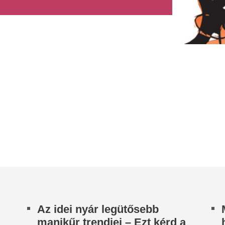
z idei nyár legütősebb
Még a tavalyi napt
anikűr trendjei – Ezt kérd a
használod? Ha ezt 
örmösödnél.
látod rajta, azonn
n az a pillanat a manikűrösnél, amikor az ember
Minden évben, amikor bekösz
z árnyalatot néz végig, aztán mégis ugyanazt
felmerül ugyanaz a kérdés: 
ri, mint tavaly.
a naptejet, amit tavaly nyáro
vtizedes mélyponton a
Megbénult az ivóv
agyar infláció
töltése Ózdon – d
komoly nehézség
KSH ma reggel a júliusi fogyasztói inflációs
atot tette közzé, melyek szerint a fogyasztói árak
Egy távvezetékben keletkezet
vi szinten 0,1 százalékkal...
ellehetetlenült az ózdi ivóví
töltése, a hiba elhárítását me
 profi fodrász tiszta vizet
ntött a pohárba: ennyiszer
Saját életét is koc
ellene hetente hajat mosnod
magyar erdész, h
megállítsa a tüzet
 egyik leggyakoribb kérdés a hajápolással
pcsolatban, hogy milyen gyakran érdemes hajat
Egy közel 60 hektáros erdőt
sni.
kerülhetett volna, ha a Kefa
közbe még a tűzoltók kiérkezé
jabb klub, újabb kaland:
ndros Townsend még mindig
Egyre élesedik a v
olytatja.
Spanyolország és