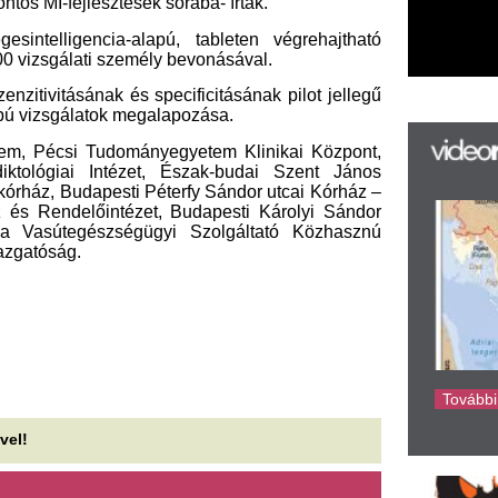
k
k
H
új
ta
az
er
rá
Ho
ke