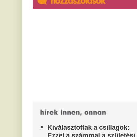
Kiválasztottak a csillagok:
A
Ezzel a számmal a születési
m
dátumodban garantált a mesés
k
jövő
Va
tí
Pénzt és boldogságot vonzanak: Nézd meg, ott
ké
van-e ez a mágikus szám a születési dátumodban!
É
Döbbenetes tragédia: végzett
m
nagyszüleivel, majd az
A 
iskolájában lövöldözött egy
ad
kamasz
ha
A
Legalább heten meghaltak a támadásban.
ö
Váratlan fordulat a
k
Volkswagennél: mégsem
tűnhetnek el olyan gyorsan a
Az
ka
benzines autók
mo
Néhány éve még egyértelműnek tűnt, hogy a
Ú
Volkswagen-csoport fokozatosan búcsút mond a
A
belső égésű motoroknak, most azonban egyre...
f
Kiderült, mi az összefüggés az