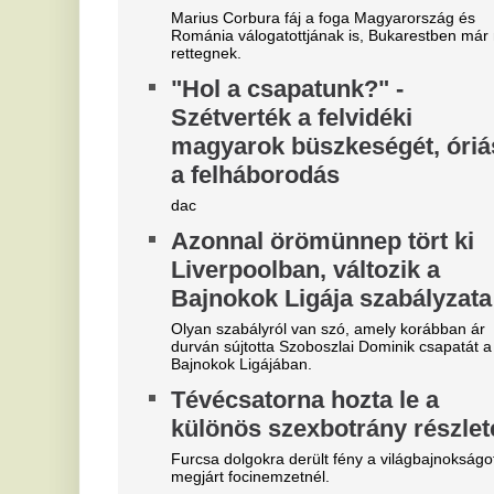
"A magyarok el akarják lopni
V
tőlünk" - Megőrült a román
v
sajtó, a Fradi hőséről
v
cikkeznek
m
Marius Corbura fáj a foga Magyarország és
A 
Románia válogatottjának is, Bukarestben már most
Sz
rettegnek.
fo
„Nagy kamu az egész” - Majkát
A
nem is fenyegették meg,
m
mindenkit átvert?
e
n
Kicsi Dope döbbenetes dolgot állít Majkáról.
Mo
Megjelent a Kaszás egy kórház
id
tetején, felkavaró fotó készült a