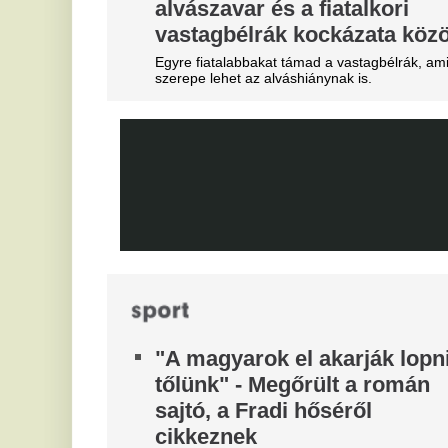
je
Szétverték a felvidéki
V
magyarok büszkeségét, óriási
e
a felháborodás
M
dac
Eg
Azonnal örömünnep tört ki
A
Liverpoolban, változik a
t
Bajnokok Ligája szabályzata
Vé
Olyan szabályról van szó, amely korábban ár
durván sújtotta Szoboszlai Dominik csapatát a
Bajnokok Ligájában.
Tévécsatorna hozta le a
különös szexbotrány részleteit
Furcsa dolgokra derült fény a világbajnokságot
megjárt focinemzetnél.