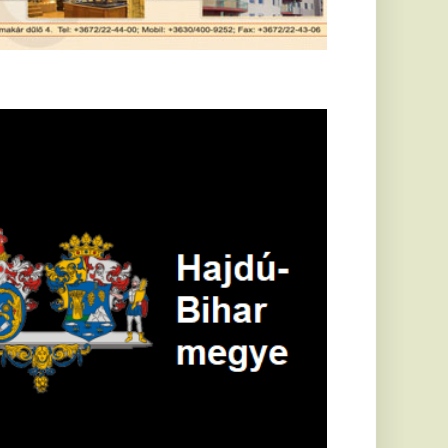
öldrengés rázta
eg
orvátországot,
écsett is érezni
ehetett, anyagi