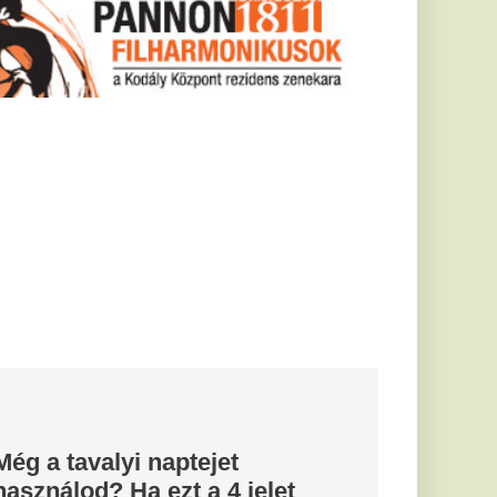
ejet
a 4 jelet
al dobd ki!
önt a melegebb idő,
használhatom még azt
n bontottam fel?
íztárolók
e máshol is
ek adódtak
t hiba miatt
ztároló medencék
gkezdték -...
kára tette a
ogy
ömb is veszélybe
g erdésze nem lép
se előtt.
ita
 Olaszország