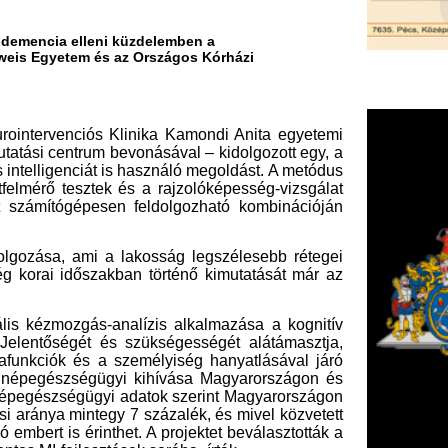
tek és a rajzolóképesség-vizsgálat
esen feldolgozható kombinációján
mi a lakosság legszélesebb rétegei
szakban történő kimutatását már az
gás-analízis alkalmazása a kognitív
t és szükségességét alátámasztja,
a személyiség hanyatlásával járó
égügyi kihívása Magyarországon és
gügyi adatok szerint Magyarországon
ntegy 7 százalék, és mivel közvetett
rinthet. A projektet beválasztották a
sztések sorába- írták.
cia-alapú, tableten végrehajtható
i személy bevonásával.
k és specificitásának pilot jellegű
ok megalapozása.
udományegyetem Klinikai Központ,
Intézet, Észak-budai Szent János
esti Péterfy Sándor utcai Kórház –
F
intézet, Budapesti Károlyi Sándor
m
szségügyi Szolgáltató Közhasznú
H
P
l