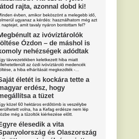
lság miatt
lenőrzések
az olaszok
zabályok
Miskolcon,
agyar
kedtek a
ézkedni a DVTK
a