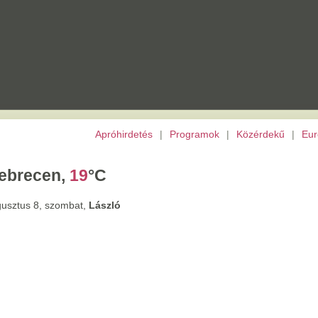
Apróhirdetés
|
Programok
|
Közérdekű
|
Európai Unió
|
TV
|
Archívu
,
19
°C
ombat,
László