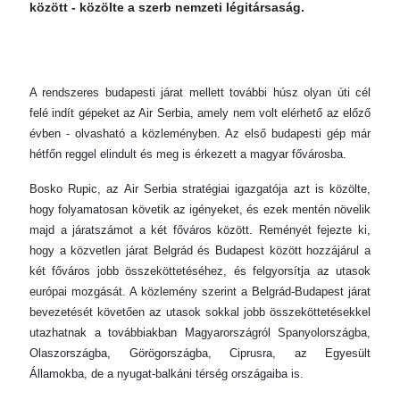
között - közölte a szerb nemzeti légitársaság.
A rendszeres budapesti járat mellett további húsz olyan úti cél
felé indít gépeket az Air Serbia, amely nem volt elérhető az előző
évben - olvasható a közleményben. Az első budapesti gép már
hétfőn reggel elindult és meg is érkezett a magyar fővárosba.
Bosko Rupic, az Air Serbia stratégiai igazgatója azt is közölte,
hogy folyamatosan követik az igényeket, és ezek mentén növelik
majd a járatszámot a két főváros között. Reményét fejezte ki,
hogy a közvetlen járat Belgrád és Budapest között hozzájárul a
két főváros jobb összeköttetéséhez, és felgyorsítja az utasok
európai mozgását. A közlemény szerint a Belgrád-Budapest járat
bevezetését követően az utasok sokkal jobb összeköttetésekkel
utazhatnak a továbbiakban Magyarországról Spanyolországba,
Olaszországba, Görögországba, Ciprusra, az Egyesült
Államokba, de a nyugat-balkáni térség országaiba is.