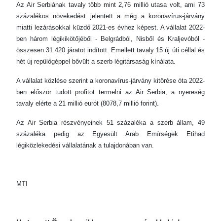
Az Air Serbiának tavaly több mint 2,76 millió utasa volt, ami 73
százalékos növekedést jelentett a még a koronavírus-járvány
miatti lezárásokkal küzdő 2021-es évhez képest. A vállalat 2022-
ben három légikikötőjéből - Belgrádból, Nisből és Kraljevóból -
összesen 31 420 járatot indított. Emellett tavaly 15 új úti céllal és
hét új repülőgéppel bővült a szerb légitársaság kínálata.
A vállalat közlése szerint a koronavírus-járvány kitörése óta 2022-
ben először tudott profitot termelni az Air Serbia, a nyereség
tavaly elérte a 21 millió eurót (8078,7 millió forint).
Az Air Serbia részvényeinek 51 százaléka a szerb állam, 49
százaléka pedig az Egyesült Arab Emírségek Etihad
légiközlekedési vállalatának a tulajdonában van.
MTI