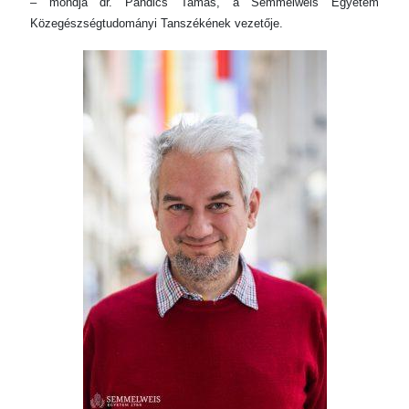
– mondja dr. Pándics Tamás, a Semmelweis Egyetem
Közegészségtudományi Tanszékének vezetője.