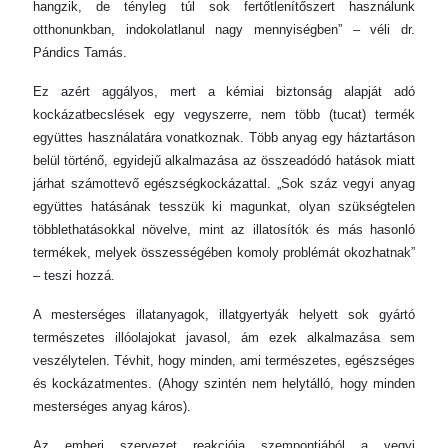
hangzik, de tényleg túl sok fertőtlenítőszert használunk
otthonunkban, indokolatlanul nagy mennyiségben” – véli dr.
Pándics Tamás.
Ez azért aggályos, mert a kémiai biztonság alapját adó
kockázatbecslések egy vegyszerre, nem több (tucat) termék
együttes használatára vonatkoznak. Több anyag egy háztartáson
belül történő, egyidejű alkalmazása az összeadódó hatások miatt
járhat számottevő egészségkockázattal. „Sok száz vegyi anyag
együttes hatásának tesszük ki magunkat, olyan szükségtelen
többlethatásokkal növelve, mint az illatosítók és más hasonló
termékek, melyek összességében komoly problémát okozhatnak”
– teszi hozzá.
A mesterséges illatanyagok, illatgyertyák helyett sok gyártó
természetes illóolajokat javasol, ám ezek alkalmazása sem
veszélytelen. Tévhit, hogy minden, ami természetes, egészséges
és kockázatmentes. (Ahogy szintén nem helytálló, hogy minden
mesterséges anyag káros).
Az emberi szervezet reakciója szempontjából a vegyi