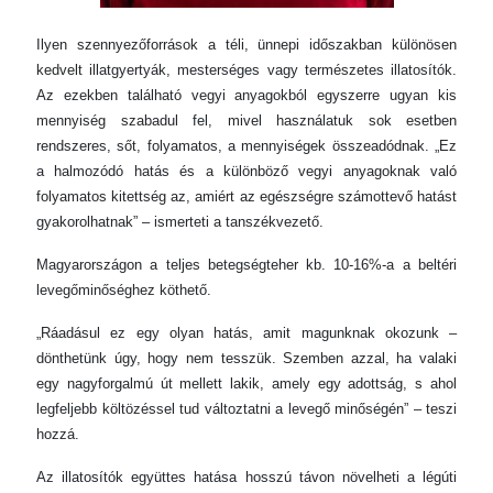
Ilyen szennyezőforrások a téli, ünnepi időszakban különösen
kedvelt illatgyertyák, mesterséges vagy természetes illatosítók.
Az ezekben található vegyi anyagokból egyszerre ugyan kis
mennyiség szabadul fel, mivel használatuk sok esetben
rendszeres, sőt, folyamatos, a mennyiségek összeadódnak. „Ez
a halmozódó hatás és a különböző vegyi anyagoknak való
folyamatos kitettség az, amiért az egészségre számottevő hatást
gyakorolhatnak” – ismerteti a tanszékvezető.
Magyarországon a teljes betegségteher kb. 10-16%-a a beltéri
levegőminőséghez köthető.
„Ráadásul ez egy olyan hatás, amit magunknak okozunk –
dönthetünk úgy, hogy nem tesszük. Szemben azzal, ha valaki
egy nagyforgalmú út mellett lakik, amely egy adottság, s ahol
legfeljebb költözéssel tud változtatni a levegő minőségén” – teszi
hozzá.
Az illatosítók együttes hatása hosszú távon növelheti a légúti