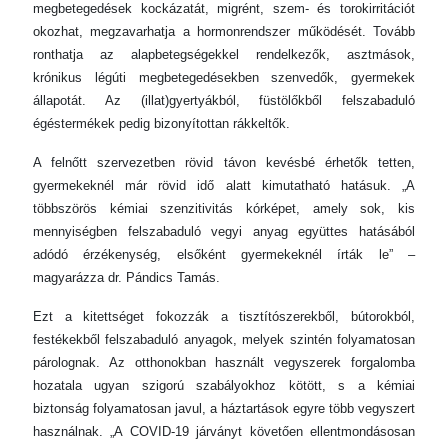
megbetegedések kockázatát, migrént, szem- és torokirritációt
okozhat, megzavarhatja a hormonrendszer működését. Tovább
ronthatja az alapbetegségekkel rendelkezők, asztmások,
krónikus légúti megbetegedésekben szenvedők, gyermekek
állapotát. Az (illat)gyertyákból, füstölőkből felszabaduló
égéstermékek pedig bizonyítottan rákkeltők.
A felnőtt szervezetben rövid távon kevésbé érhetők tetten,
gyermekeknél már rövid idő alatt kimutatható hatásuk. „A
többszörös kémiai szenzitivitás kórképet, amely sok, kis
mennyiségben felszabaduló vegyi anyag együttes hatásából
adódó érzékenység, elsőként gyermekeknél írták le” –
magyarázza dr. Pándics Tamás.
Ezt a kitettséget fokozzák a tisztítószerekből, bútorokból,
festékekből felszabaduló anyagok, melyek szintén folyamatosan
párolognak. Az otthonokban használt vegyszerek forgalomba
hozatala ugyan szigorú szabályokhoz kötött, s a kémiai
biztonság folyamatosan javul, a háztartások egyre több vegyszert
használnak. „A COVID-19 járványt követően ellentmondásosan