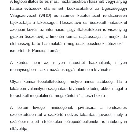
A legtöbb illatosító és más, háztartásokban használt vegyi anyag
hatása évtizedek óta ismert, kockázataikról az Egészségügyi
Világszervezet (WHO) és számos kutatóintézet rendszeresen
tájékoztatja a lakosságot. Hosszútávú és összetett hatásukról
azonban kevés az információ. „Egy illatosítókban is viszonylag
gyakori összetevő, a limonén kémiai sajátosságait ismerjük, de
élethosszig tartó használatára még csak becslések léteznek” –
ismerteti dr. Pándics Tamás.
A kérdés nem az, milyen illatosítót használjunk, milyen
mennyiségben – alkalmazásuk egyáltalán nem kívánatos.
Olyan kémiai többletkitettség, melyre nincs szükség. Ha a
lakásban valamilyen szaghatást kívánunk elfedni, akkor magát a
forrást kell megtalálni és megszüntetni” – teszi hozzá.
A beltéri levegő minőségének javítására a rendszeres
szellőztetésen túl a szakértő nedves takarítást javasol, mely a
szállópor mellett a felületeken leülepedő polleneket is hatékonyan
eltávolítja.