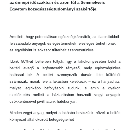
az ünnepi időszakban és azon túl a Semmelweis
Egyetem közegészségtudományi szakértője.
Amellett, hogy potenciálisan egészségkárosítók, az illatosítókból
felszabaduló anyagok és égéstermékek felesleges terhet rónak
az egyébként is sokszor túlterhelt szervezetünkre.
Időnk 90%-át beltérben töltjük, így a lakókörnyezeten belül a
beltéri levegő a legfontosabb tényező, mely egészségünkre
hatással bír. A beltéri szennyezők durván fele kültérből
származik, másik fele a lakásban keletkezik – ez a hányad az,
melyet leginkább befolyásolni tudunk, s amin a gyakori
szellőztetés mellett a háztartásban használt vegyi anyagok
csökkentésével javíthatunk hatékonyan.
Minden vegyi anyag, melyet a lakásba beviszünk, növeli a beltéri
környezet által okozott betegségterhet