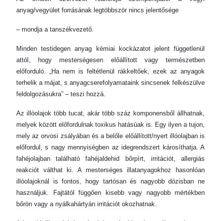
anyag/vegyület forrásának legtöbbször nincs jelentősége
– mondja a tanszékvezető.
Minden testidegen anyag kémiai kockázatot jelent függetlenül
attól, hogy mesterségesen előállított vagy természetben
előforduló. „Ha nem is feltétlenül rákkeltőek, ezek az anyagok
terhelik a májat, s anyagcserefolyamataink sincsenek felkészülve
feldolgozásukra” – teszi hozzá.
Az illóolajok több tucat, akár több száz komponensből állhatnak,
melyek között előfordulnak toxikus hatásúak is. Egy ilyen a tujon,
mely az orvosi zsályában és a belőle előállított/nyert illóolajban is
előfordul, s nagy mennyiségben az idegrendszert károsíthatja. A
fahéjolajban található fahéjaldehid bőrpírt, irritációt, allergiás
reakciót válthat ki. A mesterséges illatanyagokhoz hasonlóan
illóolajoknál is fontos, hogy tartósan és nagyobb dózisban ne
használjuk. Fajtától függően kisebb vagy nagyobb mértékben
bőrön vagy a nyálkahártyán irritációt okozhatnak.