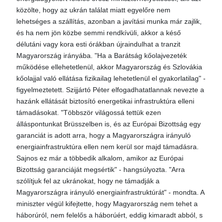
közölte, hogy az ukrán találat miatt egyelőre nem
lehetséges a szállítás, azonban a javítási munka már zajlik,
és ha nem jön közbe semmi rendkívüli, akkor a késő
délutáni vagy kora esti órákban újraindulhat a tranzit
Magyarország irányába. "Ha a Barátság kőolajvezeték
működése ellehetetlenül, akkor Magyarország és Szlovákia
kőolajjal való ellátása fizikailag lehetetlenül el gyakorlatilag" -
figyelmeztetett. Szijjártó Péter elfogadhatatlannak nevezte a
hazánk ellátását biztosító energetikai infrastruktúra elleni
támadásokat. "Többször világossá tettük ezen
álláspontunkat Brüsszelben is, és az Európai Bizottság egy
garanciát is adott arra, hogy a Magyarországra irányuló
energiainfrastruktúra ellen nem kerül sor majd támadásra.
Sajnos ez már a többedik alkalom, amikor az Európai
Bizottság garanciáját megsértik" - hangsúlyozta. "Arra
szólítjuk fel az ukránokat, hogy ne támadják a
Magyarországra irányuló energiainfrastruktúrát" - mondta. A
miniszter végül kifejtette, hogy Magyarország nem tehet a
háborúról, nem felelős a háborúért, eddig kimaradt abból, s