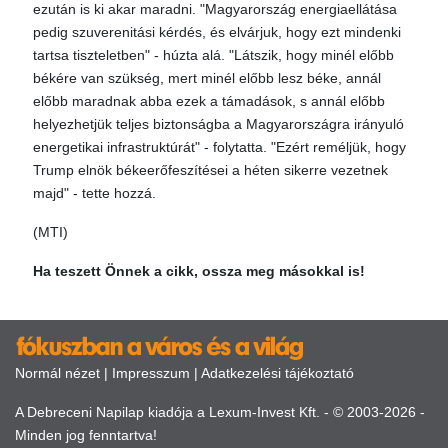
ezután is ki akar maradni. "Magyarország energiaellátása
pedig szuverenitási kérdés, és elvárjuk, hogy ezt mindenki
tartsa tiszteletben" - húzta alá. "Látszik, hogy minél előbb
békére van szükség, mert minél előbb lesz béke, annál
előbb maradnak abba ezek a támadások, s annál előbb
helyezhetjük teljes biztonságba a Magyarországra irányuló
energetikai infrastruktúrát" - folytatta. "Ezért reméljük, hogy
Trump elnök békeerőfeszítései a héten sikerre vezetnek
majd" - tette hozzá.
(MTI)
Ha teszett Önnek a cikk, ossza meg másokkal is!
Normál nézet
|
Impresszum
|
Adatkezelési tájékoztató
A Debreceni Napilap kiadója a Lexum-Invest Kft. - © 2003-2026 -
Minden jog fenntartva!