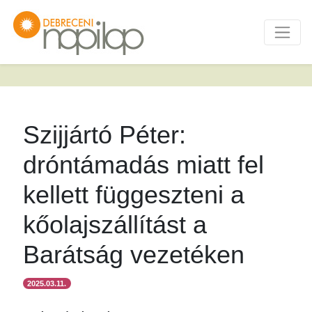
Szijjártó Péter:
dróntámadás miatt fel
kellett függeszteni a
kőolajszállítást a
Barátság vezetéken
2025.03.11.