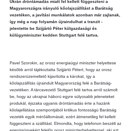
Ukrán dróntámadás miatt fel kellett függeszteni a
Magyarországra irányuló kőolajszállítást a Barátság
vezetéken, a javítási munkálatok azonban már zajlanak,
így még a nap folyamán újraindulhat a tranzit -
jelentette be Szijjártó Péter külgazdasági és
külügyminiszter kedden Stuttgart felé tartva.
Pavel Szorokin, az orosz energiaügyi miniszter helyettese
később arról tájékoztatta Szijjártó Pétert, hogy az orosz
rendszerüzemeltető kijavította a károkat, így a
kőolajszállítás újraindult Magyarország felé a Barátság-
vezetéken. A tárcavezető Stuttgart felé tartva arról számolt
be, hogy az ukrajnai háború egyre súlyosabb jeleneteket
produkál, éjszaka ugyanis dróntámadás érte a hazánk
kőolajellátása szempontjából kritikus fontosságú Barátság
vezeték egyik mérőállomását, ezért átmenetileg fel kellett
függeszteni a szállítást. Elmondta, hogy telefonon beszélt az
energiaügyekért felelős orosz miniszterhelyettessel, aki azt