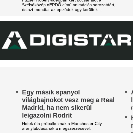
t szólnak ehhez Madridban?
pofon a lengyel fo
zsudzsákék nagy pofonba
Górnik-edző maga
zaladtak bele a
A Ferencváros szerda este 1-
onferencialigában
Górnik Zabrzét az Európa Lig
harmadik körének első mérk
DVSC mellett az ETO is kikapott a csütörtöki
Szokásunkhoz híven megnéztü
téknapon.
találkozót az ellenfélnél. Lap
A Real Madrid bej
legújabb sztáriga
A BL-címvédő PSG a napokban
licitháborúból.