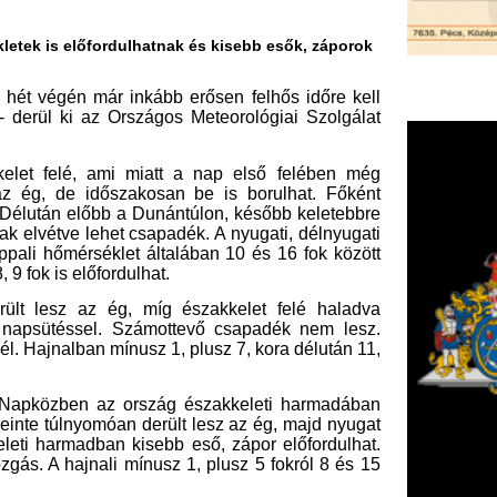
bb a Dunántúlon, később keletebbre
ehet csapadék. A nyugati, délnyugati
klet általában 10 és 16 fok között
fordulhat.
 ég, míg északkelet felé haladva
el. Számottevő csapadék nem lesz.
 mínusz 1, plusz 7, kora délután 11,
 az ország északkeleti harmadában
móan derült lesz az ég, majd nyugat
ban kisebb eső, zápor előfordulhat.
li mínusz 1, plusz 5 fokról 8 és 15
leti felén szakadozottabb is lehet a
az eső, zápor. A keleti szelet több
ában mínusz 2 és plusz 5 fok között
 előfordulhat eső, zápor. Többfelé
okról 7 és 16 fok közé emelkedhet a
fordulhat eső, zápor. A délnyugati
F
. A minimum-hőmérséklet 1 és 6, a
m
 a magasabb értékeket.
H
P
órtan előfordulhat eső, zápor. A
l
, helyenként erős lökések kísérhetik.