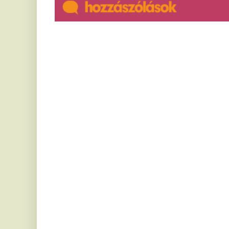
Abszurd történet: rendőrségi
V
kihallgatásra tartott, de hogy?
c
a
A gödöllői rendőrök végül gyanúsítottként
hallgatták ki a 39 éves férfit.