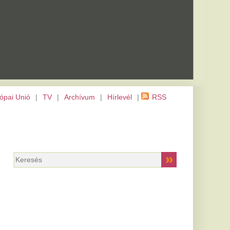
m
|
Hírlevél
|
RSS