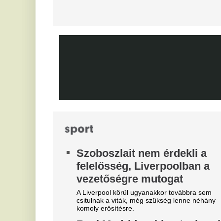
Mi
Biztosan lesznek személyi változások.
D
Mobilja miatt verték agyon
s
járdakövekkel a 27 éves
K
futballistát
A 
A sportolót az otthona előtt ütötték eszméletlenre.
já