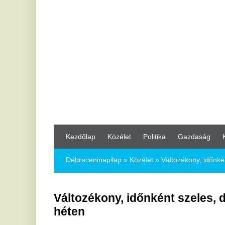
Kezdőlap
Közélet
Politika
Gazdaság
Kultúra
Bul
Debreceninapilap
»
Közélet »
Változékony, időnként szeles, de 
Változékony, időnként szeles, de alapv
héten
2023.02.20.
Több helyen 15 Celsius-fok fölötti csúcshőmérsékletek is előf
is lehetnek.
A hét elején még többfelé kisüthet a nap, de a hét végén 
számítani és megszűnnek az éjszakai fagyok - derül ki az
országos, középtávú előrejelzéséből.
Hétfőn
melegfronti felhőzet vonul nyugatról kelet felé,
többnyire közepesen és erősen felhős lesz az ég, de id