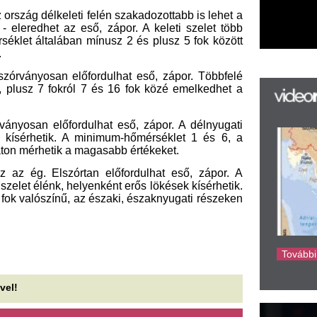
k
nű, az északi, északnyugati részeken
k
H
új
ta
az
er
rá
Ho
ke