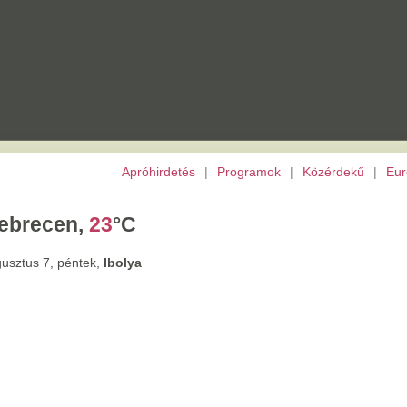
Apróhirdetés
|
Programok
|
Közérdekű
|
Európai Unió
|
TV
|
Archívu
,
23
°C
tek,
Ibolya