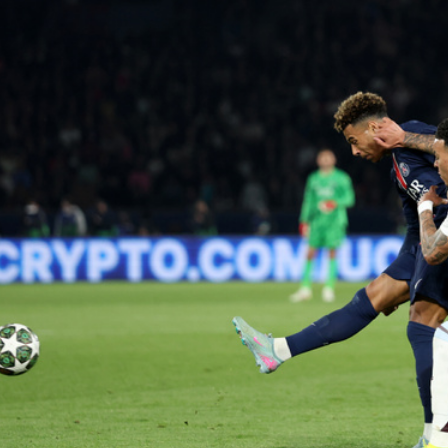
h Leventénél
tese
közös munkát Balogh