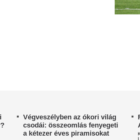
Szudánban dúló háború miatt leálltak az Unesco
lágörökségi listáján szereplő Meroé romváros
Ezért ért véget Es
gészeti lelőhelyének...
tündérmeséje, 2 é
 6 fokos szabály: Ezzel a
otthagyta a magya
límabeállítással felére
Az álommeló nyertese, Kása 
sökkentheted az
Balogh Leventénél, ahol assz
Mint ismert, Balogh Levente 
ramfogyasztást
Ez a vihar nagyon
hőségben reflexszerűen a legalacsonyabb
kozatra állítjuk a klímát, pedig a helytelen
felhőszakadás, jég
állítás súlyos egészségügyi panaszokat és...
pénteket
agad, nehezen nyitható a
Pénteken felhőszakadás, jége
űanyag ablak? Ezt kell
el a forróságot, a Duna vona
várhatók.
lyenkor tenned nyáron
Óriási döntést hoz
nagy hőségben előfordul, hogy a műanyag ablak
gy ajtó eléggé be tud ragadni a melegtől.
– új korszak jön,
égül megszólalt Puzsér
fognak örülni
óbert, és bocsánatot kért a
A Disney visszatér a mozifil
túlzsúfolt streaminges kínálat
ERDŐ aljassága miattŐ miatt
és a Star Wars rajongóit.
zsér Róbert videóban kért bocsánatot a
élsőközép nERDŐ című animációs sorozatáért,
 azt mondta: az epizódok úgy kerültek...