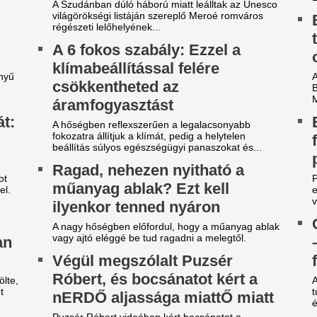
gy másik spanyol
A 39 éves Lionel M
ilágbajnokot vesz meg a Real
láncát
adrid, ha nem sikerül
Pintér Dániel is beköszönt, d
eigazolni Rodrit
Karnyújtásnyira a
tek óta próbálkoznak a Manchester City
megállapodás: Jo
anylabdásának a megszerzésével.
győzte meg a Real 
ideón, ahogy a magyar
maradásról!
enter megalázó módon
Karnyújtásnyira került Viníciu
zereli a világ legjobbját
szerződéshosszabbítása a Re
Fabrizio Romano szerint Jo
tja a tehetségeket a zsenikeltető.
közbelépése hozta meg az át
tárgyalásokon.
egveszi az FC Barcelona a
EL-lapszemle: "A 
ilág egyik legjobb játékosát
hipnotizálta az ell