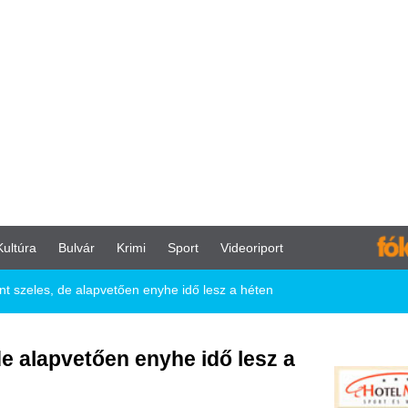
vár
Krimi
Sport
Videoriport
alapvetően enyhe idő lesz a héten
etően enyhe idő lesz a
ordulhatnak és kisebb esők, záporok
már inkább erősen felhős időre kell
 Országos Meteorológiai Szolgálat
 ami miatt a nap első felében még
őszakosan be is borulhat. Főként