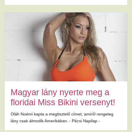
Magyar lány nyerte meg a
floridai Miss Bikini versenyt!
Oláh Noémi kapta a megtisztelő címet, amiről rengeteg
lány csak álmodik Amerikában. - Pécsi Napilap -