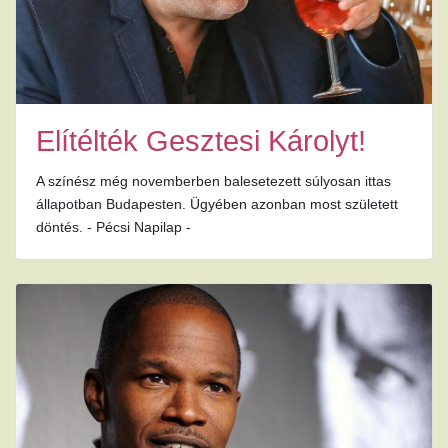
Elítélték Gesztesi Károlyt!
A színész még novemberben balesetezett súlyosan ittas
állapotban Budapesten. Ügyében azonban most született
döntés. - Pécsi Napilap -