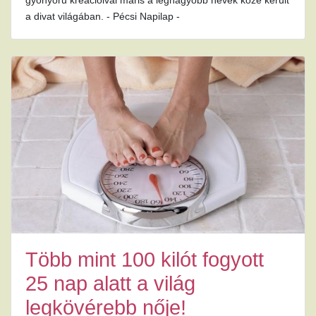
gyönyörű kreációival máris a legnagyobb nevek közé került
a divat világában. - Pécsi Napilap -
Több mint 100 kilót fogyott
25 nap alatt a világ
legkövérebb nője!