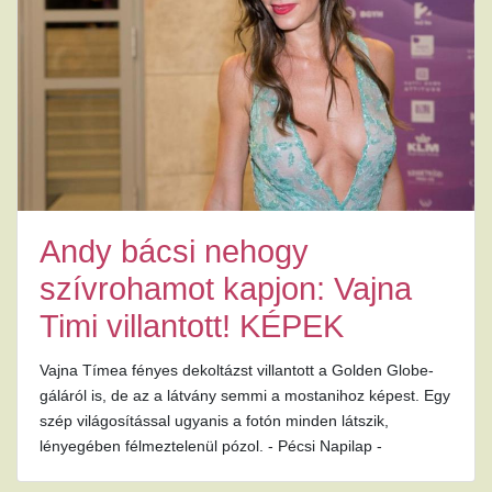
Andy bácsi nehogy
szívrohamot kapjon: Vajna
Timi villantott! KÉPEK
Vajna Tímea fényes dekoltázst villantott a Golden Globe-
gáláról is, de az a látvány semmi a mostanihoz képest. Egy
szép világosítással ugyanis a fotón minden látszik,
lényegében félmeztelenül pózol. - Pécsi Napilap -