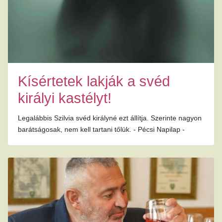
Kísértetek lakják a svéd
királyi kastélyt!
Legalábbis Szilvia svéd királyné ezt állítja. Szerinte nagyon
barátságosak, nem kell tartani tőlük. - Pécsi Napilap -