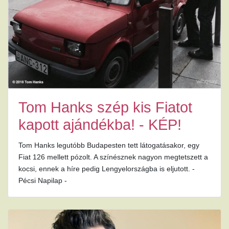
Tom Hanks szép kis Fiatot
kapott ajándékba! - KÉP!
Tom Hanks legutóbb Budapesten tett látogatásakor, egy
Fiat 126 mellett pózolt. A színésznek nagyon megtetszett a
kocsi, ennek a híre pedig Lengyelországba is eljutott. -
Pécsi Napilap -