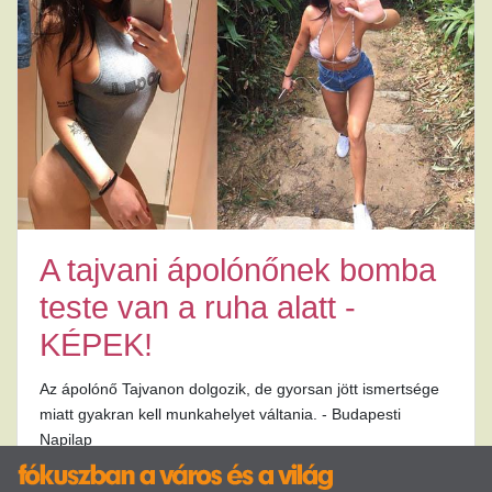
A tajvani ápolónőnek bomba
teste van a ruha alatt -
KÉPEK!
Az ápolónő Tajvanon dolgozik, de gyorsan jött ismertsége
miatt gyakran kell munkahelyet váltania. - Budapesti
Napilap