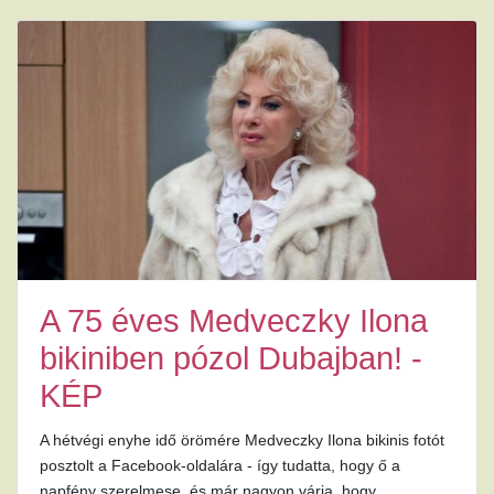
A 75 éves Medveczky Ilona
bikiniben pózol Dubajban! -
KÉP
A hétvégi enyhe idő örömére Medveczky Ilona bikinis fotót
posztolt a Facebook-oldalára - így tudatta, hogy ő a
napfény szerelmese, és már nagyon várja, hogy