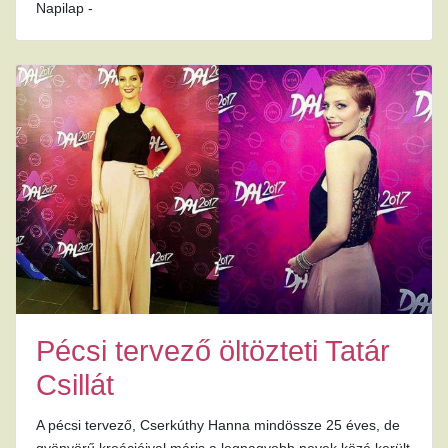
Napilap -
Pécsi tervező öltözteti Tatár
Csillát
A pécsi tervező, Cserkúthy Hanna mindössze 25 éves, de