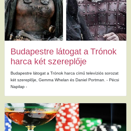
Budapestre látogat a Trónok
harca két szereplője
Budapestre látogat a Trónok harca című televíziós sorozat
két szereplője, Gemma Whelan és Daniel Portman. - Pécsi
Napilap -