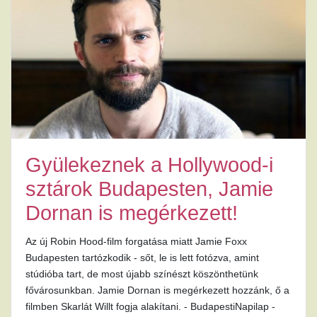
Gyülekeznek a Hollywood-i
sztárok Budapesten, Jamie
Dornan is megérkezett!
Az új Robin Hood-film forgatása miatt Jamie Foxx
Budapesten tartózkodik - sőt, le is lett fotózva, amint
stúdióba tart, de most újabb színészt köszönthetünk
fővárosunkban. Jamie Dornan is megérkezett hozzánk, ő a
filmben Skarlát Willt fogja alakítani. - BudapestiNapilap -