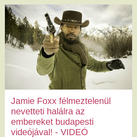
Jamie Foxx félmeztelenül
nevetteti halálra az
embereket budapesti
videójával! - VIDEÓ