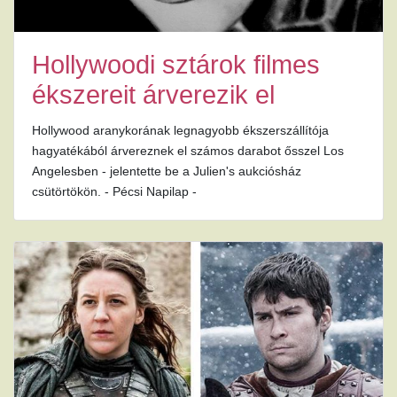
Hollywoodi sztárok filmes
ékszereit árverezik el
Hollywood aranykorának legnagyobb ékszerszállítója
hagyatékából árvereznek el számos darabot ősszel Los
Angelesben - jelentette be a Julien's aukciósház
csütörtökön. - Pécsi Napilap -