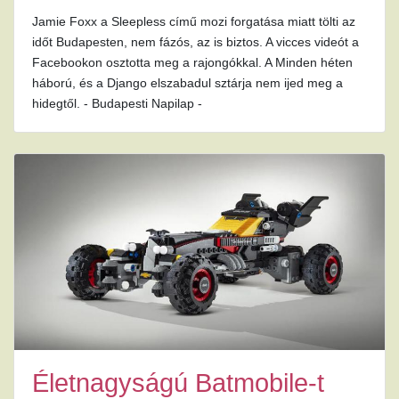
Jamie Foxx a Sleepless című mozi forgatása miatt tölti az
időt Budapesten, nem fázós, az is biztos. A vicces videót a
Facebookon osztotta meg a rajongókkal. A Minden héten
háború, és a Django elszabadul sztárja nem ijed meg a
hidegtől. - Budapesti Napilap -
Életnagyságú Batmobile-t