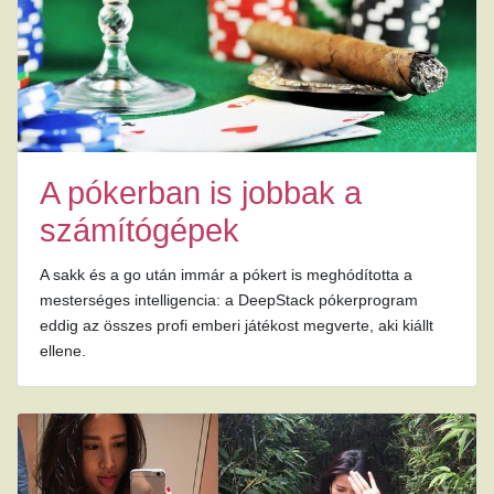
A pókerban is jobbak a
számítógépek
A sakk és a go után immár a pókert is meghódította a
mesterséges intelligencia: a DeepStack pókerprogram
eddig az összes profi emberi játékost megverte, aki kiállt
ellene.