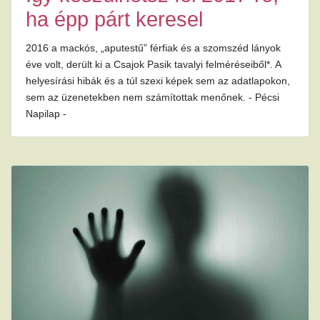
ha épp párt keresel
2016 a mackós, „aputestű” férfiak és a szomszéd lányok
éve volt, derült ki a Csajok Pasik tavalyi felméréseiből*. A
helyesírási hibák és a túl szexi képek sem az adatlapokon,
sem az üzenetekben nem számítottak menőnek. - Pécsi
Napilap -