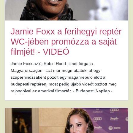
Jamie Foxx a ferihegyi reptér
WC-jében promózza a saját
filmjét! - VIDEÓ
Jamie Foxx az új Robin Hood-filmet forgatja
Magyarországon - azt már megmutattuk, ahogy
szupernindzsaként pózolt egy magánrepülő előtt a
budapesti reptéren, most pedig újabb videót osztott meg
rajongóival az amerikai filmsztár. - Budapesti Napilap -