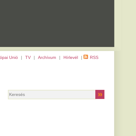
m
|
Hírlevél
|
RSS