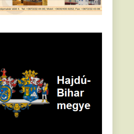
Földrengés rázta
meg
Horvátországot,
Pécsett is érezni
lehetett, anyagi