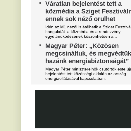
csitulnak a viták, még szükség lenne néhány
He
komoly erősítésre.
ar
Real Madrid: robbant a bomba,
V
éjszaka eldőlt Vinícius Júnior
c
jövője
s
Mourinhót is bevonták a vezetők.
On
Teljes átvilágítás indult az
M
egyik magyar
v
sportszövetségnél
Mi
Biztosan lesznek személyi változások.
A
Mobilja miatt verték agyon
l
járdakövekkel a 27 éves
Pi
futballistát
A sportolót az otthona előtt ütötték eszméletlenre.