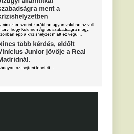
sé Mourinho
csillagát a
s Júnior
al Madridnál.
sé Mourinho személyes
törést a
Fradi
enfelet", nagy
cinak, de a
biztos
0-ra legyőzte a
a-selejtezők
őzésén.
k, hogyan látták a
szemle és r
elentette
zolását
 szállt ki a