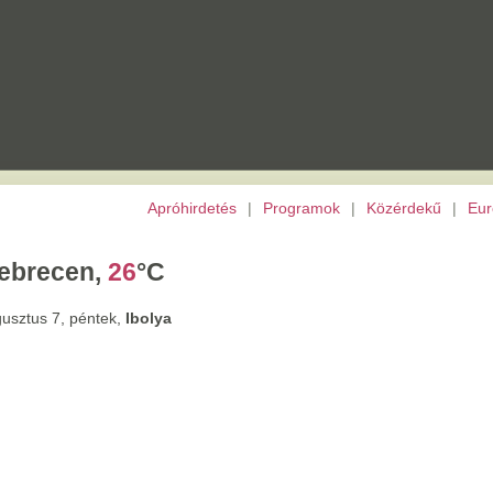
Apróhirdetés
|
Programok
|
Közérdekű
|
Európai Unió
|
TV
|
Archívu
,
26
°C
tek,
Ibolya