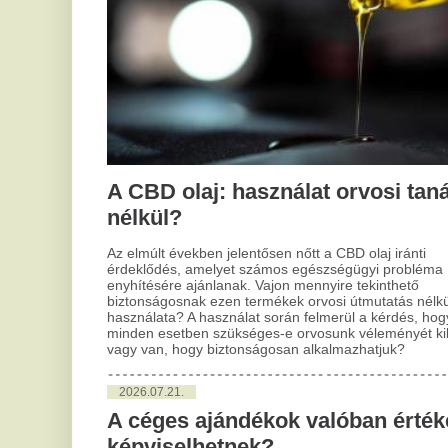
A CBD olaj: használat orvosi tanács
2
nélkül?
H
vi
Az elmúlt években jelentősen nőtt a CBD olaj iránti
érdeklődés, amelyet számos egészségügyi probléma
Sok
enyhítésére ajánlanak. Vajon mennyire tekinthető
vil
biztonságosnak ezen termékek orvosi útmutatás nélküli
Leh
használata? A használat során felmerül a kérdés, hogy
nem
minden esetben szükséges-e orvosunk véleményét kikérni,
éle
vagy van, hogy biztonságosan alkalmazhatjuk?
vil
hat
2026.07.21.
fun
jav
A céges ajándékok valóban értéket
képviselhetnek?
2
A
A legtöbb vállalat, amikor az ajándékozás kérdése kerül elő,
csak egy újabb kipipálandó feladatként tekint erre. Azonban
er
sokak számára nem világos, hogy a céges ajándékok
va
stratégiai jelentőséggel bírhatnak. Sokan tapasztalták már,
hogy egy gondosan kiválasztott ajándék nem egyszerűen
emlék, hanem értékes üzenetet is kifejez a szervezet
Az 
kultúrájáról és az alkalmazottak iránti gondoskodásról.
ame
éle
hog
2026.07.17.
gya
Mennyibe kerül a műfű? Kényelmes
szá
tis
megoldás a modern kertek számára
hát
Gondolt már arra, hogy milyen egyszerű lenne, ha többé