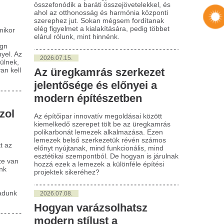
026.07.08.
ogyan varázsolhatsz
dern stílust a
onyhádba?
onyha minden otthon középpontja, ahol
csak ételek készülnek, hanem a család
barátok is összegyűlnek. Az otthon
egét tükrözheti a konyhai felszerelések
álasztása, különösen a mosogató és a
zá tartozó csaptelep, amik mind a
ználati értéket, mind az esztétikai hatást
olyásolják. De hogyan választhatod ki a
felelő kombinációt, ami a te konyhádhoz
llik?
026.07.08.
jból több helyen nem
ködött a kártyás fizetés!
i Hazánk a készpénz teljes védelme
lett áll ki! Egyre többször tapasztalhatjuk,
y különféle elektronikai hibák miatt
hiúsulnak a kártyás fizetési tranzakciók.