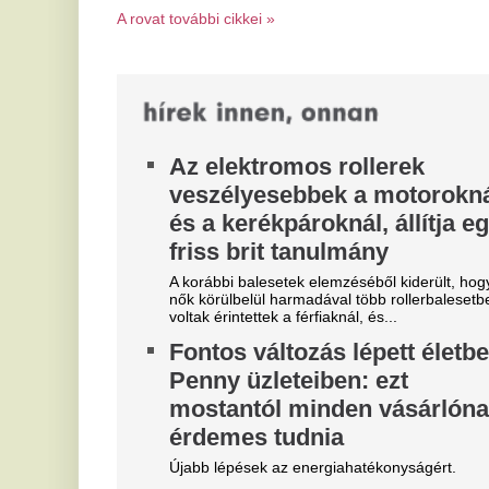
Idén az M1 nézői is átélhetik a Sziget Fesztivál
cs
hangulatát: a közmédia és a rendezvény
és
együttműködésének köszönhetően a...
M
Magyar Péter: „Közösen
m
megcsináltuk, és megvédtük
M
hazánk energiabiztonságát”
Az
Magyar Péter miniszterelnök csütörtök este újabb
re
bejelentést tett közösségi oldalán az ország
ho
energiaellátásával kapcsolatban.
Szoboszlait nem érdekli a
E
felelősség, Liverpoolban a
v
vezetőségre mutogat
M
l
A Liverpool körül ugyanakkor továbbra sem