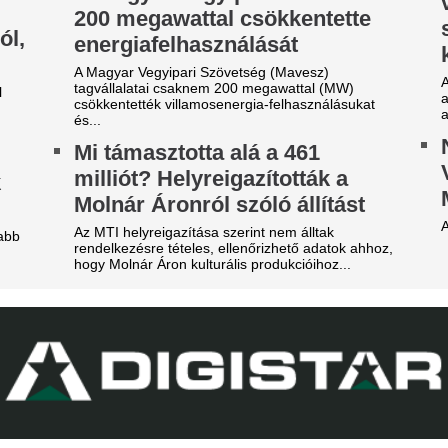
játéknapon.
tek óta próbálkoznak a Manchester City
anylabdásának a megszerzésével.
Karnyújtásnyira a
ideón, ahogy a magyar
megállapodás: Jo
enter megalázó módon
győzte meg a Real 
zereli a világ legjobbját
maradásról!
tja a tehetségeket a zsenikeltető.
Karnyújtásnyira került Viníciu
szerződéshosszabbítása a Re
egveszi az FC Barcelona a
Fabrizio Romano szerint Jo
közbelépése hozta meg az át
ilág egyik legjobb játékosát
tárgyalásokon.
t szólnak ehhez Madridban?
EL-lapszemle: "A 
 39 éves Lionel Messi letépte
hipnotizálta az ell
áncát
pofon a lengyel fo
Górnik-edző maga
ntér Dániel is beköszönt, de a VAR közbeszólt.
A Ferencváros szerda este 1-
Górnik Zabrzét az Európa Lig
harmadik körének első mérk
Szokásunkhoz híven megnéztü
találkozót az ellenfélnél. Lap
A Real Madrid bej
legújabb sztáriga
A BL-címvédő PSG a napokban
licitháborúból.