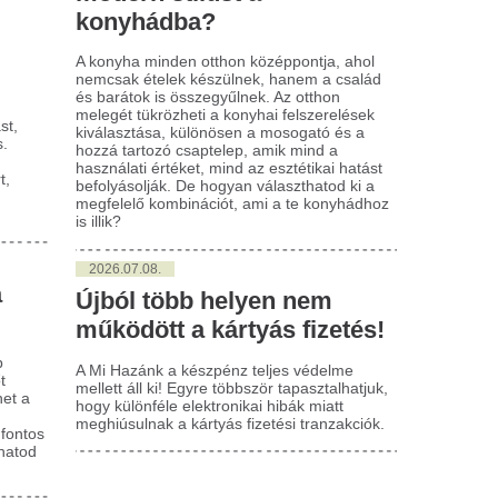
Közösen megcsináltuk” –
Lecsapott az MLSZ
agyar Péter bejelentette:
sora az NB I-ben -
ége az önkéntes spórolásnak
Zete sem maradt 
vártnál hamarabb sikerült stabilizálni az ország
Érintett a ZTE, a Pécs, a Ka
ergetikai helyzetét, így péntektől már nincs
III. Ker. TVE is.
ükség az önkéntes...
30 szerelmi drám
egyél egy kanalat a párnád
bírsz könnyek nél
lá elalvás előtt: elképesztő,
végignézni
i történik éjszaka
Van, amikor egy szerelmi tör
y régi, mára szinte elfeledett szokás az utóbbi
velünk, mert boldogan végződ
ekben újra terjedni kezdett. A különös esti rituálé
éppen azért, mert nem kapjuk
nyege egyszerű: lefekvés...
Cáfolta Gajdos Lá
 magyar vegyipar csaknem
vízügyi államtitká
00 megawattal csökkentette
szabadságra ment
nergiafelhasználását
krízishelyzetben
Magyar Vegyipari Szövetség (Mavesz)
A miniszter szerint korábban
gvállalatai csaknem 200 megawattal (MW)