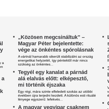
a terv, hogy Kelemen Ágnes
ökkentették villamosenergia-felhasználásukat
azonban épp a krízishelyzet m
...
Nincs több kérdés,
i támasztotta alá a 461
Vinícius Junior jö
illiót? Helyreigazították a
Madridnál.
olnár Áronról szóló állítást
Ahogyan azt sejteni lehetett..
 MTI helyreigazítása szerint nem álltak
ndelkezésre tételes, ellenőrizhető adatok ahhoz,
gy Molnár Áron kulturális produkcióihoz...
gy másik spanyol
Dzsudzsákék nag
ilágbajnokot vesz meg a Real
szaladtak bele a
adrid, ha nem sikerül
Konferencialigáb
eigazolni Rodrit
A DVSC mellett az ETO is kika