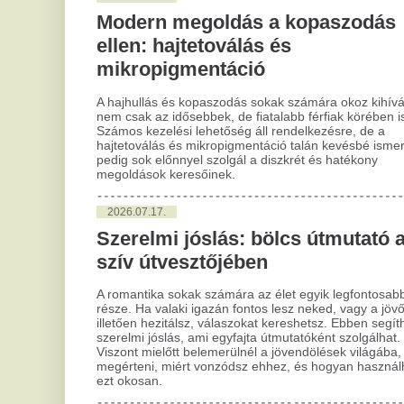
A rovat további cikkei »
Az elektromos rollerek
„
veszélyesebbek a motoroknál
M
és a kerékpároknál, állítja egy
v
friss brit tanulmány
A 
en
A korábbi balesetek elemzéséből kiderült, hogy a
sz
nők körülbelül harmadával több rollerbalesetben
voltak érintettek a férfiaknál, és...
T
Fontos változás lépett életbe a
a
Penny üzleteiben: ezt
m
mostantól minden vásárlónak
Eg
év
érdemes tudnia
lé
Újabb lépések az energiahatékonyságért.
A
Váratlan bejelentést tett a
2
közmédia a Sziget Fesztiválról,
e
ennek sok néző örülhet
A 
ta