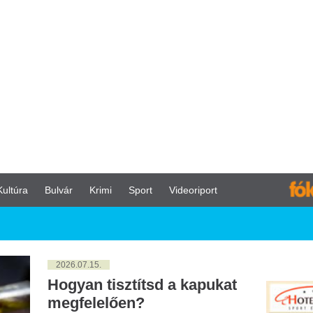
vár
Krimi
Sport
Videoriport
026.07.15.
gyan tisztítsd a kapukat
egfelelően?
dannyian találkoztunk már azzal a
blémával, amikor szeretett felületeink
esztették régi fényüket és tisztaságukat.
különösen igaz, amikor modern design
rint választunk, ami gyakran speciális
ztítást igényel. Az ilyen felületek gyakran
önleges technológiával készülnek, így
bantartásuk is külön eljárásokat kíván. De
yan kell helyesen eljárni?