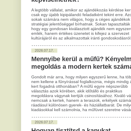
2
nem kellene a fűnyírással foglalkoznia, mégis mindig ápolt
kert fogadná otthonában? A műfű egyre népszerűbb
A
választás azok körében, akik időtálló és praktikus
vá
megoldásra vágynak kertjük csinosításához. Kiváló választás
nemcsak a kertek, hanem a teraszok, erkélyek számára is,
s
ráadásul különösen gyerek- és háziállatbarát. De milyen
kiadásokkal kell számolnia, ha műfüvet szeretne vásárolni?
Min
hos
2026.07.17.
adj
étk
Hogyan tisztítsd a kapukat
öss
megfelelően?
aho
sze
elé
Mindannyian találkoztunk már azzal a problémával, amikor
elá
szeretett felületeink elvesztették régi fényüket és
tisztaságukat. Ez különösen igaz, amikor modern design
szerint választunk, ami gyakran speciális tisztítást igényel. Az
2
ilyen felületek gyakran különleges technológiával készülnek,
A
így karbantartásuk is külön eljárásokat kíván. De hogyan kell
helyesen eljárni?
je
m
2026.07.17.
A csillagjegyed elárulja, miért alszol
Az 
kie
rosszul
pol
lem
Mindenkivel megesett már, hogy álmatlanul forgolódott az
elő
ágyban, azon gondolkodva, vajon mi okozhatja az
esz
alvásproblémáit. Lehet, hogy a csillagjegyednek is köze van
hoz
hozzá? Nos, egyes asztrológusok szerint a zodiákusunk
pro
sokat elmondhat arról, hogyan és miért aludhatunk