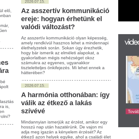
026.07.15.
 harmónia otthonában: így
lik az étkező a lakás
zívévé
dannyian ismerjük az érzést, amikor egy
szú nap után hazatérünk. De vajon mi
a meg igazán a kényelem érzését? Az
ező azon helyek egyike, ahol a családi élet
zefonódik a baráti összejövetelekkel, és
l az otthonosság és harmónia központi
rephez jut. Sokan mégsem fordítanak
g figyelmet a kialakítására, pedig többet
rul rólunk, mint hinnénk.
026.07.15.
z üregkamrás szerkezet
lentősége és előnyei a
odern építészetben
építőipar innovatív megoldásai között
melkedő szerepet tölt be az üregkamrás
ikarbonát lemezek alkalmazása. Ezen
ezek belső szerkezetük révén számos
nyt nyújtanak, mind funkcionális, mind
tétikai szempontból. De hogyan is járulnak
zá ezek a lemezek a különféle építési
jektek sikeréhez?