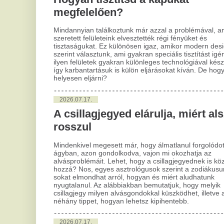
nyugtalanul. Az alábbiakban bemutatjuk, hogy melyik
csillagjegy milyen alvásgondokkal küszködhet, illetve adunk
2
néhány tippet, hogyan lehetsz kipihentebb.
H
mo
2026.07.17.
k
Modern megoldás a kopaszodás
ellen: hajtetoválás és
A k
nem
mikropigmentáció
és 
mel
A hajhullás és kopaszodás sokak számára okoz kihívást,
kiv
nem csak az idősebbek, de fiatalabb férfiak körében is.
hoz
Számos kezelési lehetőség áll rendelkezésre, de a
has
hajtetoválás és mikropigmentáció talán kevésbé ismert,
bef
pedig sok előnnyel szolgál a diszkrét és hatékony
meg
megoldások keresőinek.
is i
2026.07.17.
2
Szerelmi jóslás: bölcs útmutató a
Ú
szív útvesztőjében
mű
A romantika sokak számára az élet egyik legfontosabb
A M
része. Ha valaki igazán fontos lesz neked, vagy a jövőt
mel
illetően hezitálsz, válaszokat kereshetsz. Ebben segíthet a
hog
szerelmi jóslás, ami egyfajta útmutatóként szolgálhat.
meg
Viszont mielőtt belemerülnél a jövendölések világába, fontos
megérteni, miért vonzódsz ehhez, és hogyan használhatod
ezt okosan.