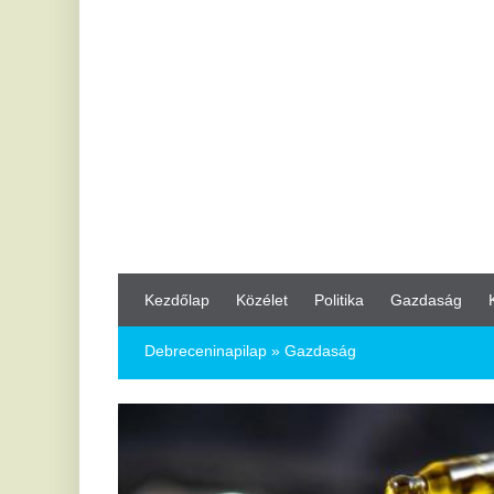
Kezdőlap
Közélet
Politika
Gazdaság
Kultúra
Bul
Debreceninapilap
» Gazdaság
2
Ho
m
Min
pro
elv
Ez 
sze
tis
kül
kar
hog