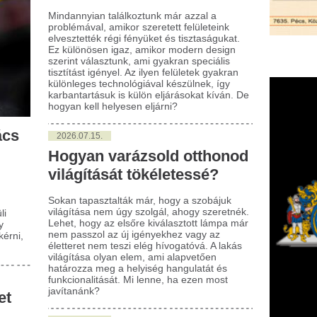
026.07.15.
ogyan varázsold otthonod
lágítását tökéletessé?
an tapasztalták már, hogy a szobájuk
ágítása nem úgy szolgál, ahogy szeretnék.
et, hogy az elsőre kiválasztott lámpa már
 passzol az új igényekhez vagy az
tteret nem teszi elég hívogatóvá. A lakás
ágítása olyan elem, ami alapvetően
ározza meg a helyiség hangulatát és
kcionalitását. Mi lenne, ha ezen most
ítanánk?
026.07.15.
z asszertív kommunikáció
eje: hogyan érhetünk el
lódi változást?
asszertív kommunikáció olyan képesség,
ly rendkívül hasznos lehet a mindennapi
thelyzetek során. Sokan úgy érezhetik,
y bár ismerik az elméleti alapokat, a
korlatban mégis nehézséget okoz
mukra az egyenes, ugyanakkor
zteletteljes önkifejezés. Mi lehet ennek a
terében?