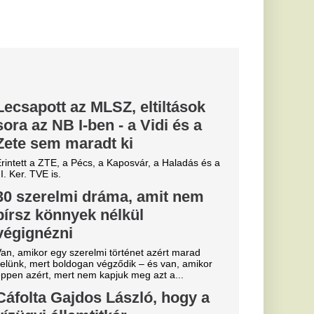
 szabadságra megy,
iatt ez végül...
 eldőlt
vője a Real
.
y pofonba
an
pott a csütörtöki