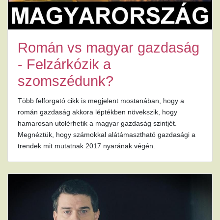
Román vs magyar gazdaság
- Felzárkózik a
szomszédunk?
Több felforgató cikk is megjelent mostanában, hogy a
román gazdaság akkora léptékben növekszik, hogy
hamarosan utolérhetik a magyar gazdaság szintjét.
Megnéztük, hogy számokkal alátámasztható gazdasági a
trendek mit mutatnak 2017 nyarának végén.