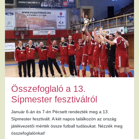
Összefoglaló a 13.
Sípmester fesztiválról
Január 6-án és 7-én Pécsett rendezték meg a 13.
Sípmester fesztivált. A két napos találkozón az ország
játékvezetői mérték össze futball tudásukat. Nézzék meg
összefoglalónkat!