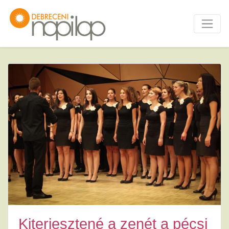
Kiterjesztené a zenét a pécsi