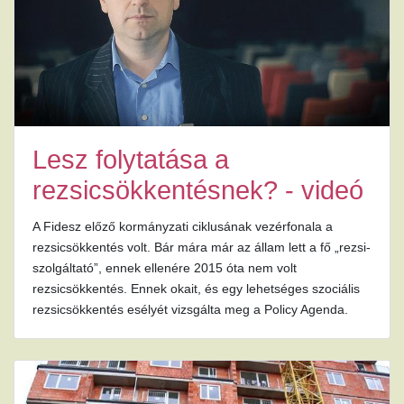
Lesz folytatása a
rezsicsökkentésnek? - videó
A Fidesz előző kormányzati ciklusának vezérfonala a
rezsicsökkentés volt. Bár mára már az állam lett a fő „rezsi-
szolgáltató”, ennek ellenére 2015 óta nem volt
rezsicsökkentés. Ennek okait, és egy lehetséges szociális
rezsicsökkentés esélyét vizsgálta meg a Policy Agenda.