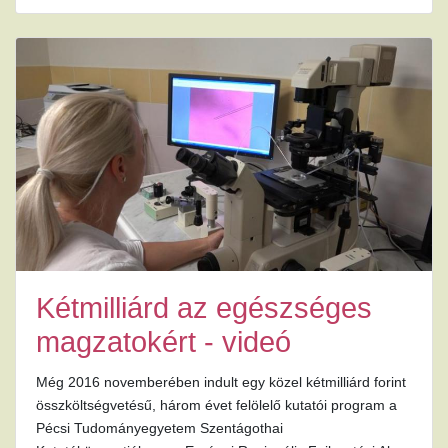
Kétmilliárd az egészséges
magzatokért - videó
Még 2016 novemberében indult egy közel kétmilliárd forint
összköltségvetésű, három évet felölelő kutatói program a
Pécsi Tudományegyetem Szentágothai