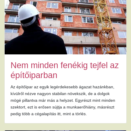
Nem minden fenékig tejfel az
építőiparban
Az építőipar az egyik legérdekesebb ágazat hazánkban,
kívülről nézve nagyon stabilan növekszik, de a dolgok
mögé pillantva már más a helyzet. Egyrészt mint minden
szektort, ezt is erősen sújtja a munkaerőhiány, másrészt
pedig több a cégalapítás itt, mint a törlés.