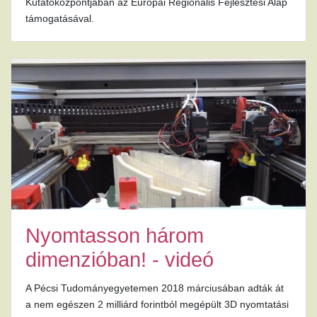
Kutatóközpontjában az Európai Regionális Fejlesztési Alap
támogatásával.
Nyomtasson három
dimenzióban! - videó
A Pécsi Tudományegyetemen 2018 márciusában adták át
a nem egészen 2 milliárd forintból megépült 3D nyomtatási