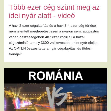
Több ezer cég szünt meg az
idei nyár alatt - videó
A havi 2 ezer cégalapítás és a havi 3-4 ezer cég törlése
nem jelentett meglepetést ezen a nyáron sem. augusztus
végén összességében 487 ezer körül áll a hazai
cégszámláló, amely 3600-zal kevesebb, mint nyár elején.
Az OPTEN összesítette a nyár cégalapítási és törlési
trendjeit.