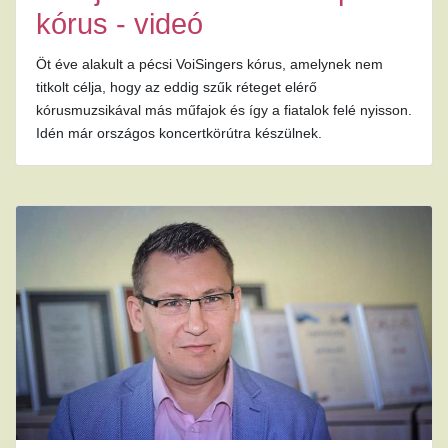
kórus - videó
Öt éve alakult a pécsi VoiSingers kórus, amelynek nem
titkolt célja, hogy az eddig szűk réteget elérő
kórusmuzsikával más műfajok és így a fiatalok felé nyisson.
Idén már országos koncertkörútra készülnek.