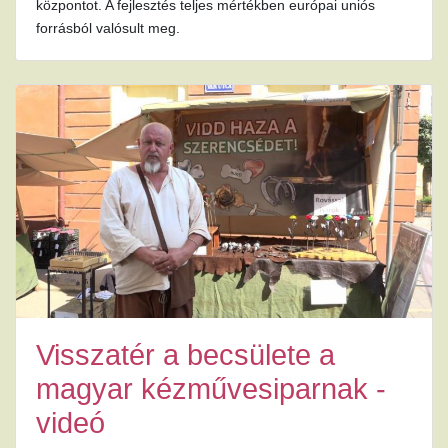
központot. A fejlesztés teljes mértékben európai uniós
forrásból valósult meg.
Visszatér a becsülete a
magyar kézművesiparnak -
videó