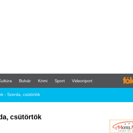
vár
Krimi
Sport
Videoriport
sütörtök
örtök
kban:
Vasas FC