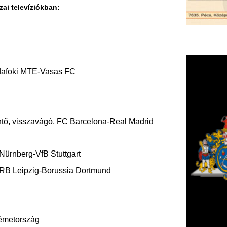
ágó, FC Barcelona-Real Madrid
 Stuttgart
Borussia Dortmund
ntford
que Lyon
F
m
H
P
no Kaposvár-Pénzügyőr SE
l