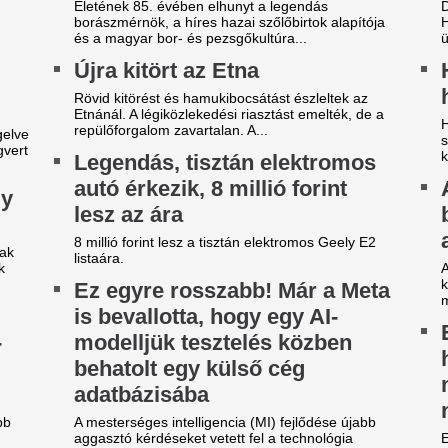
engyel ellenfelét is legyűrte
Egy másik spanyo
azai pályán az FTC, egy
világbajnokot ves
épésre a zöld-fehérek az
Madrid, ha nem si
urópai főtáblától
leigazolni Rodrit
y villanás döntött.
Hetek óta próbálkoznak a Ma
aranylabdásának a megszerz
z a játékos lehet a
Szoboszlai Domin
erencváros 12. távozója ezen
az én dolgom…” –
 nyáron
kritika
re mutatnak a jelek.
Egyre nagyobb teher hárul a
eljes átvilágítás indult az
keretében Szoboszlai Domini
hogy mindez a nagyság átka.
gyik magyar
Orvosi vizsgálatra
portszövetségnél