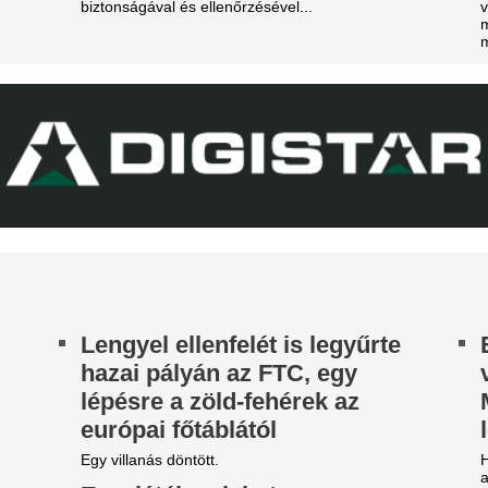
brazilok középpál
ztosan lesznek személyi változások.
Londonban, Viníc
ombameglepetés: Szoboszlai
képviselőivel tová
arátja, Mohamed Salah
Real Madrid - külf
örökországban folytatja!
A legfontosabb és legérdekes
mbameglepetés a futballvilágban: Szoboszlai
külföldi foci világából és a n
minik korábbi liverpooli csapattársa és barátja,
piacról. Körkép.
hamed Salah Törökországba igazol.
Deco Madridban v
következő napokb
lehet a Barceloná
Julián Álvarez menedzserével
sportigazgatója.