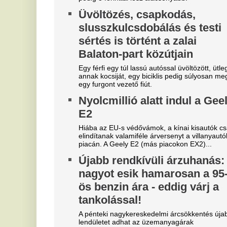
Szoboszlait nem érdekli a
L
felelősség, Liverpoolban a
h
vezetőségre mutogat
l
e
A Liverpool körül ugyanakkor továbbra sem
csitulnak a viták, még szükség lenne néhány
Eg
komoly erősítésre.
E
Real Madrid: robbant a bomba,
F
éjszaka eldőlt Vinícius Júnior
a
jövője
Er
Mourinhót is bevonták a vezetők.
T
Újabb magyar középpályás tért
e
haza - erősödik az NB1?
s
Újabb magyar középpályás tért haza: a Topolyától