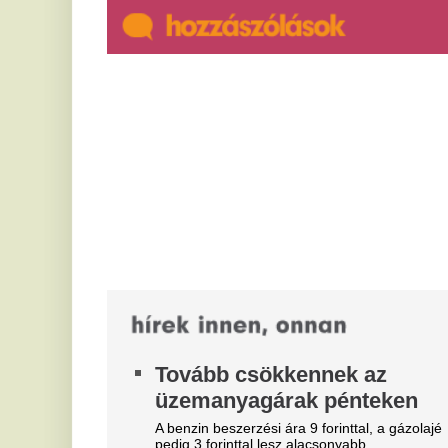
Él
bo
Üvöltözés, csapkodás,
és
slusszkulcsdobálás és testi
Ú
sértés is történt a zalai
Rö
Balaton-part közútjain
Et
re
Egy férfi egy túl lassú autóssal üvöltözött, ütlegelve
annak kocsiját, egy biciklis pedig súlyosan megvert
L
egy furgont vezető fiút.
a
Nyolcmillió alatt indul a Geely
l
E2
8 
Hiába az EU-s védővámok, a kínai kisautók csak
li
elindítanak valamiféle árversenyt a villanyautók
piacán. A Geely E2 (más piacokon EX2)...
E
Újabb rendkívüli árzuhanás:
i
nagyot esik hamarosan a 95-
m
ös benzin ára - eddig várj a
b
tankolással!
a
A pénteki nagykereskedelmi árcsökkentés újabb
A 
lendületet adhat az üzemanyagárak
ag
mérséklődésének:
bi