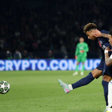
ették a
 népszerű