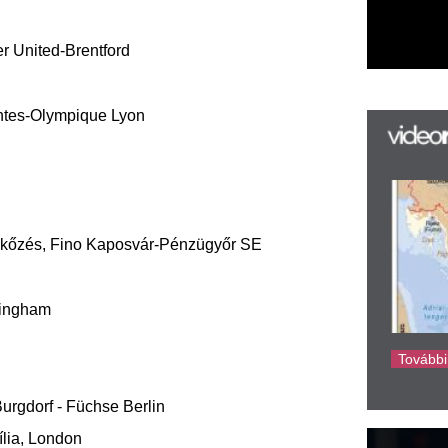
k
k
H
új
ta
az
er
chse Berlin
rá
Ho
ke
louse
 Ham United-Southampton
es