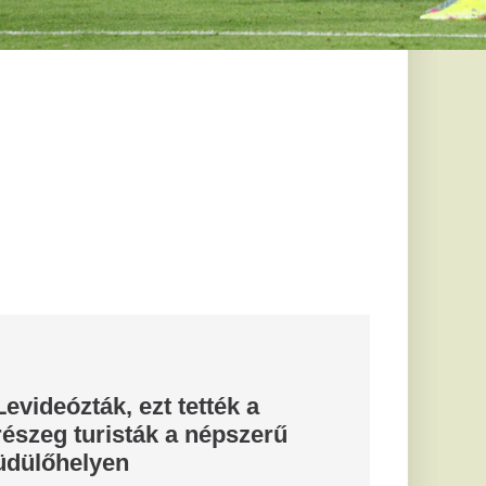
yilvánosságra egy
tről. A horvátországi
i...
 éreztem,
csípőm”
ében szenvedett
 amelynek
rés keletkezett....
i elnök
 jövő kedden
en
álasztják, az új
z, majd beszédet
lőzetes...
tja életben a
kat egy
szerint – a
kszünk, távolodunk,
t is
karjuk-e az élettől,