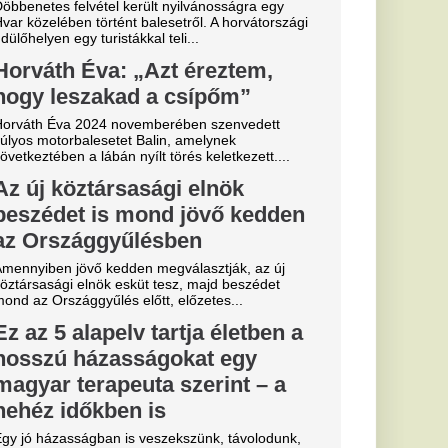
l
z meg a Real
kerül
nchester City
ésével.
ik: „Ez nem
 Liverpooli
 Liverpool FC
kra. Mondhatnánk,
..
 várják a