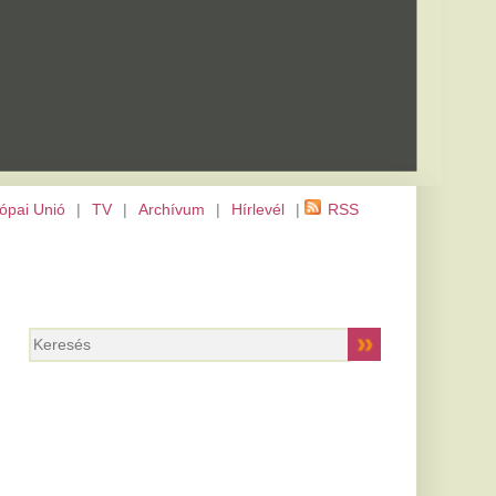
m
|
Hírlevél
|
RSS