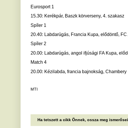
Ha tetszett a cikk Önnek, ossza meg ismerőseivel!
Tovább csökkennek az
M
üzemanyagárak pénteken
a
a
A benzin beszerzési ára 9 forinttal, a gázolajé
pedig 3 forinttal lesz alacsonyabb.