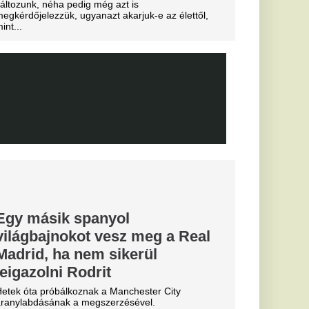
yását
ius
bb tárgyal a
öldi körkép
ebb szerdai hírek a
emzetközi átigazolási
an, a
an új csatára
nak
 tárgyal a katalánok