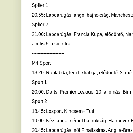
Sport 1
20.00: Darts, Premier League, 10. állomás, Birmingham
Sport 2
13.45: Lósport, Kincsem+ Tuti
19.00: Kézilabda, német bajnokság, Hannover-Burgdorf - Fü
20.45: Labdarúgás, női Finalissima, Anglia-Brazília, London
Eurosport 1
15.30: Kerékpár, Baszk körverseny, 4. szakasz
Spíler 1
20.40: Labdarúgás, Francia Kupa, elődöntő, FC Annecy-Tou
Spíler 2
20.00: Labdarúgás, angol ifjúsági FA Kupa, elődöntő, West
Match 4
20.00: Kézilabda, francia bajnokság, Chambery Savoie-Nim
MTI