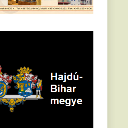
öldrengés rázta
eg
orvátországot,
écsett is érezni
ehetett, anyagi