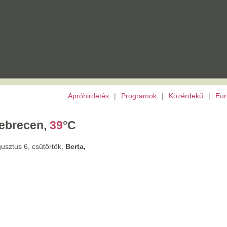
Apróhirdetés
|
Programok
|
Közérdekű
|
Európai Unió
|
TV
|
Archívu
,
39
°C
törtök,
Berta,