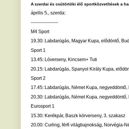
13.45: Lóverseny, Kincsem+ Tuti
20.15: Labdarúgás, Spanyol Király Kupa, elődöntő, visszav
Sport 2
17.45: Labdarúgás, Német Kupa, negyeddöntő, Nürnberg-VfB
20.30: Labdarúgás, Német Kupa, negyeddöntő, RB Leipzig-
Eurosport 1
15.30: Kerékpár, Baszk körverseny, 3. szakasz
20.00: Curling, férfi világbajnokság, Norvégia-Németország
Spíler 1
20.55: Labdarúgás, angol bajnokság, Manchester United-Bre
Spíler 2
21.00: Labdarúgás, Francia Kupa, elődöntő, Nantes-Olympi
április 6., csütörtök:
----------------------
M4 Sport
18.20: Röplabda, férfi Extraliga, elődöntő, 2. mérkőzés, Fi