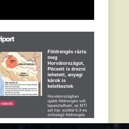
árok is
eletkeztek
orvátországban
abb földrengés volt
pasztalható, az MTI
t írja: ezúttal 6,3-es
ősségű földrengés
zta meg
rvátországot
dden kora...