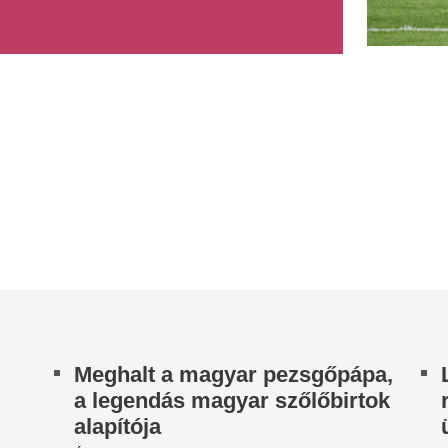
etének 85. évében elhunyt a legendás
Döbbenetes felvétel került n
rászmérnök, a híres hazai szőlőbirtok alapítója
Hvar közelében történt balese
 a magyar bor- és pezsgőkultúra...
üdülőhelyen egy turistákkal tel
jra kitört az Etna
Horváth Éva: „Azt
hogy leszakad a 
vid kitörést és hamukibocsátást észleltek az
nánál. A légiközlekedési riasztást emelték, de a
Horváth Éva 2024 november
pülőforgalom zavartalan. A...
súlyos motorbalesetet Balin,
következtében a lábán nyílt tö
egendás, tisztán elektromos
utó érkezik, 8 millió forint
Az új köztársaság
esz az ára
beszédet is mond
az Országgyűlésb
millió forint lesz a tisztán elektromos Geely E2
staára.
Amennyiben jövő kedden megv
köztársasági elnök esküt tes
z egyre rosszabb! Már a Meta
mond az Országgyűlés előtt, e
s bevallotta, hogy egy AI-
Ez az 5 alapelv tar
odelljük tesztelés közben
hosszú házasságo
ehatolt egy külső cég
magyar terapeuta 
datbázisába
nehéz időkben is
mesterséges intelligencia (MI) fejlődése újabb
gasztó kérdéseket vetett fel a technológia
Egy jó házasságban is vesze
ztonságával és ellenőrzésével...
változunk, néha pedig még az
megkérdőjelezzük, ugyanazt a
mint...