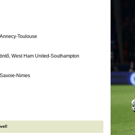
eghalt a magyar pezsgőpápa,
Levideózták, ezt t
 legendás magyar szőlőbirtok
részeg turisták a
lapítója
üdülőhelyen