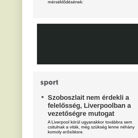
érkező Mezei Szabolcs 2029-ig írt alá a Vasas FC-
Bi
hez. Vajon a hazatérő légiósokkal tovább erősödik
az NB I mezőnye?
B
b
Xabi Alonso imádta, José
T
Mourinho most kivágta a Real
Madrid csillagát
Bo
Do
Nincs rá szükség ebben az idényben.
Mo