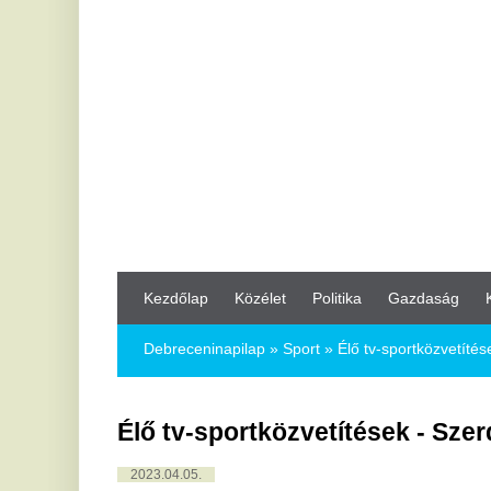
Kezdőlap
Közélet
Politika
Gazdaság
Kultúra
Bul
Debreceninapilap
»
Sport »
Élő tv-sportközvetítések - Szerda, c
Élő tv-sportközvetítések - Szerda, csüt
2023.04.05.
A szerdai és csütörtöki élő sportközvetítések a hazai televízió
április 5., szerda:
-------------------
M4 Sport
19.30: Labdarúgás, Magyar Kupa, elődöntő, Budafoki MTE-
Sport 1